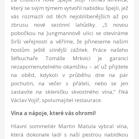
který se svým týmem vytvořil nabídku špejlí, jež
vás rozmazlí od těch nejoblíbenějších až po
zbrusu nové sezónní lahůdky. „S novou
pobočkou na Jungmannově ulici se otevíráme
širší veřejnosti a věříme, že přineseme našim
hostům ještě silnější zážitek. Práce našeho
šéfkuchaře Tomáše Mrkvici je garancí
nezapomenutelného okamžiku – ať už přijdete
na oběd, kdykoli v průběhu dne na pár
pochutin, na večer s přáteli, nebo se jen
zastavíte na skleničku skvostného vína,“ říká
Václav Vojíř, spolumajitel restaurace.
Vína a nápoje, které vás ohromí!
Hlavní sommeliér Martin Matula vybral vína,
která dokonale ladí s naší pestrou nabídkou