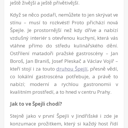
ještě živější a ještě přívětivější.
Když se něco podaří, nemůžete to jen skrývat ve
stínu – musí to rozkvést! Proto přichází nová
Špejle. Je prostornější než kdy dříve a nabízí
vzdušný interiér s otevřenou kuchyní, která vás
vtáhne přímo do středu kulinářského dění.
Ostřílení matadoři pražské gastroscény – Jan
Boroš, Jan Braniš, Josef Pleskač a Václav Vojíř –
kteří stojí i za touto
druhou Špejlí
, přesně vědí,
co lokální gastroscéna potřebuje, a právě to
nabízí; moderní a rychlou gastronomii v
kvalitním prostředí, a to hned v centru Prahy.
Jak to ve Špejli chodí?
Stejně jako v první Špejli v Jindřišské i zde je
konzumace prožitkem, který si každý host řídí