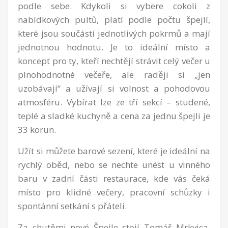
podle sebe. Kdykoli si vybere cokoli z
nabídkových pultů, platí podle počtu špejlí,
které jsou součástí jednotlivých pokrmů a mají
jednotnou hodnotu. Je to ideální místo a
koncept pro ty, kteří nechtějí strávit celý večer u
plnohodnotné večeře, ale raději si „jen
uzobávají“ a užívají si volnost a pohodovou
atmosféru. Vybírat lze ze tří sekcí – studené,
teplé a sladké kuchyně a cena za jednu špejli je
33 korun.
Užít si můžete barové sezení, které je ideální na
rychlý oběd, nebo se nechte unést u vinného
baru v zadní části restaurace, kde vás čeká
místo pro klidné večery, pracovní schůzky i
spontánní setkání s přáteli.
Za chutěmi nové Špejle stojí Tomáš Mrkvica,