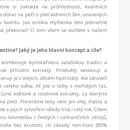
tine si zakládá na průhlednosti, kvalitních
e důraz na péči o pleť aktivních žen, unavených
 kvalitu. Jak vznikla myšlenka této jedinečné
vá překonat? O tom všem se dočtete v našem
ntine? Jaký je jeho hlavní koncept a cíle?
á kombinuje bylinkářskou valašskou tradici a
né přírodní extrakty. Produkty sestavuji a
uji je v olejích, dělám hydroláty. Ale zároveň
 celého světa. Ať jde o látky z mořských řas,
ůzné květové a rostlinné extrakty, za kterými
na pleti. Florentine tedy není jen olej, másla a
é a jejich vytvoření někdy trvá i celý rok. Cílem
kou kosmetiku z českých i zahraničních zdrojů,
zcela bez krutosti, ctí zásady non-toxic (80%