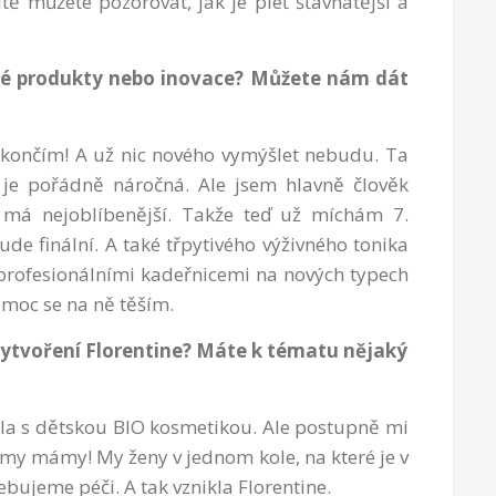
tě můžete pozorovat, jak je pleť šťavnatější a
vé produkty nebo inovace? Můžete nám dát
 končím! A už nic nového vymýšlet nebudu. Ta
je pořádně náročná. Ale jsem hlavně člověk
tě má nejoblíbenější. Takže teď už míchám 7.
ude finální. A také třpytivého výživného tonika
 profesionálními kadeřnicemi na nových typech
 moc se na ně těším.
vytvoření Florentine? Máte k tématu nějaký
la s dětskou BIO kosmetikou. Ale postupně mi
le my mámy! My ženy v jednom kole, na které je v
ebujeme péči. A tak vznikla Florentine.