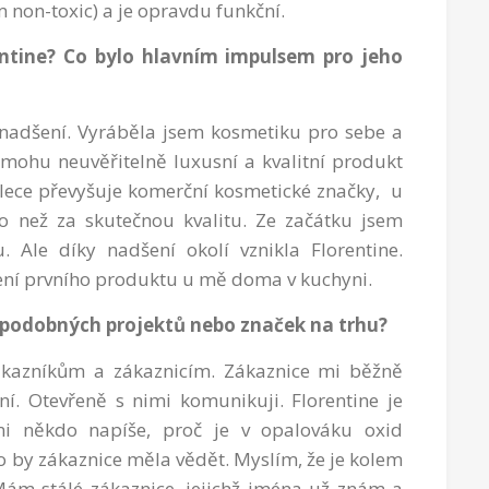
non-toxic) a je opravdu funkční.
entine? Co bylo hlavním impulsem pro jeho
 nadšení. Vyráběla jsem kosmetiku pro sebe a
 mohu neuvěřitelně luxusní a kvalitní produkt
ece převyšuje komerční kosmetické značky, u
go než za skutečnou kvalitu. Ze začátku jsem
. Ale díky nadšení okolí vznikla Florentine.
oření prvního produktu u mě doma v kuchyni.
h podobných projektů nebo značek na trhu?
zákazníkům a zákaznicím. Zákaznice mi běžně
ní. Otevřeně s nimi komunikuji. Florentine je
mi někdo napíše, proč je v opalováku oxid
co by zákaznice měla vědět. Myslím, že je kolem
Mám stálé zákaznice, jejichž jména už znám a