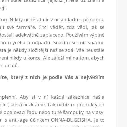
ejí.
otou: Nikdy nedělat nic v nesouladu s přírodou.
jí své farmáře. Chci vědět, zda vědí, jak se
 dostali adekvátně zaplaceno. Používám výplně
vého mycélia a odpadu. Snažím se mít snadno
sta je někdy složitější než se zdá. Vše neustále
není nikdy u konce. Ale záleží mi na tom, abych
h ideálů.
te, který z nich je podle Vás a největším
mplexní. Aby si v ní každá zákaznice našla
pleť, která nezklame. Tak nabízím produkty od
ké opalovací řadu nebo tuhé šampuky na vlasy.
um s anti-age účinkem ONNA-BUGEISHA. Je to