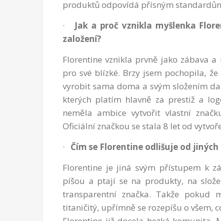
produktů odpovídá přísným standardům 
·
Jak a proč vznikla myšlenka Flor
založení?
Florentine vznikla prvně jako zábava a
pro své blízké. Brzy jsem pochopila, že
vyrobit sama doma a svým složením dal
kterých platím hlavně za prestiž a lo
neměla ambice vytvořit vlastní značku
Oficiální značkou se stala 8 let od vytv
·
Čím se Florentine odlišuje od jinýc
Florentine je jiná svým přístupem k 
píšou a ptají se na produkty, na slože
transparentní značka. Takže pokud 
titaničitý, upřímně se rozepíšu o všem, 
Florentine již docela hezká komunita. 