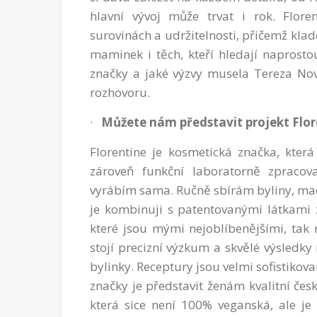
hlavní vývoj může trvat i rok. Floren
surovinách a udržitelnosti, přičemž klad
maminek i těch, kteří hledají naprostou
značky a jaké výzvy musela Tereza No
rozhovoru.
·
Můžete nám představit projekt Flore
Florentine je kosmetická značka, kter
zároveň funkční laboratorně zpracova
vyrábím sama. Ručně sbírám byliny, macer
je kombinuji s patentovanými látkami z
které jsou mými nejoblíbenějšími, tak r
stojí precizní výzkum a skvělé výsledky 
bylinky. Receptury jsou velmi sofistikovan
značky je představit ženám kvalitní čes
která sice není 100% veganská, ale je 