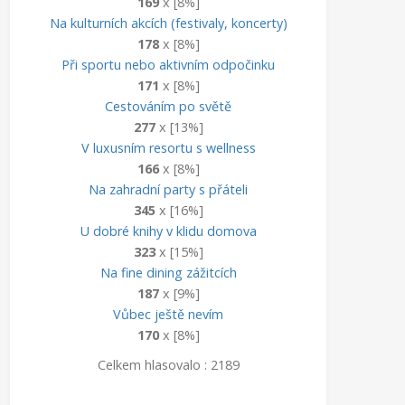
169
x [8%]
Na kulturních akcích (festivaly, koncerty)
178
x [8%]
Při sportu nebo aktivním odpočinku
171
x [8%]
Cestováním po světě
277
x [13%]
V luxusním resortu s wellness
166
x [8%]
Na zahradní party s přáteli
345
x [16%]
U dobré knihy v klidu domova
323
x [15%]
Na fine dining zážitcích
187
x [9%]
Vůbec ještě nevím
170
x [8%]
Celkem hlasovalo : 2189