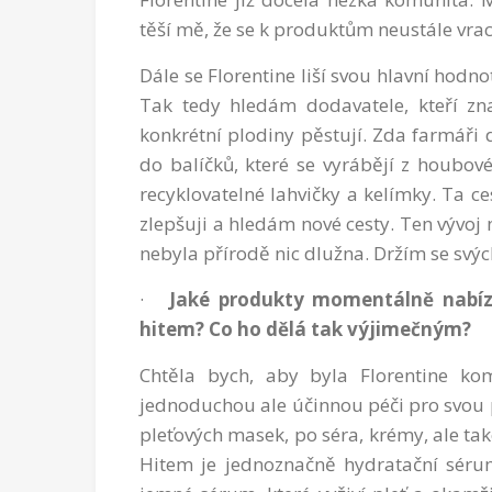
těší mě, že se k produktům neustále vrac
Dále se Florentine liší svou hlavní hodn
Tak tedy hledám dodavatele, kteří zna
konkrétní plodiny pěstují. Zda farmáři
do balíčků, které se vyrábějí z houbo
recyklovatelné lahvičky a kelímky. Ta ce
zlepšuji a hledám nové cesty. Ten vývoj 
nebyla přírodě nic dlužna. Držím se svýc
·
Jaké produkty momentálně nabízí
hitem? Co ho dělá tak výjimečným?
Chtěla bych, aby byla Florentine ko
jednoduchou ale účinnou péči pro svou 
pleťových masek, po séra, krémy, ale ta
Hitem je jednoznačně hydratační sér