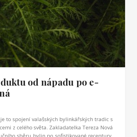
oduktu od nápadu po e-
čná
je to spojení valašských bylinkářských tradic s
cemi z celého světa. Zakladatelka Tereza Nová
učního sběru bylin po sofistikované receptury,