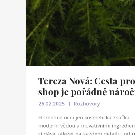
Tereza Nová: Cesta pr
shop je pořádně náro
26.02.2025
Rozhovory
Florentine není jen kosmetická značka – 
moderní vědou a inovativními ingredien
si dává záležet na každém detailu, od r