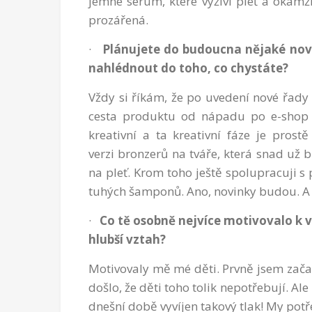
jemné sérum, které vyživí pleť a okamži
prozářená.
·
Plánujete do budoucna nějaké no
nahlédnout do toho, co chystáte?
Vždy si říkám, že po uvedení nové řady
cesta produktu od nápadu po e-shop 
kreativní a ta kreativní fáze je pros
verzi bronzerů na tváře, která snad už b
na pleť. Krom toho ještě spolupracuji s
tuhých šamponů. Ano, novinky budou. A
·
Co tě osobně nejvíce motivovalo k 
hlubší vztah?
Motivovaly mě mé děti. Prvně jsem zača
došlo, že děti toho tolik nepotřebují. A
dnešní době vyvíjen takový tlak! My potř