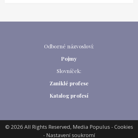
Odborné názvosloví:
Pojmy
Slovníček:
Zaniklé profese
Katalog profesí
© 2026 All Rights Reserved,
Media Populus
-
Cookies
-
Nastavení soukromí