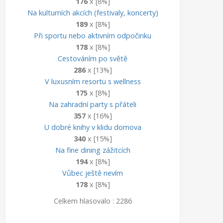
176
x [8%]
Na kulturních akcích (festivaly, koncerty)
189
x [8%]
Při sportu nebo aktivním odpočinku
178
x [8%]
Cestováním po světě
286
x [13%]
V luxusním resortu s wellness
175
x [8%]
Na zahradní party s přáteli
357
x [16%]
U dobré knihy v klidu domova
340
x [15%]
Na fine dining zážitcích
194
x [8%]
Vůbec ještě nevím
178
x [8%]
Celkem hlasovalo : 2286