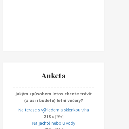
Anketa
Jakým způsobem letos chcete trávit
(a asi i budete) letní večery?
Na terase s výhledem a sklenkou vína
213
x [9%]
Na jachtě nebo u vody