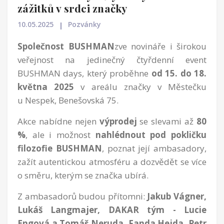
zážitků v srdci značky
10.05.2025
Pozvánky
Společnost BUSHMAN
zve novináře i širokou
veřejnost na jedinečný čtyřdenní event
BUSHMAN days, který proběhne
od 15. do 18.
května 2025
v areálu značky v Městečku
u Nespek, Benešovská 75.
Akce nabídne nejen
výprodej
se slevami až
80
%
, ale i možnost
nahlédnout pod pokličku
filozofie BUSHMAN
, poznat její ambasadory,
zažít autentickou atmosféru a dozvědět se více
o směru, kterým se značka ubírá.
Z ambasadorů budou přítomni:
Jakub Vágner,
Lukáš Langmajer, DAKAR tým - Lucie
Engová a Tomáš Neruda, Fanda Hejda, Petr