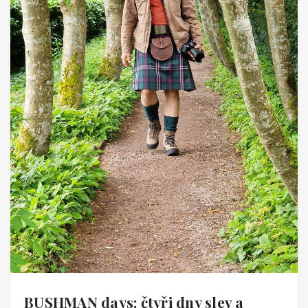
BUSHMAN days: čtyři dny slev a