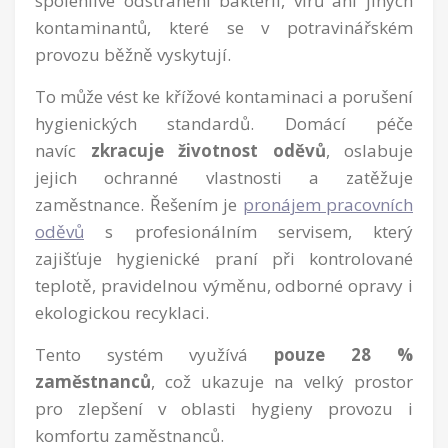
spolehlivé odstranění bakterií, virů ani jiných
kontaminantů, které se v potravinářském
provozu běžně vyskytují.
To může vést ke křížové kontaminaci a porušení
hygienických standardů. Domácí péče
navíc
zkracuje životnost oděvů
, oslabuje
jejich ochranné vlastnosti a zatěžuje
zaměstnance. Řešením je
pronájem pracovních
oděvů
s profesionálním servisem, který
zajišťuje hygienické praní při kontrolované
teplotě, pravidelnou výměnu, odborné opravy i
ekologickou recyklaci.
Tento systém využívá
pouze 28 %
zaměstnanců
, což ukazuje na velký prostor
pro zlepšení v oblasti hygieny provozu i
komfortu zaměstnanců.