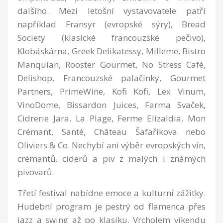
dalšího. Mezi letošní vystavovatele patří
například Fransyr (evropské sýry), Bread
Society (klasické francouzské pečivo),
Klobáskárna, Greek Delikatessy, Milleme, Bistro
Manquian, Rooster Gourmet, No Stress Café,
Delishop, Francouzské palačinky, Gourmet
Partners, PrimeWine, Kofi Kofi, Lex Vinum,
VinoDome, Bissardon Juices, Farma Svaček,
Cidrerie Jara, La Plage, Ferme Elizaldia, Mon
Crémant, Santé, Château Šafaříkova nebo
Oliviers & Co. Nechybí ani výběr evropských vín,
crémantů, ciderů a piv z malých i známých
pivovarů.
Třetí festival nabídne emoce a kulturní zážitky.
Hudební program je pestrý od flamenca přes
jazz a swing až po klasiku. Vrcholem víkendu