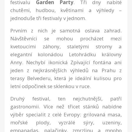
festivalu
Garden Party
. Tři dny nabité
chutěmi, hudbou, květinami a výhledy –
jednoduše tři festivaly v jednom.
Prvním z nich je samotná oslava zahrad.
Návštěvníci se mohou procházet mezi
kvetoucími záhony, staletými stromy a
elegantní kolonádou Letohrádku královny
Anny. Nechybí ikonická Zpívající fontána ani
jeden z nejkrásnějších výhledů na Prahu z
terasy Belvederu, která je ideální kulisou pro
letní odpočinek se sklenkou v ruce.
Druhý festival, ten nejchutnější, patří
gastronomii. Více než třicet stánků nabídne
výběr specialit z celé Evropy: grilovaná masa,
mořské plody, vyzrálé sýry, uzeniny,
empanadas, palačinky, zmrzlinu a mnoho