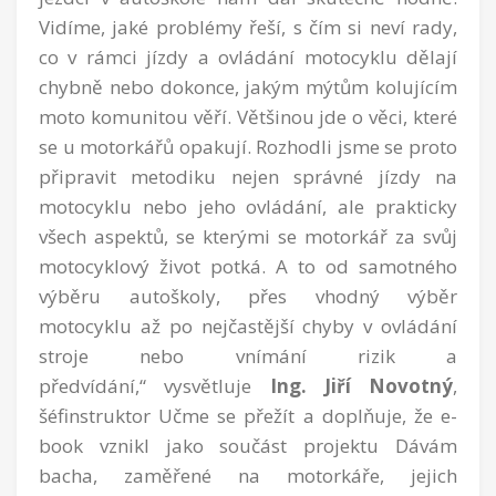
Vidíme, jaké problémy řeší, s čím si neví rady,
co v rámci jízdy a ovládání motocyklu dělají
chybně nebo dokonce, jakým mýtům kolujícím
moto komunitou věří. Většinou jde o věci, které
se u motorkářů opakují. Rozhodli jsme se proto
připravit metodiku nejen správné jízdy na
motocyklu nebo jeho ovládání, ale prakticky
všech aspektů, se kterými se motorkář za svůj
motocyklový život potká. A to od samotného
výběru autoškoly, přes vhodný výběr
motocyklu až po nejčastější chyby v ovládání
stroje nebo vnímání rizik a
předvídání,“
vysvětluje
Ing. Jiří Novotný
,
šéfinstruktor Učme se přežít a doplňuje, že e-
book vznikl jako součást
projektu
Dávám
bacha, zaměřené na motorkáře, jejich