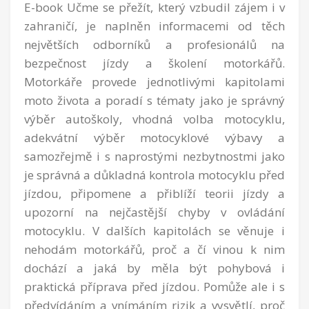
E-book Učme se přežít,
který vzbudil zájem i v
zahraničí,
je naplněn informacemi od těch
největších
odborníků
a profesionálů na
bezpečnost jízdy a školení motorkářů.
Motorkáře provede jednotlivými kapitolami
moto života a poradí s tématy jako je správný
výběr autoškoly, vhodná volba motocyklu,
adekvátní výběr motocyklové výbavy a
samozřejmě i s naprostými nezbytnostmi jako
je správná a důkladná kontrola motocyklu před
jízdou, připomene a přiblíží teorii jízdy a
upozorní na nejčastější chyby v ovládání
motocyklu. V dalších kapitolách se věnuje i
nehodám motorkářů, proč a čí vinou k nim
dochází a jaká by měla být pohybová i
praktická příprava před jízdou. Pomůže ale i s
předvídáním a vnímáním rizik a vysvětlí, proč