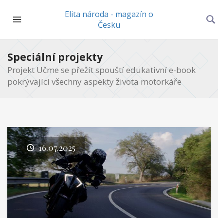
Elita národa - magazín o
Česku
Speciální projekty
Projekt Učme se přežít spouští edukativní e-book
pokrývající všechny aspekty života motorkáře
16.07.2025