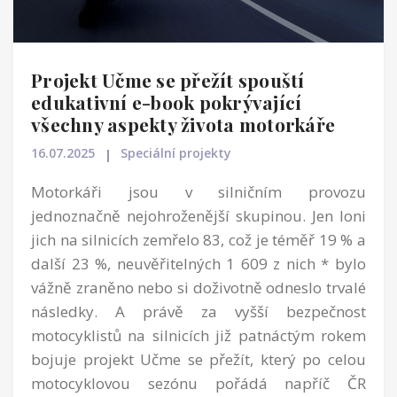
Projekt Učme se přežít spouští
edukativní e-book pokrývající
všechny aspekty života motorkáře
16.07.2025
Speciální projekty
Motorkáři jsou v silničním provozu
jednoznačně nejohroženější skupinou. Jen loni
jich na silnicích zemřelo 83, což je téměř 19 % a
další 23 %, neuv
ěřitelných 1 609 z nich *
bylo
vážně zraněno nebo si doživotně odneslo trvalé
následky. A právě za vyšší bezpečnost
motocyklistů na silnicích již patnáctým rokem
bojuje projekt Učme se přežít, který po celou
motocyklovou sezónu pořádá napříč ČR