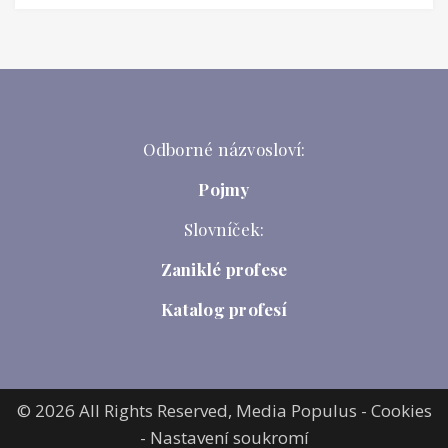
Odborné názvosloví:
Pojmy
Slovníček:
Zaniklé profese
Katalog profesí
© 2026 All Rights Reserved,
Media Populus
-
Cookies
-
Nastavení soukromí