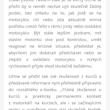
přežít by si neměl nechat ujít skutečně žádný
jezdec, bez ohledu na to, jak jistě se na
motocyklu cítí nebo zda aktuálně vnímá
potřebu cokoli řešit v rámci jízdy nebo ovládání
motocyklu
.
Být stále lepším jezdcem, mít
vlastní motorku více pod kontrolou, umět
reagovat na krizové situace,
předvídat
je,
abychom jim dokázali předcházet
nebo se
zlepšit v ovládání motocyklu v nízkých
rychlostech přijde vhod skutečně každému.
Učme se přežít tak své zkušenosti z kurzů a
předávané informace nyní přehledně připravilo
do rozsáhlého e-booku.
„15letá zkušenost u
kurzů a prakticky permanentní kontakt
s motorkáři na kurzech, ale i se začínajícími
jezdci v autoškole nám dal skutečně hodně.