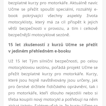
bezplatné kurzy pro motorkáře. Aktuálně navíc
Učme se přežít spouští speciální, rozsáhlý e-
book pokrývající všechny aspekty života
motocyklisty, který má za cíl přispět k jejich
větší bezpečnosti v provozu, a tím i celkově
bezpečnější motocyklové sezóně.
15 let zkušeností z kurzů Učme se přežít
v jediném přehledném e-booku
Už 15 let Tým silniční bezpečnosti, po celou
motocyklovou sezónu, pořádá projekt Učme se
přežít bezplatné kurzy pro motorkáře. Kurzy,
které jsou hojně navštěvovány jsou určeny, jak
pro čerstvé držitele řidičského oprávnění, tak i
pro motorkáře, kteří dlouho nejezdili nebo si
třeba koupili nový motocykl a potřebují na něm
získat jistotu. Faktem však je, že kurzy Učme se