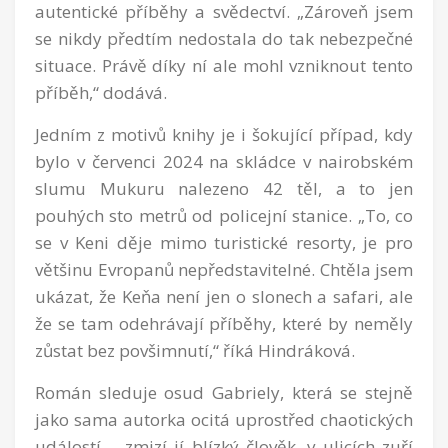
autentické příběhy a svědectví. „Zároveň jsem
se nikdy předtím nedostala do tak nebezpečné
situace. Právě díky ní ale mohl vzniknout tento
příběh,“ dodává.
Jedním z motivů knihy je i šokující případ, kdy
bylo v červenci 2024 na skládce v nairobském
slumu Mukuru nalezeno 42 těl, a to jen
pouhých sto metrů od policejní stanice. „To, co
se v Keni děje mimo turistické resorty, je pro
většinu Evropanů nepředstavitelné. Chtěla jsem
ukázat, že Keňa není jen o slonech a safari, ale
že se tam odehrávají příběhy, které by neměly
zůstat bez povšimnutí,“ říká Hindráková.
Román sleduje osud Gabriely, která se stejně
jako sama autorka ocitá uprostřed chaotických
událostí – zmizí jí blízký člověk, v ulicích zuří