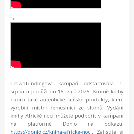
">
.
Crowdfundingová kampaň odstartovala 1.
srpna a poběží do 15. září 2025. Kromě knihy
nabízí také autentické keňské produkty, které
vyrobili místní řemeslníci ze slumů. Vydání
knihy Africké noci můžete podpořit v kampani
na platformě Donio na odkazu:
https://donio.cz/kniha-africke-noci
. Zajistíte si