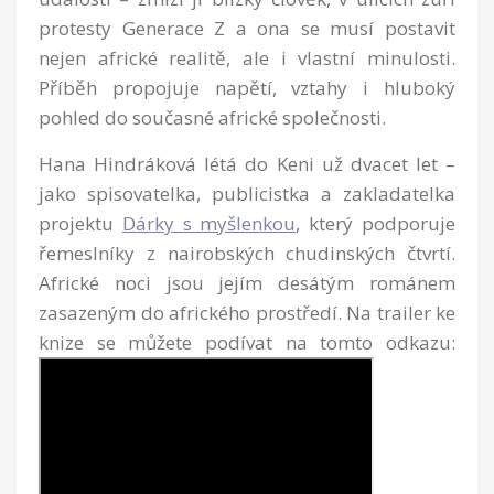
protesty Generace Z a ona se musí postavit
nejen africké realitě, ale i vlastní minulosti.
Příběh propojuje napětí, vztahy i hluboký
pohled do současné africké společnosti.
Hana Hindráková létá do Keni už dvacet let –
jako spisovatelka, publicistka a zakladatelka
projektu
Dárky s myšlenkou
, který podporuje
řemeslníky z nairobských chudinských čtvrtí.
Africké noci jsou jejím desátým románem
zasazeným do afrického prostředí. Na trailer ke
knize se můžete podívat na tomto odkazu: