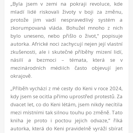
„Byla jsem v zemi na pokraji revoluce, kde
mladí lidé riskovali životy v boji za změnu,
protože jim vadí nespravedlivý systém a
zkorumpovaná vláda. Bohužel mnoho z nich
bylo uneseno, nebo přišlo o život,“ popisuje
autorka. Africké noci zachycují nejen její vlastní
zkušenosti, ale i skutečné příběhy mizení lidí,
násilí a bezmoci – témata, která se v
mezinárodních médiích často objevují jen
okrajově.
„Příběh vychází z mé cesty do Keni v roce 2024,
kdy jsem se ocitla přímo uprostřed protestů. Za
dvacet let, co do Keni létám, jsem nikdy necítila
mezi místními tak silnou touhu po změně. Tato
kniha je proto i poctou jejich odvaze,“ říká
autorka, která do Keni pravidelně vyráží sbírat