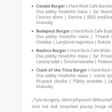
Condal Burger
z Hard Rock Cafe Barcel
Dva plátky hovězího masa | Sýr Manc
Chorizo džem | Slanina | BBQ omáčka
hranolky
Budapest Burger
z Hard Rock Cafe Bud
Dva plátky hovězího masa | Trhané 
Cheddar | Lanýžová majonéza | Rukola
Basilico Burger
z Hard Rock Cafe Milán
Dva plátky hovězího masa | Sýr Provo
Listový salát | Čerstvá bazalka | Podá
Clash of the Titus Burger
z Hard Rock
Dva plátky hovězího masa | Uzený sýr
Křupavá cibulka | Plátky avokáda | J
hranolky
„Tyto burgery, které připravili šéfkucha
nich má dvě smashed placky (moje obl