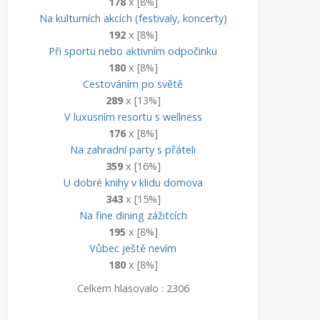
178
x [8%]
Na kulturních akcích (festivaly, koncerty)
192
x [8%]
Při sportu nebo aktivním odpočinku
180
x [8%]
Cestováním po světě
289
x [13%]
V luxusním resortu s wellness
176
x [8%]
Na zahradní party s přáteli
359
x [16%]
U dobré knihy v klidu domova
343
x [15%]
Na fine dining zážitcích
195
x [8%]
Vůbec ještě nevím
180
x [8%]
Celkem hlasovalo : 2306