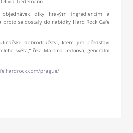
a Olivia Tiedemann.
e objednávek díky hravým ingrediencím a
 a proto se dostaly do nabídky Hard Rock Cafe
inářské dobrodružství, které jim představí
elého světa,“ říká Martina Lednová, generální
afe.hardrock.com/prague/