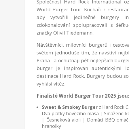
Společnost Hard Rock International oz
World Burger Tour. Kuchaři z restaurac
aby vytvořili jedinečné burgery i
zdokonalování spolupracovali s šéf
značky Olivií Tiedemann.
Návštěvníci, milovníci burgerů i cesto
světem jednoduše tím, že navštíví nejb
Praha– a ochutnají pět nejlepších burge
burger je inspirován autentickými l
destinace Hard Rock. Burgery budou sou
vyhlásí vítěz.
Finalisté World Burger Tour 2025 jsou
Sweet & Smokey Burger
z Hard Rock C
Dva plátky hovězího masa | Smažené ko
| Česneková aioli | Domácí BBQ omáč
hranolky