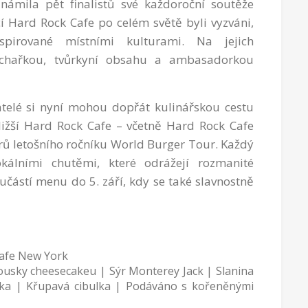
námila pět finalistů své každoroční soutěže
í Hard Rock Cafe po celém světě byli vyzváni,
nspirované místními kulturami. Na jejich
kuchařkou, tvůrkyní obsahu a ambasadorkou
vatelé si nyní mohou dopřát kulinářskou cestu
ližší Hard Rock Cafe – včetně Hard Rock Cafe
rů letošního ročníku World Burger Tour. Každý
okálními chutěmi, které odrážejí rozmanité
částí menu do 5. září, kdy se také slavnostně
:
afe New York
usky cheesecakeu | Sýr Monterey Jack | Slanina
ka | Křupavá cibulka | Podáváno s kořeněnými