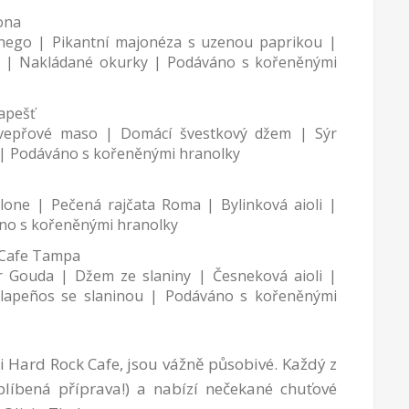
ona
hego | Pikantní majonéza s uzenou paprikou |
 | Nakládané okurky | Podáváno s kořeněnými
apešť
vepřové maso | Domácí švestkový džem | Sýr
 | Podáváno s kořeněnými hranolky
lone | Pečená rajčata Roma | Bylinková aioli |
váno s kořeněnými hranolky
 Cafe Tampa
 Gouda | Džem ze slaniny | Česneková aioli |
alapeños se slaninou | Podáváno s kořeněnými
ři Hard Rock Cafe, jsou vážně působivé. Každý z
íbená příprava!) a nabízí nečekané chuťové