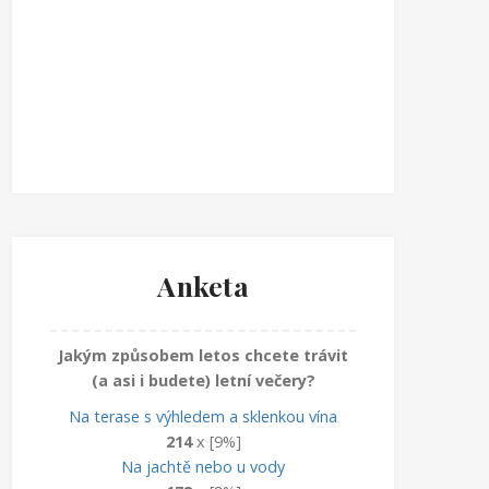
Anketa
Jakým způsobem letos chcete trávit
(a asi i budete) letní večery?
Na terase s výhledem a sklenkou vína
214
x [9%]
Na jachtě nebo u vody