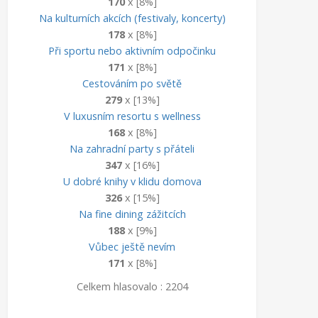
170
x [8%]
Na kulturních akcích (festivaly, koncerty)
178
x [8%]
Při sportu nebo aktivním odpočinku
171
x [8%]
Cestováním po světě
279
x [13%]
V luxusním resortu s wellness
168
x [8%]
Na zahradní party s přáteli
347
x [16%]
U dobré knihy v klidu domova
326
x [15%]
Na fine dining zážitcích
188
x [9%]
Vůbec ještě nevím
171
x [8%]
Celkem hlasovalo : 2204