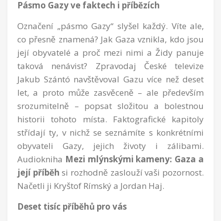
Pásmo Gazy ve faktech i příbězích
Označení „pásmo Gazy“ slyšel každý. Víte ale,
co přesně znamená? Jak Gaza vznikla, kdo jsou
její obyvatelé a proč mezi nimi a Židy panuje
taková nenávist? Zpravodaj České televize
Jakub Szántó navštěvoval Gazu více než deset
let, a proto může zasvěceně – ale především
srozumitelně – popsat složitou a bolestnou
historii tohoto místa. Faktografické kapitoly
střídají ty, v nichž se seznámíte s konkrétními
obyvateli Gazy, jejich životy i zálibami.
Audiokniha
Mezi mlýnskými kameny: Gaza
a
její příběh
si rozhodně zaslouží vaši pozornost.
Načetli ji Kryštof Rímský a Jordan Haj.
Deset tisíc příběhů pro vás