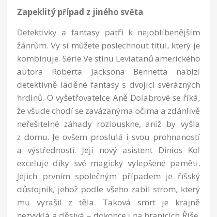
Zapeklitý případ z jiného světa
Detektivky a fantasy patří k nejoblíbenějším
žánrům. Vy si můžete poslechnout titul, který je
kombinuje. Série Ve stínu Leviatanů amerického
autora Roberta Jacksona Bennetta nabízí
detektivně laděné fantasy s dvojicí svérázných
hrdinů. O vyšetřovatelce Aně Dolabrové se říká,
že všude chodí se zavázanýma očima a zdánlivě
neřešitelné záhady rozlouskne, aniž by vyšla
z domu. Je ovšem proslulá i svou prohnaností
a výstředností. Její nový asistent Dinios Kol
exceluje díky své magicky vylepšené paměti.
Jejich prvním společným případem je říšský
důstojník, jehož podle všeho zabil strom, který
mu vyrašil z těla. Taková smrt je krajně
nezvyklá a děsivá – dokonce i na hranicích Říše,