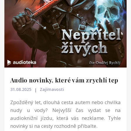
Audio novinky, které vám zrychlí tep
31.08.2025
Zajímavosti
Zpožděný let, dlouhá cesta autem nebo chvilka
nudy u vody? Nejvyšší čas vydat se na
audioknižní jízdu, která vás nezklame. Tyhle
novinky si na cesty rozhodně přibalte.