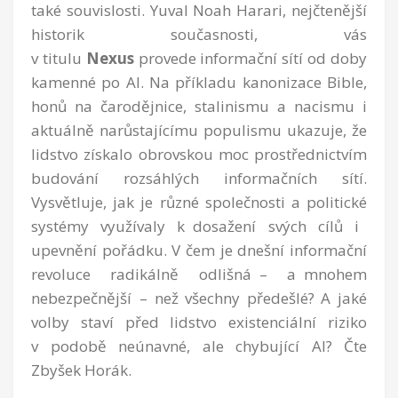
také souvislosti. Yuval Noah Harari, nejčtenější
historik současnosti, vás
v titulu
Nexus
provede informační sítí od doby
kamenné po AI. Na příkladu kanonizace Bible,
honů na čarodějnice, stalinismu a nacismu i
aktuálně narůstajícímu populismu ukazuje, že
lidstvo získalo obrovskou moc prostřednictvím
budování rozsáhlých informačních sítí.
Vysvětluje, jak je různé společnosti a politické
systémy využívaly k dosažení svých cílů i
upevnění pořádku. V čem je dnešní informační
revoluce radikálně odlišná – a mnohem
nebezpečnější – než všechny předešlé? A jaké
volby staví před lidstvo existenciální riziko
v podobě neúnavné, ale chybující AI? Čte
Zbyšek Horák.