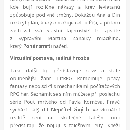
kde bují rozličné nákazy a krev leviatanů
způsobuje podivné změny. Dokážou Ana a Din
rozkrýt plán, který ohrožuje celou Říši, a přitom
zachovat svá vlastní tajemství? To zjistíte
z vyprávění Martina Zahálky mladšího,
který
Pohár smrti
načetl.
Virtuální postava, reálná hrozba
Také další tip představuje nový a stále
oblíbenější žánr. LitRPG kombinuje prvky
fantasy nebo sci-fi s mechanikami počítačových
RPG her. Seznámit se s ním můžete při poslechu
série Pouť mrtvého od Pavla Korněva. Právě
vychází pátý díl
Nepřítel živých
. Ve virtuální
realitě není nic skutečné. Falešní orci
předstírají, že bojují s falešnými elfy. Kněží