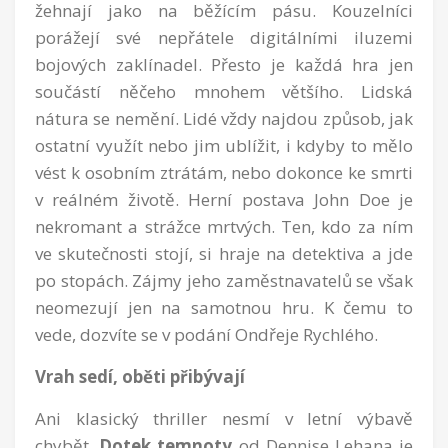
žehnají jako na běžícím pásu. Kouzelníci
porážejí své nepřátele digitálními iluzemi
bojových zaklínadel. Přesto je každá hra jen
součástí něčeho mnohem většího. Lidská
nátura se nemění. Lidé vždy najdou způsob, jak
ostatní využít nebo jim ublížit, i kdyby to mělo
vést k osobním ztrátám, nebo dokonce ke smrti
v reálném životě. Herní postava John Doe je
nekromant a strážce mrtvých. Ten, kdo za ním
ve skutečnosti stojí, si hraje na detektiva a jde
po stopách. Zájmy jeho zaměstnavatelů se však
neomezují jen na samotnou hru. K čemu to
vede, dozvíte se v podání Ondřeje Rychlého.
Vrah sedí, oběti přibývají
Ani klasický thriller nesmí v letní výbavě
chybět.
Dotek temnoty
od Dennise Lehana je