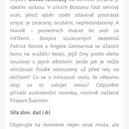
ideální volbou. V ulicích Bostonu řádí sériový
vrah, jehož výběr obětí zdánlivě postrádá
smysl. Je zvrácený, brutální, nepředvídatelný. A
hlavně – posledních dvacet let sedí za
mřížemi… Dvojice soukromých detektivů
Patrick Kenzie a Angela Gennarová se účastní
honu na vraždící bestii, jejíž činy podle všeho
souvisejí s jejich dětstvím. Jenže jak je může
ohrožovat člověk odsouzený už před lety na
doživotí? Co se v minulosti stalo, že někomu
stojí za to zabíjet znovu? Odpovědi
přináší audioknižní novinka, mistrně načtená
Filipem Švarcem.
Síla slov, dat i AI
Objevujte na dovolené nejen nová místa, ale