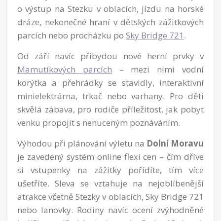
o výstup na Stezku v oblacích, jízdu na horské
dráze, nekonečné hraní v dětských zážitkových
parcích nebo procházku po
Sky Bridge 721
.
Od září navíc přibydou nové herní prvky v
Mamutíkových parcích
– mezi nimi vodní
korýtka a přehrádky se stavidly, interaktivní
minielektrárna, trkač nebo varhany. Pro děti
skvělá zábava, pro rodiče příležitost, jak pobyt
venku propojit s nenuceným poznáváním.
Výhodou při plánování výletu na
Dolní Moravu
je zavedený systém online flexi cen – čím dříve
si vstupenky na zážitky pořídíte, tím více
ušetříte. Sleva se vztahuje na nejoblíbenější
atrakce včetně Stezky v oblacích, Sky Bridge 721
nebo lanovky. Rodiny navíc ocení zvýhodněné