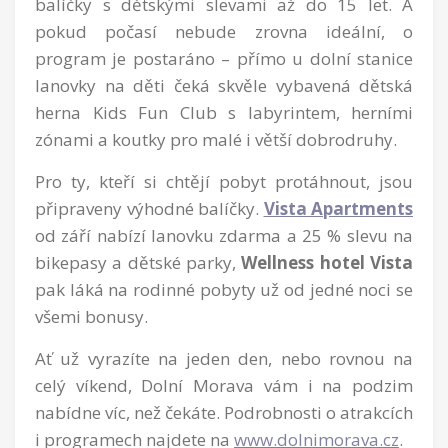
balíčky s dětskými slevami až do 15 let. A
pokud počasí nebude zrovna ideální, o
program je postaráno – přímo u dolní stanice
lanovky na děti čeká skvěle vybavená dětská
herna Kids Fun Club s labyrintem, herními
zónami a koutky pro malé i větší dobrodruhy.
Pro ty, kteří si chtějí pobyt protáhnout, jsou
připraveny výhodné balíčky.
Vista Apartments
od září nabízí lanovku zdarma a 25 % slevu na
bikepasy a dětské parky,
Wellness hotel Vista
pak láká na rodinné pobyty už od jedné noci se
všemi bonusy.
Ať už vyrazíte na jeden den, nebo rovnou na
celý víkend, Dolní Morava vám i na podzim
nabídne víc, než čekáte. Podrobnosti o atrakcích
i programech najdete na
www.dolnimorava.cz
.