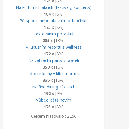
175
x [8%]
Na kulturních akcích (festivaly, koncerty)
184
x [8%]
Při sportu nebo aktivním odpočinku
175
x [8%]
Cestováním po světě
285
x [13%]
V luxusním resortu s wellness
172
x [8%]
Na zahradní party s přáteli
353
x [16%]
U dobré knihy v klidu domova
336
x [15%]
Na fine dining zážitcích
192
x [9%]
Vůbec ještě nevím
175
x [8%]
Celkem hlasovalo : 2256