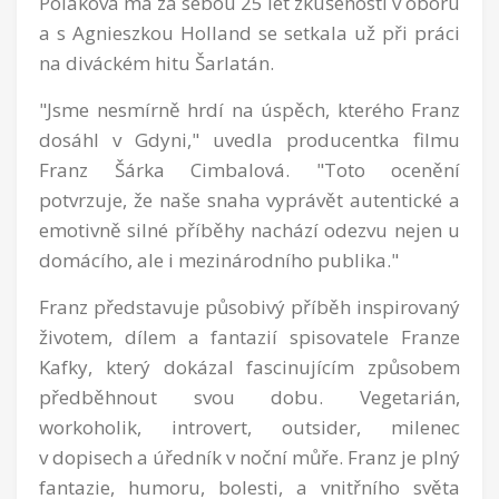
Poláková má za sebou 25 let zkušeností v oboru
a s Agnieszkou Holland se setkala už při práci
na diváckém hitu Šarlatán.
"Jsme nesmírně hrdí na úspěch, kterého Franz
dosáhl v Gdyni," uvedla producentka filmu
Franz Šárka Cimbalová. "Toto ocenění
potvrzuje, že naše snaha vyprávět autentické a
emotivně silné příběhy nachází odezvu nejen u
domácího, ale i mezinárodního publika."
Franz představuje působivý příběh inspirovaný
životem, dílem a fantazií spisovatele Franze
Kafky, který dokázal fascinujícím způsobem
předběhnout svou dobu. Vegetarián,
workoholik, introvert, outsider, milenec
v dopisech a úředník v noční můře. Franz je plný
fantazie, humoru, bolesti, a vnitřního světa