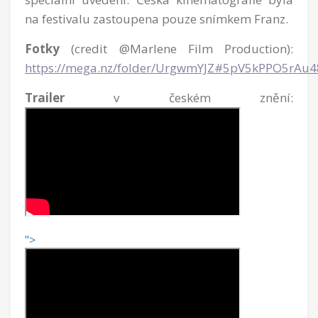
na festivalu zastoupena pouze snímkem Franz.
Fotky
(credit @Marlene Film Production):
https://mega.nz/folder/UrgwmYJZ#5pV5kPPO5rAu
Trailer
v českém znění:
">