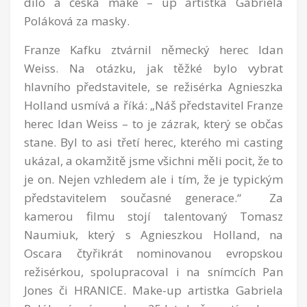
dílo a česká make – up artistka Gabriela
Poláková za masky.
Franze Kafku ztvárnil německý herec Idan
Weiss. Na otázku, jak těžké bylo vybrat
hlavního představitele, se režisérka Agnieszka
Holland usmívá a říká: „Náš představitel Franze
herec Idan Weiss – to je zázrak, který se občas
stane. Byl to asi třetí herec, kterého mi casting
ukázal, a okamžitě jsme všichni měli pocit, že to
je on. Nejen vzhledem ale i tím, že je typickým
představitelem současné generace.“ Za
kamerou filmu stojí talentovaný Tomasz
Naumiuk, který s Agnieszkou Holland, na
Oscara čtyřikrát nominovanou evropskou
režisérkou, spolupracoval i na snímcích Pan
Jones či HRANICE. Make-up artistka Gabriela