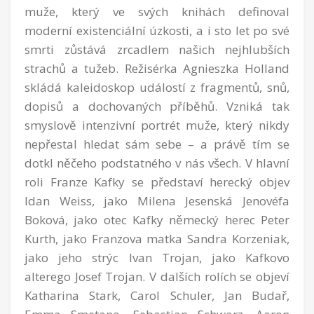
muže, který ve svých knihách definoval
moderní existenciální úzkosti, a i sto let po své
smrti zůstává zrcadlem našich nejhlubších
strachů a tužeb. Režisérka Agnieszka Holland
skládá kaleidoskop událostí z fragmentů, snů,
dopisů a dochovaných příběhů. Vzniká tak
smyslově intenzivní portrét muže, který nikdy
nepřestal hledat sám sebe – a právě tím se
dotkl něčeho podstatného v nás všech. V hlavní
roli Franze Kafky se představí herecký objev
Idan Weiss, jako Milena Jesenská Jenovéfa
Boková, jako otec Kafky německý herec Peter
Kurth, jako Franzova matka Sandra Korzeniak,
jako jeho strýc Ivan Trojan, jako Kafkovo
alterego Josef Trojan. V dalších rolích se objeví
Katharina Stark, Carol Schuler, Jan Budař,