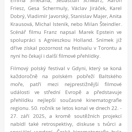
Emma Smetana, Sebastian Schwarz, Aaron
Friesz, Gesa Schermuly, Václav Jiráček, Karel
Dobrý, Vladimír Javorský, Stanislav Majer, Anita
Krausová, Michal Isteník, nebo Milan Šteindler.
Scénář filmu Franz napsal Marek Epstein ve
spolupráci s Agnieszkou Holland. Snímek již
dříve získal pozornost na festivalu v Torontu a
nyní ho čekají i další filmové přehlídky.
Filmový polský festival v Gdyni, který se koná
každoročně na polském pobřeží Baltského
moře, patří mezi nejprestižnější filmové
události ve střední Evropě a představuje
přehlídku nejlepší současné kinematografie
regionu. 50. ročník se letos konal ve dnech 22. -
27. září 2025, a kromě soutěžních projekcí
nabídl také retrospektivy, diskuse s tvůrci a
speciální uvedení. Česká kinematografie byla