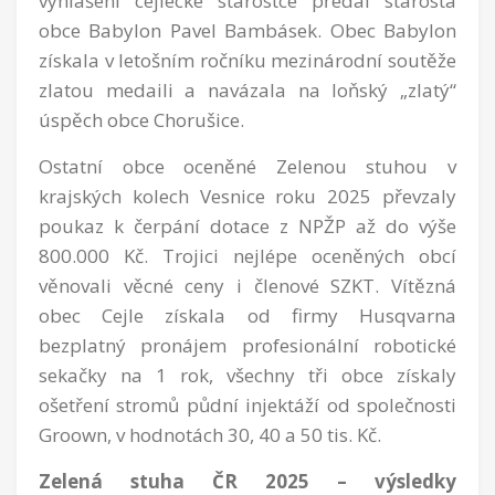
vyhlášení cejlecké starostce předal starosta
obce Babylon Pavel Bambásek. Obec Babylon
získala v letošním ročníku mezinárodní soutěže
zlatou medaili a navázala na loňský „zlatý“
úspěch obce Chorušice.
Ostatní obce oceněné Zelenou stuhou v
krajských kolech Vesnice roku 2025 převzaly
poukaz k čerpání dotace z NPŽP až do výše
800.000 Kč. Trojici nejlépe oceněných obcí
věnovali věcné ceny i členové SZKT. Vítězná
obec Cejle získala od firmy Husqvarna
bezplatný pronájem profesionální robotické
sekačky na 1 rok, všechny tři obce získaly
ošetření stromů půdní injektáží od společnosti
Groown, v hodnotách 30, 40 a 50 tis. Kč.
Zelená stuha ČR 2025 – výsledky