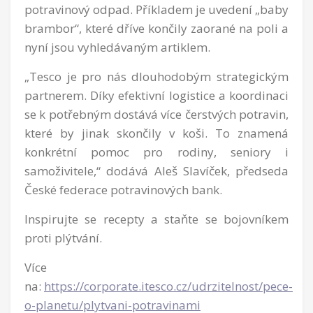
potravinový odpad. Příkladem je uvedení „baby
brambor“, které dříve končily zaorané na poli a
nyní jsou vyhledávaným artiklem.
„Tesco je pro nás dlouhodobým strategickým
partnerem. Díky efektivní logistice a koordinaci
se k potřebným dostává více čerstvých potravin,
které by jinak skončily v koši. To znamená
konkrétní pomoc pro rodiny, seniory i
samoživitele,“ dodává Aleš Slavíček, předseda
České federace potravinových bank.
Inspirujte se recepty a staňte se bojovníkem
proti plýtvání.
Více
na:
https://corporate.itesco.cz/udrzitelnost/pece-
o-planetu/plytvani-potravinami