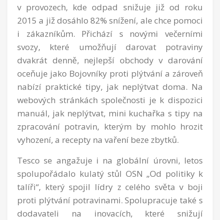
v provozech, kde odpad snižuje již od roku
2015 a již dosáhlo 82% snížení, ale chce pomoci
i zákazníkům. Přichází s novými večerními
svozy, které umožňují darovat potraviny
dvakrát denně, nejlepší obchody v darování
oceňuje jako Bojovníky proti plýtvání a zároveň
nabízí praktické tipy, jak neplýtvat doma. Na
webových stránkách společnosti je k dispozici
manuál, jak neplýtvat, mini kuchařka s tipy na
zpracování potravin, kterým by mohlo hrozit
vyhození, a recepty na vaření beze zbytků.
Tesco se angažuje i na globální úrovni, letos
spolupořádalo kulatý stůl OSN „Od politiky k
talíři“, který spojil lídry z celého světa v boji
proti plýtvání potravinami. Spolupracuje také s
dodavateli na inovacích, které snižují