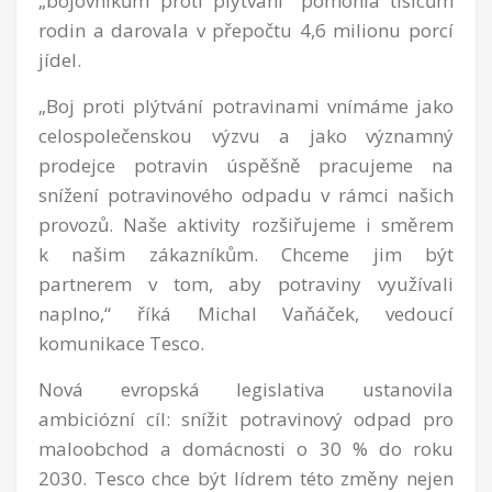
„bojovníkům proti plýtvání“ pomohla tisícům
rodin a darovala v přepočtu 4,6 milionu porcí
jídel.
„Boj proti plýtvání potravinami vnímáme jako
celospolečenskou výzvu a jako významný
prodejce potravin úspěšně pracujeme na
snížení potravinového odpadu v rámci našich
provozů. Naše aktivity rozšiřujeme i směrem
k našim zákazníkům. Chceme jim být
partnerem v tom, aby potraviny využívali
naplno,“ říká Michal Vaňáček, vedoucí
komunikace Tesco.
Nová evropská legislativa ustanovila
ambiciózní cíl: snížit potravinový odpad pro
maloobchod a domácnosti o 30 % do roku
2030. Tesco chce být lídrem této změny nejen