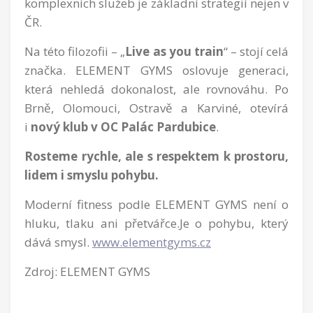
komplexních služeb je základní strategií nejen v
ČR.
Na této filozofii – „
Live as you train
“ – stojí celá
značka. ELEMENT GYMS oslovuje generaci,
která nehledá dokonalost, ale rovnováhu. Po
Brně, Olomouci, Ostravě a Karviné, otevírá
i
nový klub v OC Palác Pardubice
.
Rosteme rychle, ale s respektem k prostoru,
lidem i smyslu pohybu.
Moderní fitness podle ELEMENT GYMS není o
hluku, tlaku ani přetvářce.Je o pohybu, který
dává smysl.
www.elementgyms.cz
Zdroj: ELEMENT GYMS