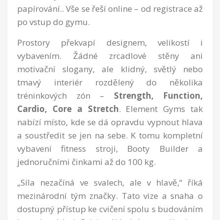
papírování.. Vše se řeší online – od registrace až
po vstup do gymu.
Prostory překvapí designem, velikostí i
vybavením. Žádné zrcadlové stěny ani
motivační slogany, ale klidný, světlý nebo
tmavý interiér rozdělený do několika
tréninkových zón –
Strength, Function,
Cardio, Core a Stretch
. Element Gyms tak
nabízí místo, kde se dá opravdu vypnout hlava
a soustředit se jen na sebe. K tomu kompletní
vybavení fitness stroji, Booty Builder a
jednoručními činkami až do 100 kg.
„Síla nezačíná ve svalech, ale v hlavě,“ říká
mezinárodní tým značky. Tato vize a snaha o
dostupný přístup ke cvičení spolu s budováním