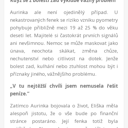
Když se z bolesti zad vyklube vážný problém
Aurinka ale není ojedinělý případ. U
nekastrovaných fenek se riziko vzniku pyometry
pohybuje přibližně mezi 19 až 25 % do věku
deseti let. Majitelé si častokrát prvních signálů
ani nevšimnou. Nemoc se může maskovat jako
únava, neochota skákat, změna chůze,
nechutenství nebo citlivost na dotek. Jenže
bolest zad, kulhání nebo ztuhlost mohou být i
příznaky jiného, vážnějšího problému.
„V tu nejtěžší chvíli jsem nemusela řešit
peníze.“
Zatímco Aurinka bojovala o život, Eliška měla
alespoň jistotu, že o vše bude po finanční
stránce postaráno. Její fenka totiž byla