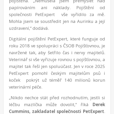
pojištěná. „Nemusela jsem přemýšlet nad
papírováním ani náklady. Pojištění od
společnosti PetExpert vše vyřídilo za mě.
Mohla jsem se soustředit jen na Aurinku a její
uzdravení,“ dodává.
Digitální pojištění PetExpert, které funguje od
roku 2018 ve spolupráci s ČSOB Pojišťovnou, je
navržené tak, aby šetřilo čas i nervy majitelů.
Veterinář si vše vyřizuje rovnou s pojišťovnou, a
majitel tak řeší jen spoluúčast. Jen v roce 2025
PetExpert pomohl českým majitelům psů i
koček pokrýt už téměř 140 milionů korun
veterinární péče.
„Nikdo nechce stát před rozhodnutím, jestli si
léčbu mazlíčka může dovolit,“ říká
Derek
Cummins,
zakladatel společnosti PetExpert
.