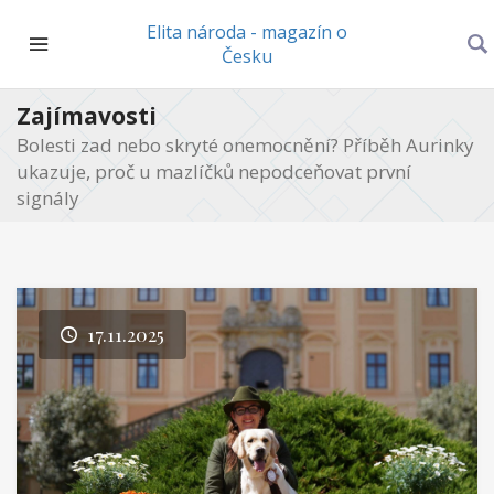
Elita národa - magazín o
Česku
Zajímavosti
Bolesti zad nebo skryté onemocnění? Příběh Aurinky
ukazuje, proč u mazlíčků nepodceňovat první
signály
17.11.2025