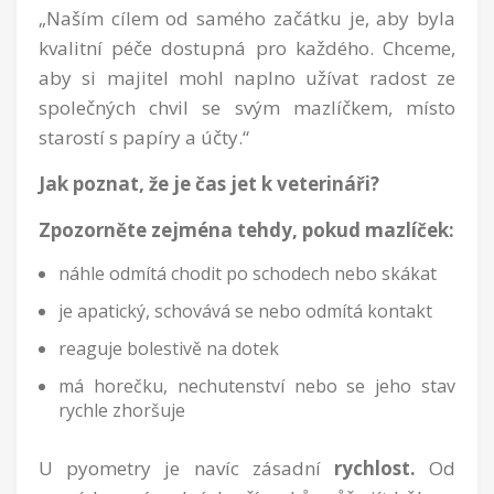
„Naším cílem od samého začátku je, aby byla
kvalitní péče dostupná pro každého. Chceme,
aby si majitel mohl naplno užívat radost ze
společných chvil se svým mazlíčkem, místo
starostí s papíry a účty.“
Jak poznat, že je čas jet k veterináři?
Zpozorněte zejména tehdy,
pokud mazlíček:
náhle odmítá chodit po schodech nebo skákat
je apatický, schovává se nebo odmítá kontakt
reaguje bolestivě na dotek
má horečku, nechutenství nebo se jeho stav
rychle zhoršuje
U pyometry je navíc zásadní
rychlos
t.
Od