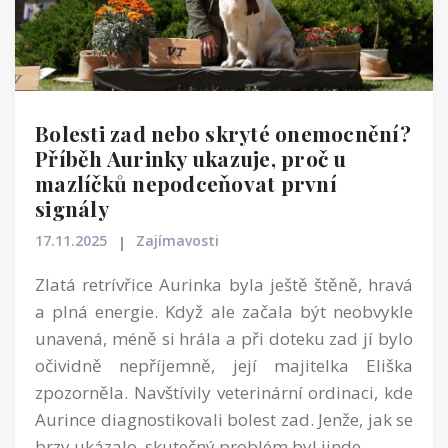
Bolesti zad nebo skryté onemocnění?
Příběh Aurinky ukazuje, proč u
mazlíčků nepodceňovat první
signály
17.11.2025
Zajímavosti
Zlatá retrívřice Aurinka byla ještě štěně, hravá
a plná energie. Když ale začala být neobvykle
unavená, méně si hrála a při doteku zad jí bylo
očividně nepříjemně, její majitelka Eliška
zpozorněla. Navštívily veterinární ordinaci, kde
Aurince diagnostikovali bolest zad. Jenže, jak se
brzy ukázalo, skutečný problém byl jinde.