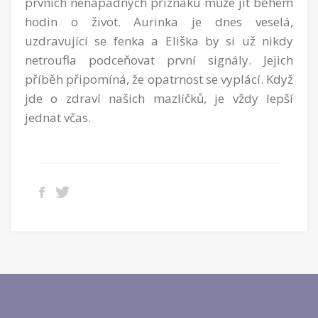
prvních nenápadných příznaků může jít během
hodin o život. Aurinka je dnes veselá,
uzdravující se fenka a Eliška by si už nikdy
netroufla podceňovat první signály. Jejich
příběh připomíná, že opatrnost se vyplácí. Když
jde o zdraví našich mazlíčků, je vždy lepší
jednat včas.