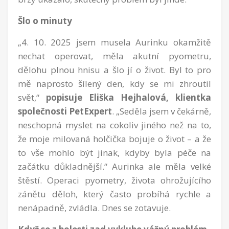
Šlo o minuty
„4. 10. 2025 jsem musela Aurinku okamžitě
nechat operovat, měla akutní pyometru,
dělohu plnou hnisu a šlo jí o život. Byl to pro
mě naprosto šílený den, kdy se mi zhroutil
svět,“
popisuje Eliška Hejhalová, klient
ka
společnosti PetExpert
. „Seděla jsem v čekárně,
neschopná myslet na cokoliv jiného než na to,
že moje milovaná holčička bojuje o život – a že
to vše mohlo být jinak, kdyby byla péče na
začátku důkladnější.“ Aurinka ale měla velké
štěstí. Operaci pyometry, života ohrožujícího
zánětu děloh, který často probíhá rychle a
nenápadně, zvládla. Dnes se zotavuje.