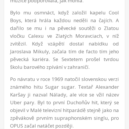
muzice podporovala, jak mohla.
Bylo mu osmnáct, když založil kapelu Cool
Boys, která hrála každou neděli na čajích. A
dařilo se mu i na pěvecké soutěži o Zlatou
vločku Calexu ve Zlatých Moravciach, v níž
zvítězil. Když vzápětí dostal nabídku od
Jaroslava Mikuly, začala tím de facto tím jeho
pěvecká kariéra. Se Sextetem prošel tvrdou
školu barového zpívání v zahraničí.
Po návratu v roce 1969 natočil slovenskou verzi
známého hitu Sugar sugar. Textař Alexander
Karšay ji nazval Nálady, ale více se vžil název
Uber pary. Byl to první Duchoňův hit, který se
objevil v Malé televizní hitparádě stejně jako na
zpěvákově prvním supraphonském singlu, pro
OPUS začal natáčet později.