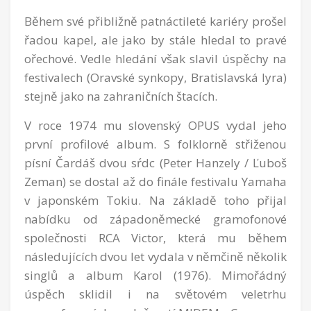
Během své přibližně patnáctileté kariéry prošel
řadou kapel, ale jako by stále hledal to pravé
ořechové. Vedle hledání však slavil úspěchy na
festivalech (Oravské synkopy, Bratislavská lyra)
stejně jako na zahraničních štacích.
V roce 1974 mu slovenský OPUS vydal jeho
první profilové album. S folklorně střiženou
písní Čardáš dvou sŕdc (Peter Hanzely / Ľuboš
Zeman) se dostal až do finále festivalu Yamaha
v japonském Tokiu. Na základě toho přijal
nabídku od západoněmecké gramofonové
společnosti RCA Victor, která mu během
následujících dvou let vydala v němčině několik
singlů a album Karol (1976). Mimořádný
úspěch sklidil i na světovém veletrhu