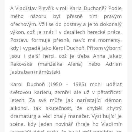
A Vladislav Plevčík v roli Karla Duchoně? Podle
mého názoru byl přesně tím pravým
ořechovým. Vžil se do postavy a je to dokonalý
výkon, což je znát i v detailech herecké práce.
Postavu formuje přesně, navíc má momenty,
kdy i vypadá jako Karol Duchoň. Přitom výborní
jsou i další herci, což je třeba Anna Jakab
Rakovská (manželka Alena) nebo Adrian
Jastraban (náměstek)
Karol Duchoň (1950 – 1985) mohl udělat
světovou kariéru, zemřel ale už v pětatřiceti
letech. Za své může jak narůstající démon
alkohol, tak skutečnost, že chyběl chytrý
dramaturg a věci znalý manažer. Vystihující je
scéna, kdy jeden novinář (hraje ho Vladimír
Javorský) dává radu, že by si měl pohlídat, co