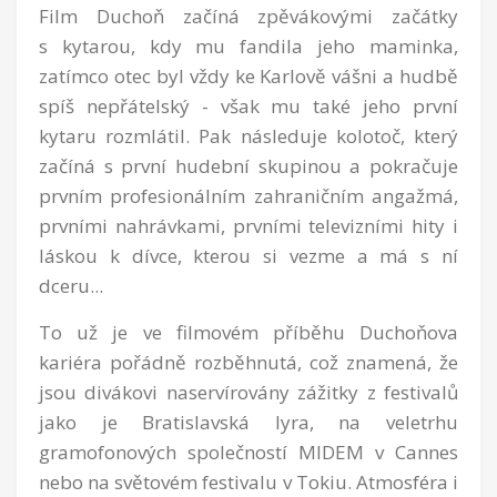
Film Duchoň začíná zpěvákovými začátky
s kytarou, kdy mu fandila jeho maminka,
zatímco otec byl vždy ke Karlově vášni a hudbě
spíš nepřátelský - však mu také jeho první
kytaru rozmlátil. Pak následuje kolotoč, který
začíná s první hudební skupinou a pokračuje
prvním profesionálním zahraničním angažmá,
prvními nahrávkami, prvními televizními hity i
láskou k dívce, kterou si vezme a má s ní
dceru...
To už je ve filmovém příběhu Duchoňova
kariéra pořádně rozběhnutá, což znamená, že
jsou divákovi naservírovány zážitky z festivalů
jako je Bratislavská lyra, na veletrhu
gramofonových společností MIDEM v Cannes
nebo na světovém festivalu v Tokiu. Atmosféra i