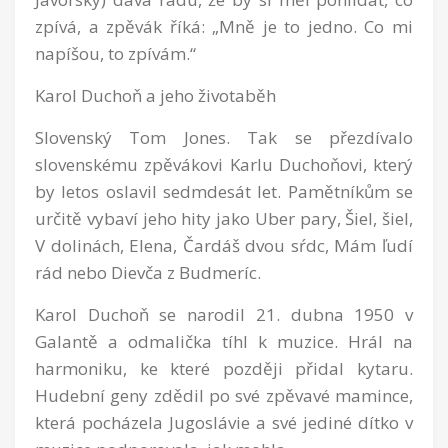
zpívá, a zpěvák říká: „Mně je to jedno. Co mi
napíšou, to zpívám.“
Karol Duchoň a jeho životaběh
Slovenský Tom Jones. Tak se přezdívalo
slovenskému zpěvákovi Karlu Duchoňovi, který
by letos oslavil sedmdesát let. Pamětníkům se
určitě vybaví jeho hity jako Uber pary, Šiel, šiel,
V dolinách, Elena, Čardáš dvou sŕdc, Mám ľudí
rád nebo Dievča z Budmeríc.
Karol Duchoň se narodil 21. dubna 1950 v
Galantě a odmalička tíhl k muzice. Hrál na
harmoniku, ke které později přidal kytaru.
Hudební geny zdědil po své zpěvavé mamince,
která pocházela Jugoslávie a své jediné dítko v