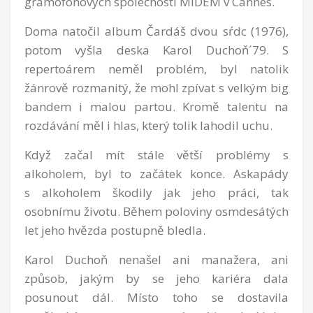
gramofonových společností MIDEM v Cannes.
Doma natočil album Čardáš dvou sŕdc (1976),
potom vyšla deska Karol Duchoň´79. S
repertoárem neměl problém, byl natolik
žánrově rozmanitý, že mohl zpívat s velkým big
bandem i malou partou. Kromě talentu na
rozdávání měl i hlas, který tolik lahodil uchu.
Když začal mít stále větší problémy s
alkoholem, byl to začátek konce. Askapády
s alkoholem škodily jak jeho práci, tak
osobnímu životu. Během poloviny osmdesátých
let jeho hvězda postupně bledla.
Karol Duchoň nenašel ani manažera, ani
způsob, jakým by se jeho kariéra dala
posunout dál. Místo toho se dostavila