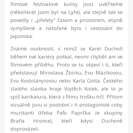
filmové festivalové kulisy jsou uvěřitelné
(několikrát jsem byl na Lyře), ale stejně tak se
povedly i „přelety“ časem a prostorem, vtipně
vymyšlené a natočené bylo i cestování do
Japonska.
Známé osobnosti, s nimiž se Karel Duchoň
během své kariéry potkal, nesmí chybět ani ve
filmovém příběhu. Proto se tu objeví i ti, kteří
představují Miroslava Žbirku, Evu Mázikovou,
Evu Kostolányiovou nebo Karla Gotta. Českého
zlatého slavíka hraje Vojtěch Kotek, ale to je
spíš karikatura, která z filmu trošku trčí. Přitom
vizuálně jsou si podobní i ti protagonisté coby
muzikanti (třeba Paľo Paprčka ze skupiny
Braňa Hronce), kteří kdysi Duchoně
doprovázeli.