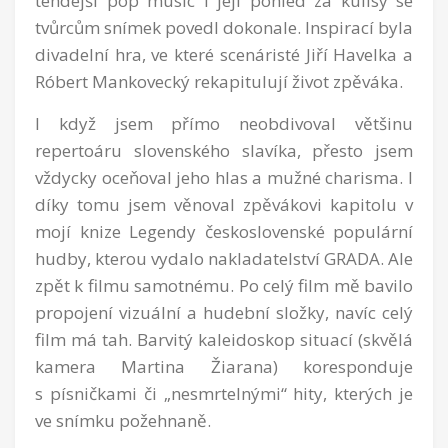
tehdejší pop music i její pohled za kulisy se
tvůrcům snímek povedl dokonale. Inspirací byla
divadelní hra, ve které scenáristé Jiří Havelka a
Róbert Mankovecký rekapitulují život zpěváka.
I když jsem přímo neobdivoval většinu
repertoáru slovenského slavíka, přesto jsem
vždycky oceňoval jeho hlas a mužné charisma. I
díky tomu jsem věnoval zpěvákovi kapitolu v
mojí knize Legendy československé populární
hudby, kterou vydalo nakladatelství GRADA. Ale
zpět k filmu samotnému. Po celý film mě bavilo
propojení vizuální a hudební složky, navíc celý
film má tah. Barvitý kaleidoskop situací (skvělá
kamera Martina Žiarana) koresponduje
s písničkami či „nesmrtelnými“ hity, kterých je
ve snímku požehnaně.