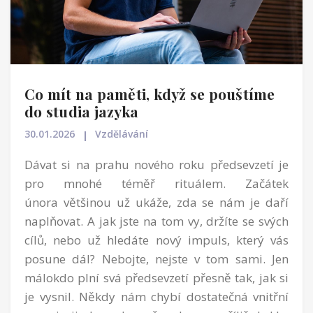
Co mít na paměti, když se pouštíme
do studia jazyka
30.01.2026
Vzdělávání
Dávat si na prahu nového roku předsevzetí je
pro mnohé téměř rituálem. Začátek
února většinou už ukáže, zda se nám je daří
naplňovat. A jak jste na tom vy, držíte se svých
cílů, nebo už hledáte nový impuls, který vás
posune dál? Nebojte, nejste v tom sami. Jen
málokdo plní svá předsevzetí přesně tak, jak si
je vysnil. Někdy nám chybí dostatečná vnitřní