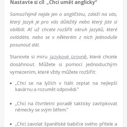
Nastavte si cíl
:
„Chci umět anglicky"
Samozřejmě nejde jen o angličtinu, záleží na vás,
který jazyk je pro vás důležitý nebo který jste si
oblíbili. Ať už chcete rozšířit okruh jazyků, které
ovládáte, nebo se v některém z nich jednoduše
posunout dál.
Stanovte si míru
jazykové úrovně
, které chcete
dosáhnout. Můžete si pomoci jednoduchým
vymezením, které vždy můžete rozšířit:
„Chci se na lyžích v Itálii zeptat na nejlepší
kavárnu a rozumět odpovědi."
„Chci na čtvrtletní poradě takticky zavtipkovat
německy se svým šéfem."
„Chci zavolat španělské babičce svého přítele a