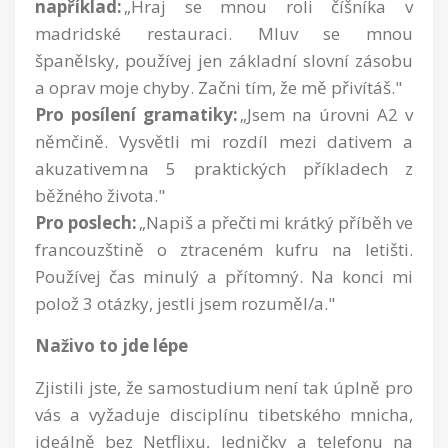
například:
„Hraj se mnou roli číšníka v
madridské restauraci. Mluv se mnou
španělsky, používej jen základní slovní zásobu
a oprav moje chyby. Začni tím, že mě přivítáš."
Pro posílení gramatiky:
„Jsem na úrovni A2 v
němčině. Vysvětli mi rozdíl mezi dativem a
akuzativem na 5 praktických příkladech z
běžného života."
Pro poslech:
„Napiš a přečti
mi krátký příběh ve
francouzštině o ztraceném kufru na letišti.
Používej čas minulý a přítomný. Na konci mi
polož 3 otázky, jestli jsem rozuměl/a."
Naživo to jde lépe
Zjistili jste, že samostudium není tak úplně pro
vás a vyžaduje disciplínu tibetského mnicha,
ideálně bez Netflixu, ledničky a telefonu na