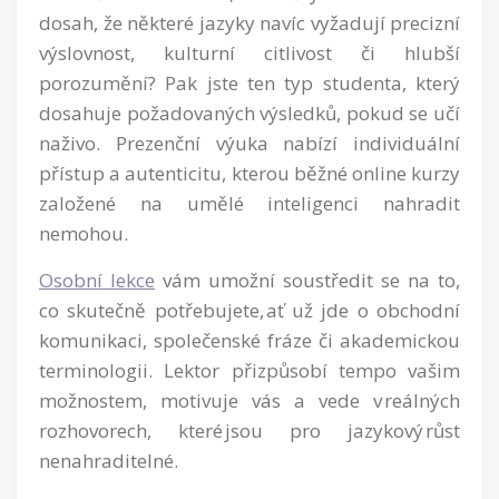
dosah, že některé jazyky navíc vyžadují precizní
výslovnost, kulturní citlivost či hlubší
porozumění? Pak jste ten typ studenta, který
dosahuje požadovaných výsledků, pokud se učí
naživo. Prezenční výuka nabízí individuální
přístup a autenticitu, kterou běžné online kurzy
založené na umělé inteligenci nahradit
nemohou.
Osobní lekce
vám umožní soustředit se na to,
co skutečně potřebujete, ať už jde o obchodní
komunikaci, společenské fráze či akademickou
terminologii. Lektor přizpůsobí tempo vašim
možnostem, motivuje vás a vede v
reálných
rozhovorech, které jsou pro jazykový růst
nenahraditelné.