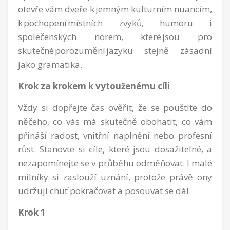
otevře vám dveře k
jemným kulturním nuancím,
k
pochopení místních zvyků, humoru i
společenských norem, které jsou pro
skutečné porozumění jazyku stejně zásadní
jako gramatika.
Krok za krokem k vytouženému cíli
Vždy si dopřejte čas ověřit, že se pouštíte do
něčeho, co vás má skutečně obohatit, co vám
přináší radost, vnitřní naplnění nebo profesní
růst. Stanovte si cíle, které jsou dosažitelné, a
nezapomínejte se v průběhu odměňovat. I malé
milníky si zaslouží uznání, protože právě ony
udržují chuť pokračovat a posouvat se dál.
Krok 1