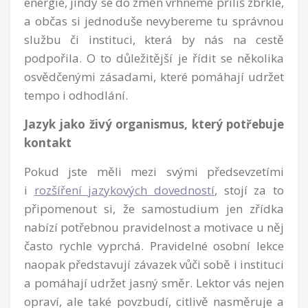
energie, jindy se do změn vrhneme příliš zbrkle,
a občas si jednoduše nevybereme tu správnou
službu či instituci, která by nás na cestě
podpořila. O to důležitější je řídit se několika
osvědčenými zásadami, které pomáhají udržet
tempo i odhodlání.
Jazyk jako živý organismus, který potřebuje
kontakt
Pokud jste měli mezi svými předsevzetími
i
rozšíření jazykových dovedností
, stojí za to
připomenout si, že samostudium jen zřídka
nabízí potřebnou pravidelnost a motivace u něj
často rychle vyprchá. Pravidelné osobní lekce
naopak představují závazek vůči sobě i instituci
a pomáhají udržet jasný směr. Lektor vás nejen
opraví, ale také povzbudí, citlivě nasměruje a