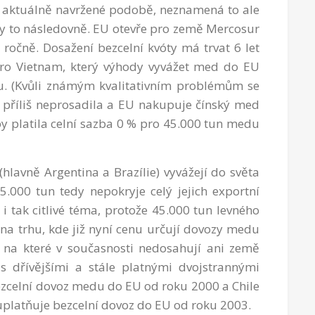
v aktuálně navržené podobě, neznamená to ale
by to následovně. EU otevře pro země Mercosur
ročně. Dosažení bezcelní kvóty má trvat 6 let
pro Vietnam, který výhody vyvážet med do EU
ku. (Kvůli známým kvalitativním problémům se
příliš neprosadila a EU nakupuje čínský med
y platila celní sazba 0 % pro 45.000 tun medu
avně Argentina a Brazílie) vyvážejí do světa
.000 tun tedy nepokryje celý jejich exportní
e i tak citlivé téma, protože 45.000 tun levného
na trhu, kde již nyní cenu určují dovozy medu
 na které v současnosti nedosahují ani země
 dřívějšími a stále platnými dvojstrannými
ezcelní dovoz medu do EU od roku 2000 a Chile
uplatňuje bezcelní dovoz do EU od roku 2003.