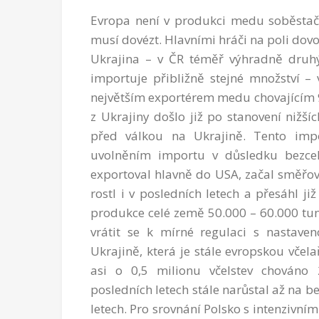
Evropa není v produkci medu soběstačn
musí dovézt. Hlavními hráči na poli dov
Ukrajina – v ČR téměř výhradně druhý
importuje přibližně stejné množství –
největším exportérem medu chovajícím 9
z Ukrajiny došlo již po stanovení nižší
před válkou na Ukrajině. Tento imp
uvolněním importu v důsledku bezceln
exportoval hlavně do USA, začal směřova
rostl i v posledních letech a přesáhl j
produkce celé země 50.000 – 60.000 tun, 
vrátit se k mírné regulaci s nastave
Ukrajině, která je stále evropskou včel
asi o 0,5 milionu včelstev chováno 2
posledních letech stále narůstal až na 
letech. Pro srovnání Polsko s intenzivní