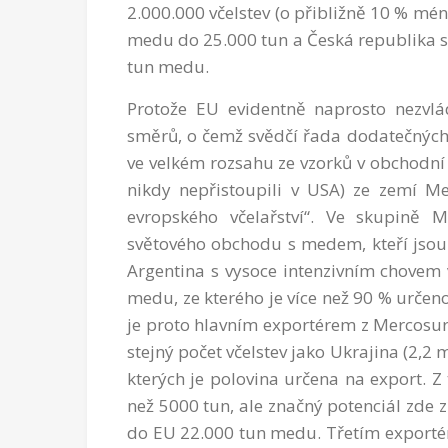
2.000.000 včelstev (o přibližně 10 % mén
medu do 25.000 tun a Česká republika s
tun medu.
Protože EU evidentně naprosto nezvl
směrů, o čemž svědčí řada dodatečných s
ve velkém rozsahu ze vzorků v obchodní s
nikdy nepřistoupili v USA) ze zemí Me
evropského včelařství“. Ve skupině 
světového obchodu s medem, kteří jsou 
Argentina s vysoce intenzivním chovem v
medu, ze kterého je více než 90 % určeno
je proto hlavním exportérem z Mercosur
stejný počet včelstev jako Ukrajina (2,2 
kterých je polovina určena na export. Z
než 5000 tun, ale značný potenciál zde z
do EU 22.000 tun medu. Třetím exporté