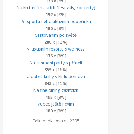
178
x [8%]
Na kulturních akcích (festivaly, koncerty)
192
x [8%]
Při sportu nebo aktivním odpočinku
180
x [8%]
Cestováním po světě
288
x [12%]
V luxusním resortu s wellness
176
x [8%]
Na zahradní party s přáteli
359
x [16%]
U dobré knihy v klidu domova
343
x [15%]
Na fine dining zážitcích
195
x [8%]
Vůbec ještě nevím
180
x [8%]
Celkem hlasovalo : 2305