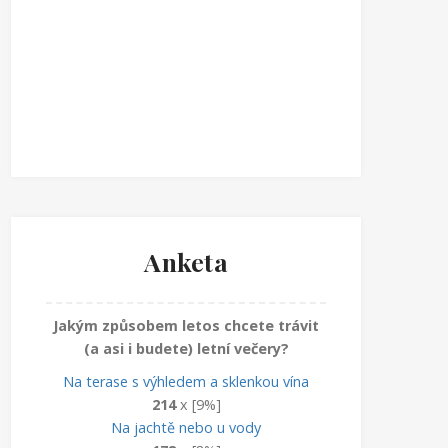
Anketa
Jakým způsobem letos chcete trávit
(a asi i budete) letní večery?
Na terase s výhledem a sklenkou vína
214
x [9%]
Na jachtě nebo u vody