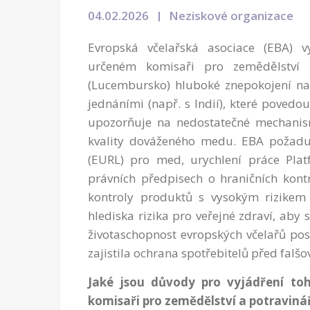
04.02.2026
Neziskové organizace
Evropská včelařská asociace (EBA) 
určeném komisaři pro zemědělství 
(Lucembursko) hluboké znepokojení n
jednáními (např. s Indií), které pove
upozorňuje na nedostatečné mechanis
kvality dováženého medu. EBA požaduj
(EURL) pro med, urychlení práce Pla
právních předpisech o hraničních kontro
kontroly produktů s vysokým rizikem 
hlediska rizika pro veřejné zdraví, ab
životaschopnost evropských včelařů pos
zajistila ochrana spotřebitelů před fa
Jaké jsou důvody pro vyjádření to
komisaři pro zemědělství a potravinář