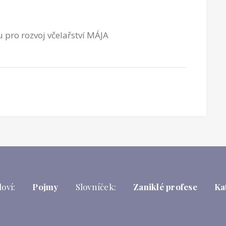
 pro rozvoj včelařství MÁJA
oví:
Pojmy
Slovníček:
Zaniklé profese
Ka