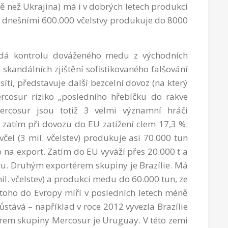
ě než Ukrajina) má i v dobrých letech produkci
 dnešními 600.000 včelstvy produkuje do 8000
ádá kontrolu dováženého medu z východních
kandálních zjištění sofistikovaného falšování
íti, představuje další bezcelní dovoz (na který
rcosur riziko „posledního hřebíčku do rakve
Mercosur jsou totiž 3 velmi významní hráči
zatím při dovozu do EU zatížení clem 17,3 %:
čel (3 mil. včelstev) produkuje asi 70.000 tun
 na export. Zatím do EU vyváží přes 20.000 t a
u. Druhým exportérem skupiny je Brazílie. Má
mil. včelstev) a produkci medu do 60.000 tun, ze
 toho do Evropy míří v posledních letech méně
ůstává – například v roce 2012 vyvezla Brazílie
rem skupiny Mercosur je Uruguay. V této zemi