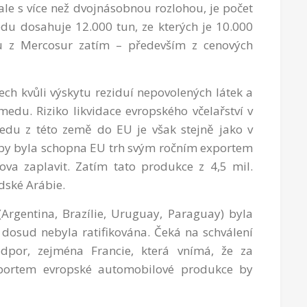
ale s více než dvojnásobnou rozlohou, je počet
edu dosahuje 12.000 tun, ze kterých je 10.000
tu z Mercosur zatím – především z cenových
ch kvůli výskytu reziduí nepovolených látek a
edu. Riziko likvidace evropského včelařství v
edu z této země do EU je však stejně jako v
 by byla schopna EU trh svým ročním exportem
va zaplavit. Zatím tato produkce z 4,5 mil.
dské Arábie.
gentina, Brazílie, Uruguay, Paraguay) byla
e dosud nebyla ratifikována. Čeká na schválení
dpor, zejména Francie, která vnímá, že za
portem evropské automobilové produkce by