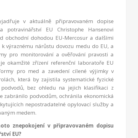
vyjadřuje v aktuálně připravovaném dopise
a potravinářství EU Christophe Hansenovi
ad obchodní dohodou EU-Mercosur a dalšími
dou k výraznému nárůstu dovozu medu do EU, a
my pro monitorování a ověřování pravosti a
e okamžité zřízení referenční laboratoře EU
tformy pro med a zavedení cílené výjimky v
lách, která by zajistila systematické fyzické
podvodů, bez ohledu na jejich klasifikaci z
y se zabránilo podvodům, ochránila ekonomická
kytujících nepostradatelné opylovací služby a
lšovaným medem.
hoto znepokojení v připravovaném dopisu
ství EU?