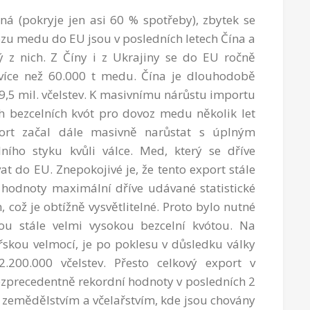
á (pokryje jen asi 60 % spotřeby), zbytek se
ozu medu do EU jsou v posledních letech Čína a
 z nich. Z Číny i z Ukrajiny se do EU ročně
 více než 60.000 t medu. Čína je dlouhodobě
,5 mil. včelstev. K masivnímu nárůstu importu
ch bezcelních kvót pro dovoz medu několik let
ort začal dále masivně narůstat s úplným
ího styku kvůli válce. Med, který se dříve
t do EU. Znepokojivé je, že tento export stále
iž hodnoty maximální dříve udávané statistické
což je obtížně vysvětlitelné. Proto bylo nutné
nou stále velmi vysokou bezcelní kvótou. Na
ařskou velmocí, je po poklesu v důsledku války
.200.000 včelstev. Přesto celkový export v
bezprecedentně rekordní hodnoty v posledních 2
m zemědělstvím a včelařstvím, kde jsou chovány