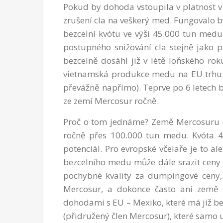
Pokud by dohoda vstoupila v platnost 
zrušení cla na veškerý med. Fungovalo 
bezcelní kvótu ve výši 45.000 tun medu 
postupného snižování cla stejně jako 
bezcelně dosáhl již v létě loňského ro
vietnamská produkce medu na EU trhu 
převážně napřímo). Teprve po 6 letech b
ze zemí Mercosur ročně.
Proč o tom jednáme? Země Mercosuru (hl
ročně přes 100.000 tun medu. Kvóta 45
potenciál. Pro evropské včelaře je to al
bezcelního medu může dále srazit ceny 
pochybné kvality za dumpingové ceny,
Mercosur, a dokonce často ani země s
dohodami s EU – Mexiko, které má již b
(přidružený člen Mercosur), které samo 