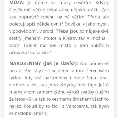
MÚZA:
Já úplně na múzy nevěřím. Kdyby
člověk měl věčně čekat až se nějaká uráčí… Ale
zas popravdě trochu na ně věřím. Třeba ale
poletují spíš někde uvnitř člověka, v jeho mysli,
v podvědomí, v srdci. Třeba jsou to nějaké dvě
sestry jménem Intuice a Kreativita? A možná i
bratr Talent má své místo v tom vnitřním
příbytku? Co já vím?
NAROZENINY (jak je slavíš?):
No. poměrně
nerad. Ale když se sejdeme v tom červnovém
týdnu, kdy má narozeniny i moje žena Jana,
s dětmi a psi, tak je to vždycky moc fajn. Ještě
máme v tom samém týdnu výročí svatby (tuším
že letos 45.) a tak to vezmeme šmahem všechno
naráz. Pokud by to šlo i s Vánocema, tak bych
se nezlobil (smích).