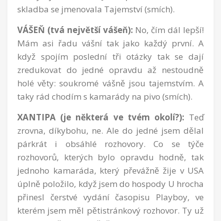
skladba se jmenovala Tajemství (smích).
VÁŠEŇ (tvá největší vášeň):
No, čím dál lepší!
Mám asi řadu vášní tak jako každý první. A
když spojím poslední tři otázky tak se dají
zredukovat do jedné opravdu až nestoudně
holé věty: soukromé vášně jsou tajemstvím. A
taky rád chodím s kamarády na pivo (smích).
XANTIPA (je některá ve tvém okolí?):
Teď
zrovna, díkybohu, ne. Ale do jedné jsem dělal
párkrát i obsáhlé rozhovory. Co se týče
rozhovorů, kterých bylo opravdu hodně, tak
jednoho kamaráda, který převážně žije v USA
úplně položilo, když jsem do hospody U hrocha
přinesl čerstvé vydání časopisu Playboy, ve
kterém jsem měl pětistránkový rozhovor. Ty už