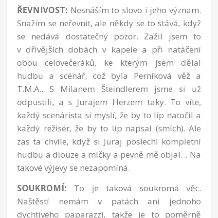
ŘEVNIVOST:
Nesnáším to slovo i jeho význam.
Snažím se neřevnit, ale někdy se to stává, když
se nedává dostatečný pozor. Zažil jsem to
v dřívějších dobách v kapele a při natáčení
obou celovečeráků, ke kterým jsem dělal
hudbu a scénář, což byla Perníková věž a
T.M.A.. S Milanem Šteindlerem jsme si už
odpustili, a s Jurajem Herzem taky. To víte,
každý scenárista si myslí, že by to líp natočil a
každý režisér, že by to líp napsal (smích). Ale
zas ta chvíle, když si Juraj poslechl kompletní
hudbu a dlouze a mlčky a pevně mě objal… Na
takové výjevy se nezapomíná.
SOUKROMÍ:
To je taková soukromá věc.
Naštěstí nemám v patách ani jednoho
dychtivého paparazzi, takže je to poměrně