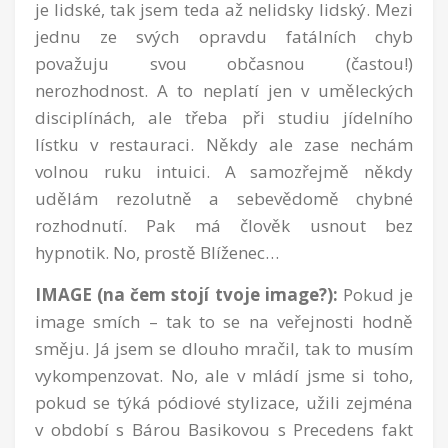
je lidské, tak jsem teda až nelidsky lidský. Mezi
jednu ze svých opravdu fatálních chyb
považuju svou občasnou (častou!)
nerozhodnost. A to neplatí jen v uměleckých
disciplínách, ale třeba při studiu jídelního
lístku v restauraci. Někdy ale zase nechám
volnou ruku intuici. A samozřejmě někdy
udělám rezolutně a sebevědomě chybné
rozhodnutí. Pak má člověk usnout bez
hypnotik. No, prostě Blíženec…
IMAGE (na čem stojí tvoje image?):
Pokud je
image smích – tak to se na veřejnosti hodně
směju. Já jsem se dlouho mračil, tak to musím
vykompenzovat. No, ale v mládí jsme si toho,
pokud se týká pódiové stylizace, užili zejména
v období s Bárou Basikovou s Precedens fakt