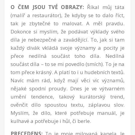
O ČEM JSOU TVÉ OBRAZY:
Říkal můj táta
(malíř a restaurátor), že kdyby se to dalo říct,
tak je zbytečné to malovat. A měl pravdu.
Dokonce si myslím, že podávat výklady svého
díla je nebezpečné a zavádějící. To, jak si tam
každý divák vkládá svoje významy a pocity je
přece nedílná součást toho díla. Nedílná
součást díla – to se mi povedlo (smích). To je na
tom přece krásný. A platí to i u hudebních textů.
Navíc mám rád, když mají věci víc významů,
nějaké spodní proudy. Dnes je ve výtvarném
umění tendence, takový kurátorský trend,
ověnčit dílo spoustou textu, záplavou slov.
Myslím, že dílo, které potřebuje manuál, je
kulhavé a potřebuje i hůl, či berle.
PRECEDENS:
To je moje milovaná kapela. Je