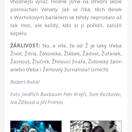
vhodnější výraz. Hodně jsme na střední škole
poslouchali Velvety. Jak se říká, těch desek
s Warholovým banánem se tehdy neprodalo až
tak moc, ale každý, kdo si jí pořídil, založil
kapelu.
ŽÁRLIVOST:
No, a víte, že od Ž je taky třeba
Život, Žitná, Žákovská, Žlábek, Žádost, Žufánek,
Žasnout, Žlučník, Žhnoucí žirafa, Židovský žalm
anebo třeba i Žertovný žurnalista? (smích).
Robert Rohál
Foto Jindřich Buxbaum Petr Krejčí, Tom Rozkovec,
Iva Žižková a Jiří Primas