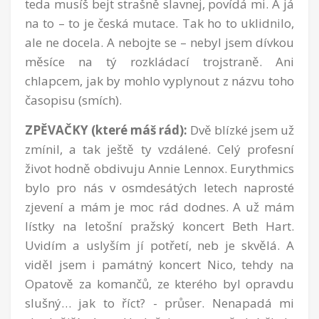
teda musíš bejt strašně slavnej, povídá mi. A já
na to – to je česká mutace. Tak ho to uklidnilo,
ale ne docela. A nebojte se – nebyl jsem dívkou
měsíce na tý rozkládací trojstraně. Ani
chlapcem, jak by mohlo vyplynout z názvu toho
časopisu (smích).
ZPĚVAČKY (které máš rád):
Dvě blízké jsem už
zmínil, a tak ještě ty vzdálené. Celý profesní
život hodně obdivuju Annie Lennox. Eurythmics
bylo pro nás v osmdesátých letech naprosté
zjevení a mám je moc rád dodnes. A už mám
lístky na letošní pražský koncert Beth Hart.
Uvidím a uslyším jí potřetí, neb je skvělá. A
viděl jsem i památný koncert Nico, tehdy na
Opatově za komančů, ze kterého byl opravdu
slušný… jak to říct? - průser. Nenapadá mi