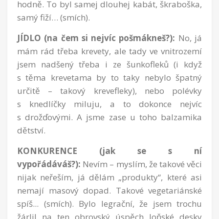
hodně. To byl samej dlouhej kabát, škraboška,
samý fiží… (smích).
JÍDLO (na čem si nejvíc pošmákneš?):
No, já
mám rád třeba krevety, ale tady ve vnitrozemí
jsem nadšený třeba i ze šunkofleků (i když
s těma krevetama by to taky nebylo špatný
určitě – takový krevefleky), nebo polévky
s knedlíčky miluju, a to dokonce nejvíc
s drožďovými. A jsme zase u toho balzamika
dětství.
KONKURENCE (jak se s ní
vypořádáváš?):
Nevím – myslím, že takové věci
nijak neřeším, já dělám „produkty“, které asi
nemají masový dopad. Takové vegetariánské
spíš... (smích). Bylo legrační, že jsem trochu
žárlil na ten obrovský úspěch loňské desky