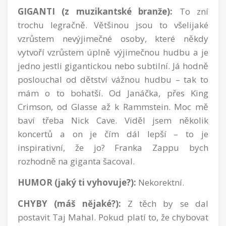
GIGANTI (z muzikantské branže):
To zní
trochu legračně. Většinou jsou to všelijaké
vzrůstem nevýjimečné osoby, které někdy
vytvoří vzrůstem úplně výjimečnou hudbu a je
jedno jestli gigantickou nebo subtilní. Já hodně
poslouchal od dětství vážnou hudbu – tak to
mám o to bohatší. Od Janáčka, přes King
Crimson, od Glasse až k Rammstein. Moc mě
baví třeba Nick Cave. Viděl jsem několik
koncertů a on je čím dál lepší – to je
inspirativní, že jo? Franka Zappu bych
rozhodně na giganta šacoval.
HUMOR (jaký ti vyhovuje?):
Nekorektní.
CHYBY (máš nějaké?):
Z těch by se dal
postavit Taj Mahal. Pokud platí to, že chybovat