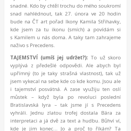
snadné. Kdo by chtěl trochu do mého soukromí
snad nahlédnout, tak 27. února ve 20 hodin
bude na ČT art pořad Ikony Kamila Střihavky,
kde jsem za tu ikonu (smích) a povídám si
s Kamilem u nás doma. A taky tam zahrajeme
naživo s Precedens.
TAJEMSTVÍ (umíš jej udržet?):
To už skoro
vyplývá z předešlé odpovědi. Ale abych byl
upřímný (to je taky strašná vlastnost), tak už
jsem vykecal na sebe kde co kde komu. Jsou ale
i tajemství posvátná. A zase využiju ten oslí
můstek – když byla po revoluci poslední
Bratislavská lyra – tak jsme jí s Precedens
vyhráli. Jednu zlatou trofej dostala Bára za
interpretaci a já dvě za text a hudbu. Bůhví ví,
kde je jim konec… Jo a proč to říkám? Ta