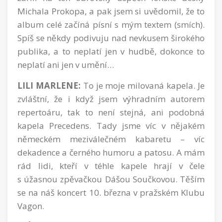
Michala Prokopa, a pak jsem si uvědomil, že to
album celé začíná písní s mým textem (smích).
Spíš se někdy podivuju nad nevkusem širokého
publika, a to neplatí jen v hudbě, dokonce to
neplatí ani jen v umění…
LILI MARLENE:
To je moje milovaná kapela. Je
zvláštní, že i když jsem výhradním autorem
repertoáru, tak to není stejná, ani podobná
kapela Precedens. Tady jsme víc v nějakém
německém meziválečném kabaretu – víc
dekadence a černého humoru a patosu. A mám
rád lidi, kteří v téhle kapele hrají v čele
s úžasnou zpěvačkou Dášou Součkovou. Těším
se na náš koncert 10. března v pražském Klubu
Vagon.