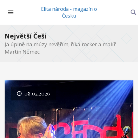
Elita národa - magazín o
Česku
Největší Češi
Já úplně na múzy nevěřím, říká rocker a malíř
Martin Němec
08.02.2026