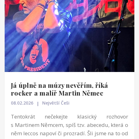
Já úplně na múzy nevěřím, říká
rocker a malíř Martin Němec
08.02.2026
Největší Češi
Tentokrát nečekejte klasický rozhovor
s Martinem Němcem, spíš tzv. abecedu, která o
něm leccos napoví či prozradí. Šli jsme na to od