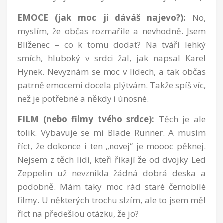
EMOCE (jak moc ji dáváš najevo?):
No,
myslím, že občas rozmařile a nevhodně. Jsem
Blíženec – co k tomu dodat? Na tváří lehký
smích, hluboký v srdci žal, jak napsal Karel
Hynek. Nevyznám se moc v lidech, a tak občas
patrně emocemi docela plýtvám. Takže spíš víc,
než je potřebné a někdy i únosné.
FILM (nebo filmy tvého srdce):
Těch je ale
tolik. Vybavuje se mi Blade Runner. A musím
říct, že dokonce i ten „novej“ je moooc pěknej.
Nejsem z těch lidí, kteří říkají že od dvojky Led
Zeppelin už nevznikla žádná dobrá deska a
podobně. Mám taky moc rád staré černobílé
filmy. U některých trochu slzím, ale to jsem měl
říct na předešlou otázku, že jo?