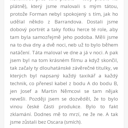
plátně), který jsme malovali s mým tátou,
protože Forman nebyl spokojený s tím, jak ho
udělal někdo z Barrandova. Dostali jsme
dobový portrét a taky fotku herce té role, aby
tam byla samozřejmě jeho podoba. Měli jsme
na to dva dny a dvě noci, neb už to bylo během
natáčení. Táta maloval ve dne a já v noci. A pak
jsem byl na tom krásném filmu a když skončil,
tak začaly ty dlouhatánské závěrečné titulky, ve
kterých byl napsaný každý taxikář a každý
technik, co přenesl kabel z bodu A do bodu B,
jen Josef a Martin Němcovi se tam nějak
nevešli. Později jsem se dozvěděl, že to bylo
vinou české části produkce. Bylo to fakt
zklamání. Dodnes mě to mrzí, ne že ne. A tak
jsme zůstali bez Oscara (smích).