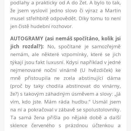
podlahy a prakticky od A do Zet. A bylo to tak,
že jsem vyslovil jedno slovo či výraz a Martin
musel střelhbitě odpovědět. Díky tomu to není
jen čistě hudební rozhovor.
AUTOGRAMY (asi nemáš spočítáno, kolik jsi
jich rozdal?):
No, spočítané je samozřejmě
nemám, ale některé vzpomínky, které se jich
týkají jsou fakt luxusní. Kdysi například v jedné
nejmenované noční vinárně (U hvězdiček) ke
mně přistoupila ne zcela abstinující dáma
(proč by taky chodila abstinovat do vinárny,
že?) s takovým záhadným úsměvem a slovy: „Já
vím, kdo jste. Mám ráda hudbu.“ Usmál jsem
na ní a pokračoval v zábavě se spolustolovníky.
Ta samá žena přišla po nějaké době a další
sklence červeného s prázdnou účtenkou a