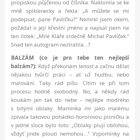
propiskou půjčenou od číšníka. Naklonila se ke
mně spiklenecky a řekla: „A můžete se mi
podepsat, pane Pavlíčku?“ Nemrkl jsem okem,
požádal o její křestní jméno a napsal jsem na
ten lístek: „Milé Kláře srdečně Michal Pavlíček.“
Snad ten autogram neztratila…?
BALZÁM (co je pro tebe ten nejlepší
balzám?):
Když překonám lenost a začnu dělat
nějakou tvůrčí práci – ať už hudbu, nebo
malování. Taky rád píšu. Cítím se při tom
procesu hodně svobodný. No, a někdy rád
koukám jen tak do nebe – nejlépe modrého
s bílými oblaky. Maminka mi jako malému
zpívala takovou pohádko-hororovou písničku a
v jedné sloce bylo toto: „Oblaky plují oblohou,
vždyť jinde plouti nemohou…“ Vzpomínky na