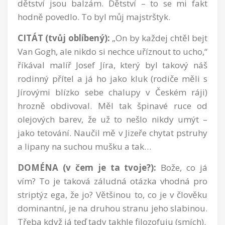
dětství jsou balzám. Dětství – to se mi fakt
hodně povedlo. To byl můj majstrštyk.
CITÁT (tvůj oblíbený):
„On by každej chtěl bejt
Van Gogh, ale nikdo si nechce uříznout to ucho,“
říkával malíř Josef Jíra, který byl takový náš
rodinný přítel a já ho jako kluk (rodiče měli s
Jírovými blízko sebe chalupy v Českém ráji)
hrozně obdivoval. Měl tak špinavé ruce od
olejových barev, že už to nešlo nikdy umýt –
jako tetování. Naučil mě v Jizeře chytat pstruhy
a lipany na suchou mušku a tak…
DOMÉNA (v čem je ta tvoje?):
Bože, co já
vím? To je taková záludná otázka vhodná pro
striptýz ega, že jo? Většinou to, co je v člověku
dominantní, je na druhou stranu jeho slabinou.
Třeba když já teď tady takhle filozofuju (smích).