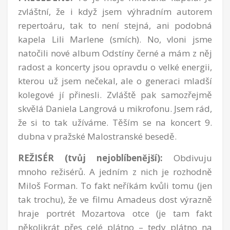
zvláštní, že i když jsem výhradním autorem
repertoáru, tak to není stejná, ani podobná
kapela Lili Marlene (smích). No, vloni jsme
natočili nové album Odstíny černé a mám z něj
radost a koncerty jsou opravdu o velké energii,
kterou už jsem nečekal, ale o generaci mladší
kolegové jí přinesli. Zvláště pak samozřejmě
skvělá Daniela Langrová u mikrofonu. Jsem rád,
že si to tak užíváme. Těším se na koncert 9.
dubna v pražské Malostranské besedě.
REŽISÉR (tvůj nejoblíbenější):
Obdivuju
mnoho režisérů. A jedním z nich je rozhodně
Miloš Forman. To fakt neříkám kvůli tomu (jen
tak trochu), že ve filmu Amadeus dost výrazně
hraje portrét Mozartova otce (je tam fakt
několikrát přes celé plátno – tedy plátno na