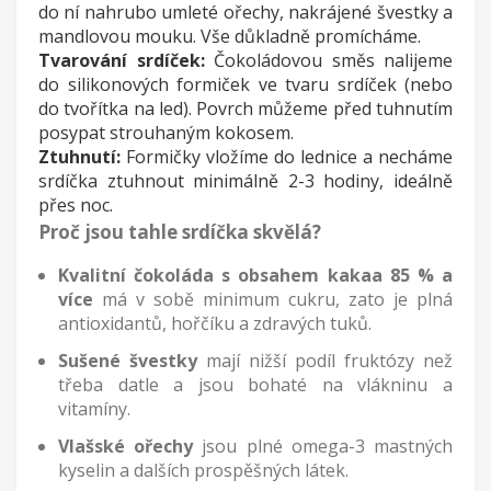
do ní nahrubo umleté ořechy, nakrájené švestky a
mandlovou mouku. Vše důkladně promícháme.
Tvarování srdíček:
Čokoládovou směs nalijeme
do silikonových formiček ve tvaru srdíček (nebo
do tvořítka na led). Povrch můžeme před tuhnutím
posypat strouhaným kokosem.
Ztuhnutí:
Formičky vložíme do lednice a necháme
srdíčka ztuhnout minimálně 2-3 hodiny, ideálně
přes noc.
Proč jsou tahle srdíčka skvělá?
Kvalitní čokoláda s obsahem kakaa 85 % a
více
má v sobě minimum cukru, zato je plná
antioxidantů, hořčíku a zdravých tuků.
Sušené švestky
mají nižší podíl fruktózy než
třeba datle a jsou bohaté na vlákninu a
vitamíny.
Vlašské ořechy
jsou plné omega-3 mastných
kyselin a dalších prospěšných látek.