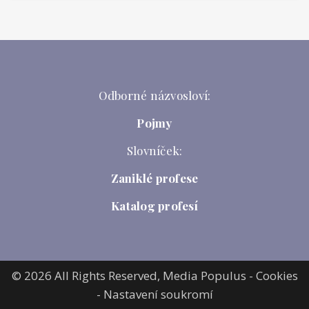
Odborné názvosloví:
Pojmy
Slovníček:
Zaniklé profese
Katalog profesí
© 2026 All Rights Reserved,
Media Populus
-
Cookies
-
Nastavení soukromí