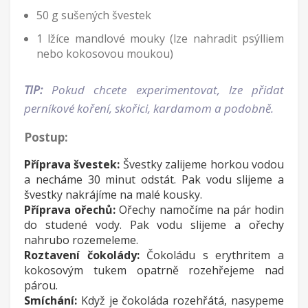
50 g sušených švestek
1 lžíce mandlové mouky (lze nahradit psýlliem
nebo kokosovou moukou)
TIP:
Pokud chcete experimentovat, lze přidat
perníkové koření, skořici, kardamom a podobně.
Postup:
Příprava švestek:
Švestky zalijeme horkou vodou
a necháme 30 minut odstát. Pak vodu slijeme a
švestky nakrájíme na malé kousky.
Příprava ořechů:
Ořechy namočíme na pár hodin
do studené vody. Pak vodu slijeme a ořechy
nahrubo rozemeleme.
Roztavení čokolády:
Čokoládu s erythritem a
kokosovým tukem opatrně rozehřejeme nad
párou.
Smíchání:
Když je čokoláda rozehřátá, nasypeme