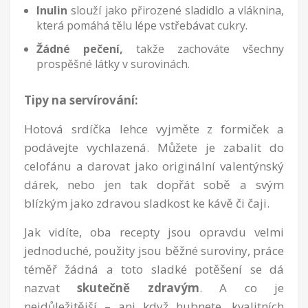
Inulin
slouží jako přirozené sladidlo a vláknina,
která pomáhá tělu lépe vstřebávat cukry.
Žádné pečení,
takže zachováte všechny
prospěšné látky v surovinách.
Tipy na servírování:
Hotová srdíčka lehce vyjměte z formiček a
podávejte vychlazená. Můžete je zabalit do
celofánu a darovat jako originální valentýnský
dárek, nebo jen tak dopřát sobě a svým
blízkým jako zdravou sladkost ke kávě či čaji.
Jak vidíte, oba recepty jsou opravdu velmi
jednoduché, použity jsou běžné suroviny, práce
téměř žádná a toto sladké potěšení se dá
nazvat
skutečně zdravým
. A co je
nejdůležitější – ani když hubnete, kvalitních