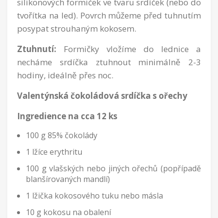
silikonových formiček ve tvaru srdíček (nebo do
tvořítka na led). Povrch můžeme před tuhnutím
posypat strouhaným kokosem.
Ztuhnutí:
Formičky vložíme do lednice a
necháme srdíčka ztuhnout minimálně 2-3
hodiny, ideálně přes noc.
Valentýnská čokoládová srdíčka s ořechy
Ingredience na cca 12 ks
100 g 85% čokolády
1 lžíce erythritu
100 g vlašských nebo jiných ořechů (popřípadě
blanšírovaných mandlí)
1 lžička kokosového tuku nebo másla
10 g kokosu na obalení