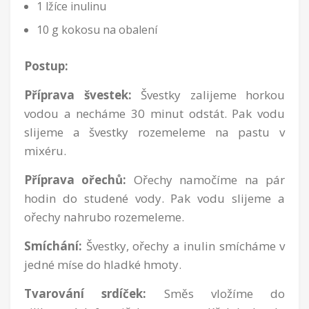
1 lžíce inulinu
10 g kokosu na obalení
Postup:
Příprava švestek:
Švestky zalijeme horkou
vodou a necháme 30 minut odstát. Pak vodu
slijeme a švestky rozemeleme na pastu v
mixéru.
Příprava ořechů:
Ořechy namočíme na pár
hodin do studené vody. Pak vodu slijeme a
ořechy nahrubo rozemeleme.
Smíchání:
Švestky, ořechy a inulin smícháme v
jedné míse do hladké hmoty.
Tvarování srdíček:
Směs vložíme do