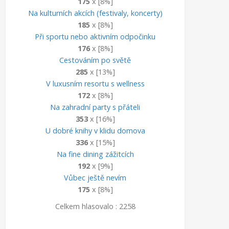
175
x [8%]
Na kulturních akcích (festivaly, koncerty)
185
x [8%]
Při sportu nebo aktivním odpočinku
176
x [8%]
Cestováním po světě
285
x [13%]
V luxusním resortu s wellness
172
x [8%]
Na zahradní party s přáteli
353
x [16%]
U dobré knihy v klidu domova
336
x [15%]
Na fine dining zážitcích
192
x [9%]
Vůbec ještě nevím
175
x [8%]
Celkem hlasovalo : 2258