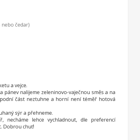
a nebo čedar)
tu a vejce.
na pánev nalijeme zeleninovo-vaječnou směs a na
podní část neztuhne a horní není téměř hotová
uhaný sýr a přehneme.
ř, necháme lehce vychladnout, dle preferencí
. Dobrou chuť!