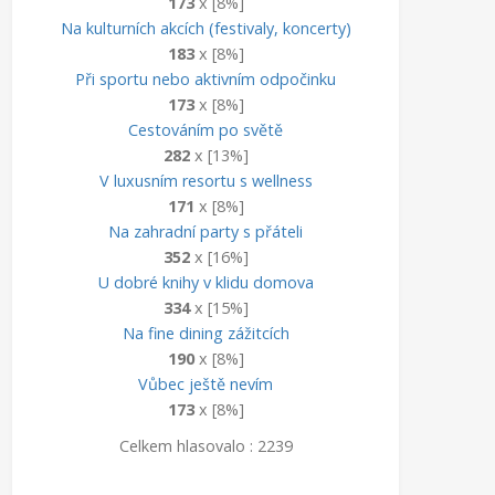
173
x [8%]
Na kulturních akcích (festivaly, koncerty)
183
x [8%]
Při sportu nebo aktivním odpočinku
173
x [8%]
Cestováním po světě
282
x [13%]
V luxusním resortu s wellness
171
x [8%]
Na zahradní party s přáteli
352
x [16%]
U dobré knihy v klidu domova
334
x [15%]
Na fine dining zážitcích
190
x [8%]
Vůbec ještě nevím
173
x [8%]
Celkem hlasovalo : 2239