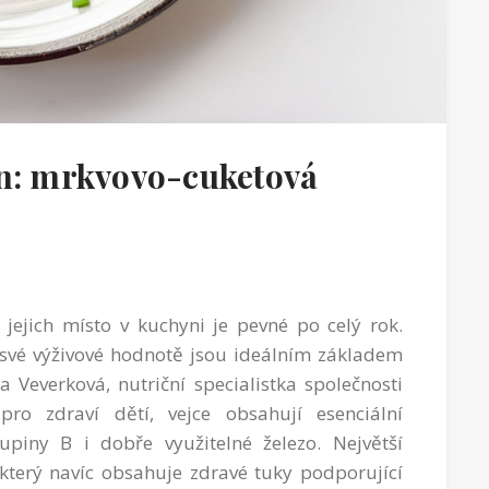
en: mrkvovo-cuketová
 jejich místo v kuchyni je pevné po celý rok.
y své výživové hodnotě jsou ideálním základem
a Veverková, nutriční specialistka společnosti
ro zdraví dětí, vejce obsahují esenciální
upiny B i dobře využitelné železo. Největší
 který navíc obsahuje zdravé tuky podporující