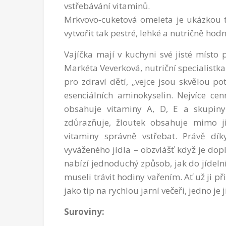
vstřebávání vitaminů.
Mrkvovo‑cuketová omeleta je ukázkou to
vytvořit tak pestré, lehké a nutričně hod
Vajíčka mají v kuchyni své jisté místo 
Markéta Veverková, nutriční specialistk
pro zdraví dětí, „vejce jsou skvělou p
esenciálních aminokyselin. Nejvíce ce
obsahuje vitaminy A, D, E a skupiny
zdůrazňuje, žloutek obsahuje mimo ji
vitaminy správně vstřebat. Právě dí
vyváženého jídla – obzvlášť když je dop
nabízí jednoduchý způsob, jak do jídelníč
museli trávit hodiny vařením. Ať už ji př
jako tip na rychlou jarní večeři, jedno je j
Suroviny: