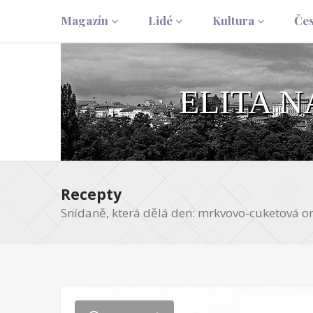
Magazín
Lidé
Kultura
Če
ELITA 
Recepty
Snídaně, která dělá den: mrkvovo-cuketová o