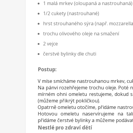
1 malá mrkev (oloupaná a nastrouhaná)
1/2 cukety (nastrouhané)
hrst strouhaného sýra (např. mozzarell
trochu olivového oleje na smažení
2 vejce
čerstvé bylinky dle chuti
Postup:
V míse smícháme nastrouhanou mrkev, cuke
Na pánvi rozehřejeme trochu oleje. Poté 
mírném ohni omeletu restujeme, dokud s
(můžeme přikrýt pokličkou).
Opatrně omeletu otočíme, přidáme nastro
Hotovou omeletu naservírujeme na talí
přidáme čerstvé bylinky a můžeme podávat
Nestlé pro zdraví dětí