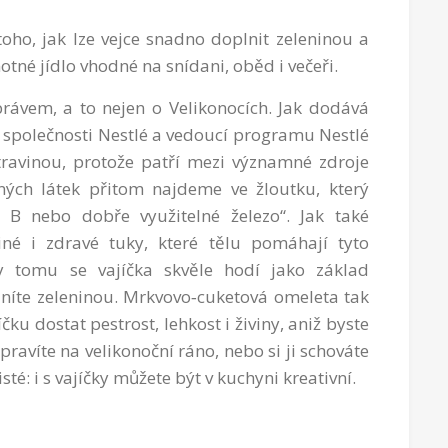
ho, jak lze vejce snadno doplnit zeleninou a
notné jídlo vhodné na snídani, oběd i večeři.
právem, a to nejen o Velikonocích. Jak dodává
a společnosti Nestlé a vedoucí programu Nestlé
otravinou, protože patří mezi významné zdroje
nných látek přitom najdeme ve žloutku, který
 B nebo dobře využitelné železo“. Jak také
né i zdravé tuky, které tělu pomáhají tyto
ky tomu se vajíčka skvěle hodí jako základ
lníte zeleninou. Mrkvovo‑cuketová omeleta tak
ku dostat pestrost, lehkost i živiny, aniž byste
ipravíte na velikonoční ráno, nebo si ji schováte
isté: i s vajíčky můžete být v kuchyni kreativní.