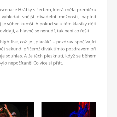
nscenace Hrátky s čertem, která měla premiéru
vyhledat vnější divadelní možnosti, naplnit
 je vůbec kumšt. A pokud se u této klasiky děti
vídají, a hlavně se nenudí, tak není co řešit.
 high five, což je „placák“ – pozdrav spočívající
á pět sekund, přičemž divák tímto pozdravem při
je souhlas. A že těch plesknutí, když se během
ylo nepočítaně! Co více si přát.