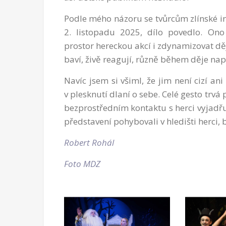
Podle mého názoru se tvůrcům zlínské i
2. listopadu 2025, dílo povedlo. Ono 
prostor hereckou akcí i zdynamizovat děj
baví, živě reagují, různě během děje napo
Navíc jsem si všiml, že jim není cizí ani
v plesknutí dlaní o sebe. Celé gesto trv
bezprostředním kontaktu s herci vyjadřu
představení pohybovali v hledišti herci, b
Robert Rohál
Foto MDZ