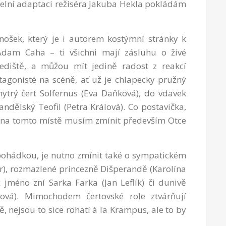
delní adaptaci režiséra Jakuba Hekla pokládám
nošek, který je i autorem kostýmní stránky k
 Adam Caha – ti všichni mají zásluhu o živé
lediště, a můžou mít jedině radost z reakcí
tagonisté na scéně, ať už je chlapecky pružný
ytrý čert Solfernus (Eva Daňková), do vdavek
ndělský Teofil (Petra Králová). Co postavička,
y, na tomto místě musím zmínit především Otce
 pohádkou, je nutno zmínit také o sympatickém
r), rozmazlené princezně Dišperandě (Karolína
 jméno zní Sarka Farka (Jan Leflík) či dunivě
ová). Mimochodem čertovské role ztvárňují
ě, nejsou to sice rohatí
à la
Krampus, ale to by