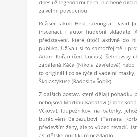
dnes už legendární herci, nicméně diva
za velmi povedenou.
Režisér Jakub Hekl, scénograf David Ja
inscenaci, i autor hudební skladatel
představení, které útočí aktivně do h
publika. Užívají si to samozřejmě i pro
Adam Kořán (čert Lucius), šelmovsky ch
zapálená Káča (Nikola Zavřelová) nebo a
to originál i co se týče divadelní mask
Školastykuse (Radoslav Šopík).
Z dalších postav, které dělají pohádku
nebojsovi Martinu Kabátovi (Tibor Kotlá
Včková), loupežníkovi na baterky, jehož
burácivém Belzezubovi (Tamara Korb
především ženy, ale to vůbec nevadí. Jist
asi dětské publikum nezvládlo.