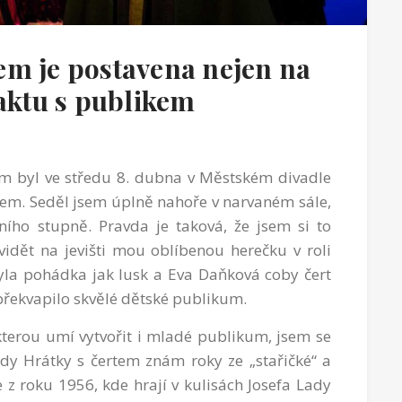
em je postavena nejen na
taktu s publikem
em byl ve středu 8. dubna v Městském divadle
tem. Seděl jsem úplně nahoře v narvaném sále,
ního stupně. Pravda je taková, že jsem si to
vidět na jevišti mou oblíbenou herečku v roli
 byla pohádka jak lusk a Eva Daňková coby čert
překvapilo skvělé dětské publikum.
 kterou umí vytvořit i mladé publikum, jsem se
rdy Hrátky s čertem znám roky ze „stařičké“ a
e z roku 1956, kde hrají v kulisách Josefa Lady