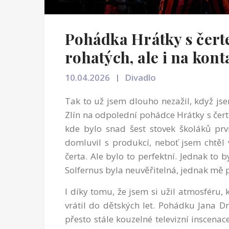
Pohádka Hrátky s čert
rohatých, ale i na kon
10.04.2026
Divadlo
Tak to už jsem dlouho nezažil, když js
Zlín na odpolední pohádce Hrátky s čer
kde bylo snad šest stovek školáků prv
domluvil s produkcí, neboť jsem chtěl 
čerta. Ale bylo to perfektní. Jednak to
Solfernus byla neuvěřitelná, jednak mě 
I díky tomu, že jsem si užil atmosféru,
vrátil do dětských let. Pohádku Jana D
přesto stále kouzelné televizní inscenac