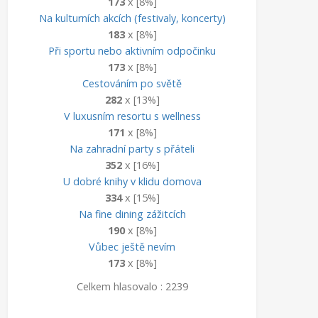
173
x [8%]
Na kulturních akcích (festivaly, koncerty)
183
x [8%]
Při sportu nebo aktivním odpočinku
173
x [8%]
Cestováním po světě
282
x [13%]
V luxusním resortu s wellness
171
x [8%]
Na zahradní party s přáteli
352
x [16%]
U dobré knihy v klidu domova
334
x [15%]
Na fine dining zážitcích
190
x [8%]
Vůbec ještě nevím
173
x [8%]
Celkem hlasovalo : 2239