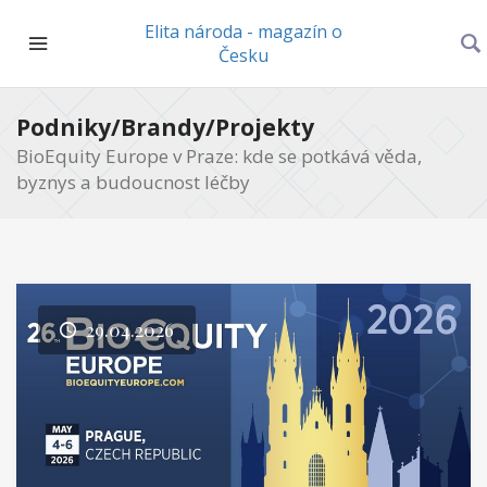
Elita národa - magazín o
Česku
Podniky/Brandy/Projekty
BioEquity Europe v Praze: kde se potkává věda,
byznys a budoucnost léčby
29.04.2026