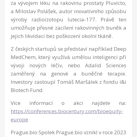
za vývojem léku na rakovinu prostaty Pluvicto,
a Miloslav Polášek, autor inovativního způsobu
výroby radioizotopu lutecia‑177. Právě ten
umožňuje přesné zacílení rakovinných buněk a
jejich likvidaci bez poškození okolní tkáně.
Z českých startupů se představí například Deep
MedChem, který využívá umělou inteligenci při
vývoji nových léčiv, nebo Adalid Sciences
zaměřený na genové a buněčné terapie.
Investory zastoupí Tomáš Maršálek z fondu i&i
Biotech Fund.
Více informací o akci najdete na:
https://conferences.biocentury.com/bioequity-
europe
Prague.bio Spolek Prague.bio vznikl v roce 2023