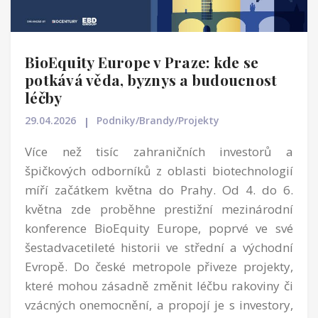
BioEquity Europe v Praze: kde se
potkává věda, byznys a budoucnost
léčby
29.04.2026
Podniky/Brandy/Projekty
Více než tisíc zahraničních investorů a
špičkových odborníků z oblasti biotechnologií
míří začátkem května do Prahy. Od 4. do 6.
května zde proběhne prestižní mezinárodní
konference BioEquity Europe, poprvé ve své
šestadvacetileté historii ve střední a východní
Evropě. Do české metropole přiveze projekty,
které mohou zásadně změnit léčbu rakoviny či
vzácných onemocnění, a propojí je s investory,