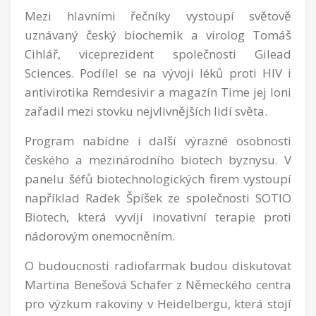
Mezi hlavními řečníky vystoupí světově
uznávaný český biochemik a virolog Tomáš
Cihlář, viceprezident společnosti Gilead
Sciences. Podílel se na vývoji léků proti HIV i
antivirotika Remdesivir a magazín Time jej loni
zařadil mezi stovku nejvlivnějších lidí světa.
Program nabídne i další výrazné osobnosti
českého a mezinárodního biotech byznysu. V
panelu šéfů biotechnologických firem vystoupí
například Radek Špíšek ze společnosti SOTIO
Biotech, která vyvíjí inovativní terapie proti
nádorovým onemocněním.
O budoucnosti radiofarmak budou diskutovat
Martina Benešová Schäfer z Německého centra
pro výzkum rakoviny v Heidelbergu, která stojí