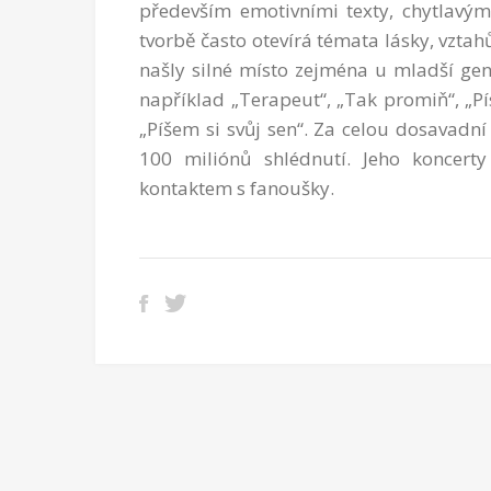
především emotivními texty, chytlavý
tvorbě často otevírá témata lásky, vztah
našly silné místo zejména u mladší gen
například „Terapeut“, „Tak promiň“, „P
„Píšem si svůj sen“. Za celou dosavadn
100 miliónů shlédnutí. Jeho koncert
kontaktem s fanoušky.