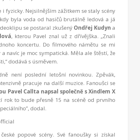
 i fyzicky. Nejsilnějším zážitkem se staly scény
, kdy byla voda od hasičů brutálně ledová a já
videoklipu se postaral zkušený
Ondřej Kudyn
a
dová
, kterou Pavel znal už z dřívějška. „Znali
ednoho koncertu. Do filmového námětu se mi
y a navíc je moc sympatická. Měla ale štěstí, že
šti,“ dodává s úsměvem.
ně není poslední letošní novinkou. Zpěvák,
ntenzivně pracuje na další muzice. Fanoušci se
ou Pavel Callta napsal společně s Xindlem X
ští rok to bude přesně 15 na scéně od prvního
peciálního”, dodal.
ficial
 české popové scény. Své fanoušky si získal