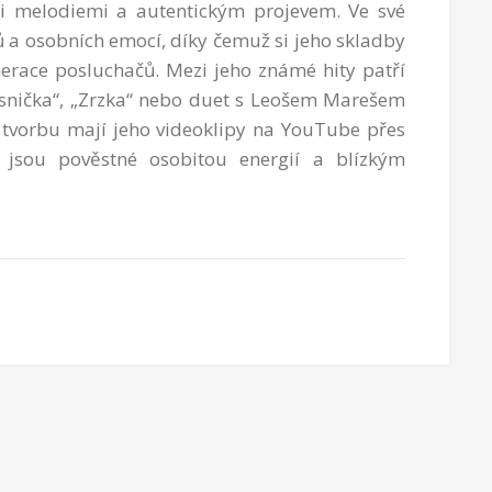
mi melodiemi a autentickým projevem. Ve své
ů a osobních emocí, díky čemuž si jeho skladby
erace posluchačů. Mezi jeho známé hity patří
ísnička“, „Zrzka“ nebo duet s Leošem Marešem
í tvorbu mají jeho videoklipy na YouTube přes
y jsou pověstné osobitou energií a blízkým