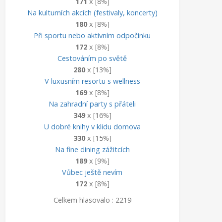
171
x [8%]
Na kulturních akcích (festivaly, koncerty)
180
x [8%]
Při sportu nebo aktivním odpočinku
172
x [8%]
Cestováním po světě
280
x [13%]
V luxusním resortu s wellness
169
x [8%]
Na zahradní party s přáteli
349
x [16%]
U dobré knihy v klidu domova
330
x [15%]
Na fine dining zážitcích
189
x [9%]
Vůbec ještě nevím
172
x [8%]
Celkem hlasovalo : 2219