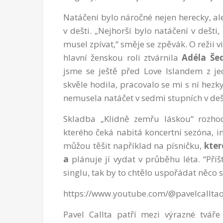
Natáčení bylo náročné nejen herecky, ale
v dešti. „Nejhorší bylo natáčení v dešti
musel zpívat,“ směje se zpěvák. O režii 
hlavní ženskou roli ztvárnila
Adéla Še
jsme se ještě před Love Islandem z j
skvěle hodila, pracovalo se mi s ní hezk
nemusela natáčet v sedmi stupních v de
Skladba „Klidně zemřu láskou“ rozhod
kterého čeká nabitá koncertní sezóna, i
můžou těšit například na písničku,
kter
a
plánuje jí vydat v průběhu léta. “Pří
singlu, tak by to chtělo uspořádat něco s
https://www.youtube.com/@pavelcalltaof
Pavel Callta patří mezi výrazné tváře