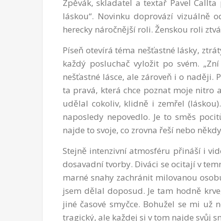
Zpěvák, skladatel a textař Pavel Callta
láskou“. Novinku doprovází vizuálně od
herecky náročnější roli. Ženskou roli ztv
Píseň otevírá téma nešťastné lásky, ztrá
každý posluchač vyložit po svém. „Zní 
nešťastné lásce, ale zároveň i o naději. 
ta pravá, která chce poznat moje nitro a
udělal cokoliv, klidně i zemřel (láskou
naposledy nepovedlo. Je to směs pocitů
najde to svoje, co zrovna řeší nebo někdy ř
Stejně intenzivní atmosféru přináší i vi
dosavadní tvorby. Diváci se ocitají v t
marné snahy zachránit milovanou osobu. 
jsem dělal doposud. Je tam hodně krve,
jiné časové smyčce. Bohužel se mi už ne
tragický, ale každej si v tom najde svůj s