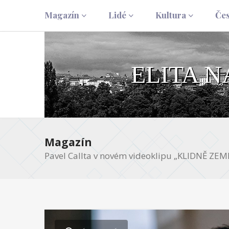
Magazín
Lidé
Kultura
Če
ELITA 
Magazín
Pavel Callta v novém videoklipu „KLIDNĚ ZE