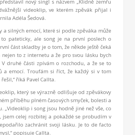
 představil nový singl s názvem „Klidně zemřu
vážnější videoklip, ve kterém zpěvák přijal i
árnila Adéla Šedová.
ty a silných emocí, které si podle zpěváka může
to pateticky, ale song je na první poslech o
První část skladby je o tom, že někde ještě čeká
 nejen to z internetu a že pro svou lásku bych
). V druhé části zpívám o rozchodu, a že se to
 a emocí. Troufám si říct, že každý si v tom
ešil,“ říká Pavel Callta.
deoklip, který se výrazně odlišuje od zpěvákovy
emném příběhu plném časových smyček, bolesti a
„Videoklip i song jsou hodně jiné než vše, co
 jsem celej rozbitej a pokaždé se probudím v
podařilo zachránit svoji lásku. Je to de facto
mysl,“ popisuje Callta.