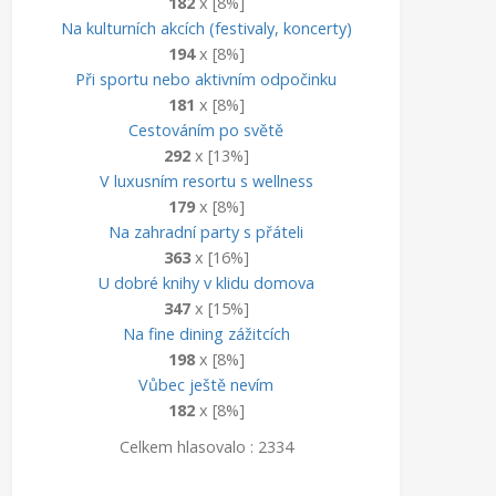
182
x [8%]
Na kulturních akcích (festivaly, koncerty)
194
x [8%]
Při sportu nebo aktivním odpočinku
181
x [8%]
Cestováním po světě
292
x [13%]
V luxusním resortu s wellness
179
x [8%]
Na zahradní party s přáteli
363
x [16%]
U dobré knihy v klidu domova
347
x [15%]
Na fine dining zážitcích
198
x [8%]
Vůbec ještě nevím
182
x [8%]
Celkem hlasovalo : 2334