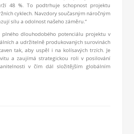
arží 48 %. To podtrhuje schopnost projektu
 tržních cyklech. Navzdory současným náročným
ují sílu a odolnost našeho záměru.“
í plného dlouhodobého potenciálu projektu v
álních a udržitelně produkovaných surovinách
ven tak, aby uspěl i na kolísavých trzích. Je
itu a zaujímá strategickou roli v posilování
ranitelnosti v čím dál složitějším globálním