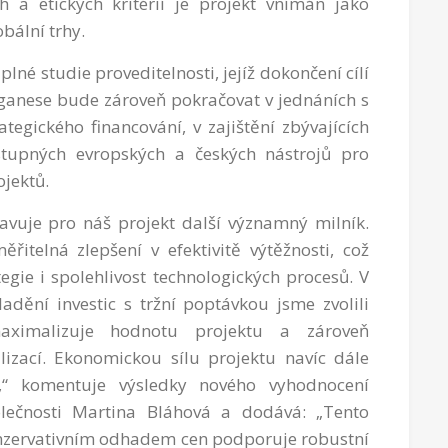
 a etických kritérií je projekt vnímán jako
obální trhy.
lné studie proveditelnosti, jejíž dokončení cílí
ganese bude zároveň pokračovat v jednáních s
tegického financování, v zajištění zbývajících
tupných evropských a českých nástrojů pro
jektů.
avuje pro náš projekt další významný milník.
itelná zlepšení v efektivitě výtěžnosti, což
egie i spolehlivost technologických procesů. V
ladění investic s tržní poptávkou jsme zvolili
aximalizuje hodnotu projektu a zároveň
lizací. Ekonomickou sílu projektu navíc dále
u,“ komentuje výsledky nového vyhodnocení
olečnosti Martina Bláhová a dodává: „Tento
onzervativním odhadem cen podporuje robustní