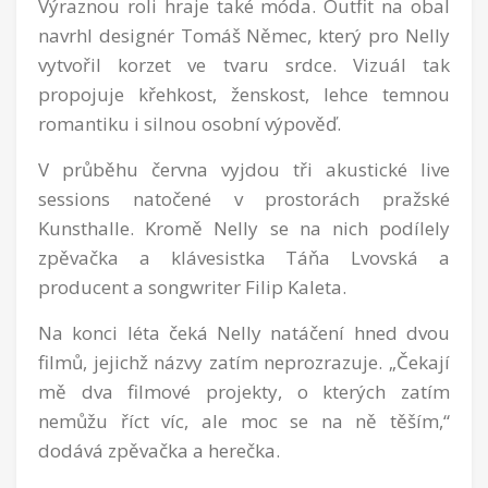
Výraznou roli hraje také móda. Outfit na obal
navrhl designér Tomáš Němec, který pro Nelly
vytvořil korzet ve tvaru srdce. Vizuál tak
propojuje křehkost, ženskost, lehce temnou
romantiku i silnou osobní výpověď.
V průběhu června vyjdou tři akustické live
sessions natočené v prostorách pražské
Kunsthalle. Kromě Nelly se na nich podílely
zpěvačka a klávesistka Táňa Lvovská a
producent a songwriter Filip Kaleta.
Na konci léta čeká Nelly natáčení hned dvou
filmů, jejichž názvy zatím neprozrazuje. „Čekají
mě dva filmové projekty, o kterých zatím
nemůžu říct víc, ale moc se na ně těším,“
dodává zpěvačka a herečka.