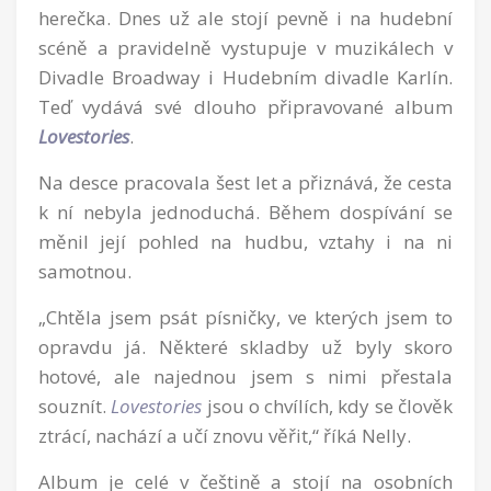
herečka. Dnes už ale stojí pevně i na hudební
scéně a pravidelně vystupuje v muzikálech v
Divadle Broadway i Hudebním divadle Karlín.
Teď vydává své dlouho připravované album
Lovestories
.
Na desce pracovala šest let a přiznává, že cesta
k ní nebyla jednoduchá. Během dospívání se
měnil její pohled na hudbu, vztahy i na ni
samotnou.
„Chtěla jsem psát písničky, ve kterých jsem to
opravdu já. Některé skladby už byly skoro
hotové, ale najednou jsem s nimi přestala
souznít.
Lovestories
jsou o chvílích, kdy se člověk
ztrácí, nachází a učí znovu věřit,“ říká Nelly.
Album je celé v češtině a stojí na osobních