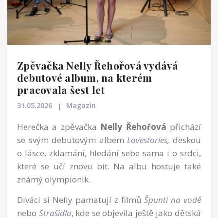
Zpěvačka Nelly Řehořová vydává
debutové album, na kterém
pracovala šest let
31.05.2026
Magazín
Herečka a zpěvačka
Nelly Řehořová
přichází
se svým debutovým albem
Lovestories,
deskou
o lásce, zklamání, hledání sebe sama i o srdci,
které se učí znovu bít. Na albu hostuje také
známý olympionik.
Diváci si Nelly pamatují z filmů
Špunti na vodě
nebo
Strašidla
, kde se objevila ještě jako dětská