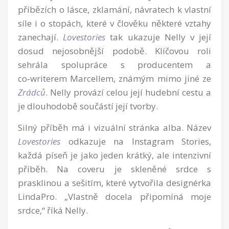
příbězích o lásce, zklamání, návratech k vlastní
síle i o stopách, které v člověku některé vztahy
zanechají.
Lovestories
tak ukazuje Nelly v její
dosud nejosobnější podobě. Klíčovou roli
sehrála spolupráce s producentem a
co‑writerem Marcellem, známým mimo jiné ze
Zrádců
. Nelly provází celou její hudební cestu a
je dlouhodobě součástí její tvorby.
Silný příběh má i vizuální stránka alba. Název
Lovestories
odkazuje na Instagram Stories,
každá píseň je jako jeden krátký, ale intenzivní
příběh. Na coveru je skleněné srdce s
prasklinou a sešitím, které vytvořila designérka
LindaPro. „Vlastně docela připomíná moje
srdce,“ říká Nelly.