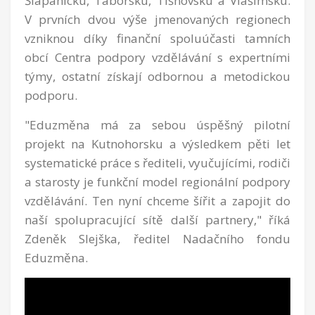
Šlapanicku, Táborsku, Tišnovsku a Vlašimsku.
V prvních dvou výše jmenovaných regionech
vzniknou díky finanční spoluúčasti tamních
obcí Centra podpory vzdělávání s expertními
týmy, ostatní získají odbornou a metodickou
podporu.
"Eduzměna má za sebou úspěšný pilotní
projekt na Kutnohorsku a výsledkem pěti let
systematické práce s řediteli, vyučujícími, rodiči
a starosty je funkční model regionální podpory
vzdělávání. Ten nyní chceme šířit a zapojit do
naší spolupracující sítě další partnery," říká
Zdeněk Slejška, ředitel Nadačního fondu
Eduzměna.