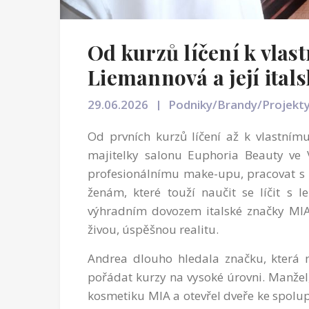
Od kurzů líčení k vlas
Liemannová a její itals
29.06.2026
Podniky/Brandy/Projekt
Od prvních kurzů líčení až k vlastním
majitelky salonu Euphoria Beauty ve Vl
profesionálnímu make-upu, pracovat s k
ženám, které touží naučit se líčit s l
výhradním dovozem italské značky MIA 
živou, úspěšnou realitu.
Andrea dlouho hledala značku, která 
pořádat kurzy na vysoké úrovni. Manžel, k
kosmetiku MIA a otevřel dveře ke spolup