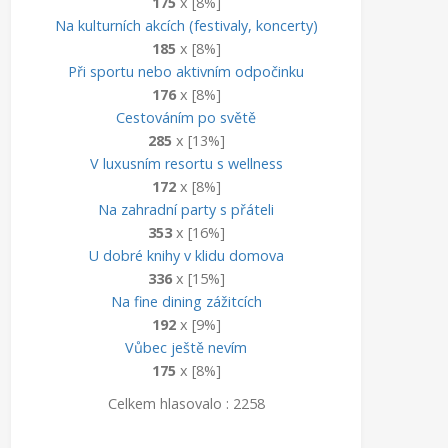
175
x [8%]
Na kulturních akcích (festivaly, koncerty)
185
x [8%]
Při sportu nebo aktivním odpočinku
176
x [8%]
Cestováním po světě
285
x [13%]
V luxusním resortu s wellness
172
x [8%]
Na zahradní party s přáteli
353
x [16%]
U dobré knihy v klidu domova
336
x [15%]
Na fine dining zážitcích
192
x [9%]
Vůbec ještě nevím
175
x [8%]
Celkem hlasovalo : 2258