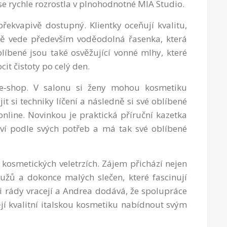
e rychle rozrostla v plnohodnotné MIA Studio.
řekvapivě dostupný. Klientky oceňují kvalitu,
étě vede především voděodolná řasenka, která
blíbené jsou také osvěžující vonné mlhy, které
it čistoty po celý den.
 e‑shop. V salonu si ženy mohou kosmetiku
 si techniky líčení a následně si své oblíbené
line. Novinkou je praktická příruční kazetka
aví podle svých potřeb a má tak své oblíbené
kosmetických veletrzích. Zájem přichází nejen
užů a dokonce malých slečen, které fascinují
mi rády vracejí a Andrea dodává, že spolupráce
ějí kvalitní italskou kosmetiku nabídnout svým