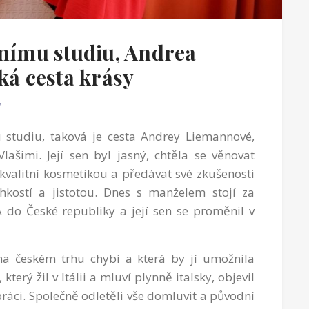
tnímu studiu, Andrea
ká cesta krásy
y
u studiu, taková je cesta Andrey Liemannové,
ašimi. Její sen byl jasný, chtěla se věnovat
valitní kosmetikou a předávat své zkušenosti
ehkostí a jistotou. Dnes s manželem stojí za
do České republiky a její sen se proměnil v
na českém trhu chybí a která by jí umožnila
terý žil v Itálii a mluví plynně italsky, objevil
ráci. Společně odletěli vše domluvit a původní