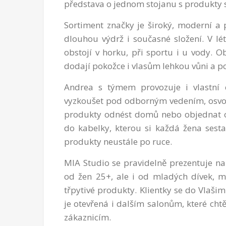
představa o jednom stojanu s produkty s
Sortiment značky je široký, moderní a p
dlouhou výdrž i současné složení. V l
obstojí v horku, při sportu i u vody. O
dodají pokožce i vlasům lehkou vůni a poc
Andrea s týmem provozuje i vlastní
vyzkoušet pod odborným vedením, osvojit
produkty odnést domů nebo objednat on
do kabelky, kterou si každá žena sest
produkty neustále po ruce.
MIA Studio se pravidelně prezentuje na 
od žen 25+, ale i od mladých dívek, m
třpytivé produkty. Klientky se do Vlaši
je otevřená i dalším salonům, které cht
zákaznicím.