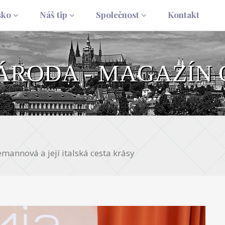
sko
Náš tip
Společnost
Kontakt
NÁRODA - MAGAZÍN 
emannová a její italská cesta krásy