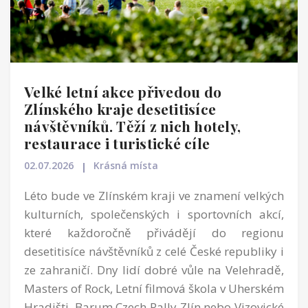
Velké letní akce přivedou do
Zlínského kraje desetitisíce
návštěvníků. Těží z nich hotely,
restaurace i turistické cíle
02.07.2026
Krásná místa
Léto bude ve Zlínském kraji ve znamení velkých
kulturních, společenských i sportovních akcí,
které každoročně přivádějí do regionu
desetitisíce návštěvníků z celé České republiky i
ze zahraničí. Dny lidí dobré vůle na Velehradě,
Masters of Rock, Letní filmová škola v Uherském
Hradišti, Barum Czech Rally Zlín nebo Vizovické