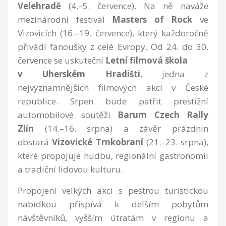
Velehradě
(4.–5. července). Na ně naváže
mezinárodní festival
Masters of Rock
ve
Vizovicích (16.–19. července), který každoročně
přivádí fanoušky z celé Evropy. Od 24. do 30.
července se uskuteční
Letní filmová škola
v Uherském Hradišti
, jedna z
nejvýznamnějších filmových akcí v České
republice. Srpen bude patřit prestižní
automobilové soutěži
Barum Czech Rally
Zlín
(14.–16. srpna) a závěr prázdnin
obstará
Vizovické Trnkobraní
(21.–23. srpna),
které propojuje hudbu, regionální gastronomii
a tradiční lidovou kulturu.
Propojení velkých akcí s pestrou turistickou
nabídkou přispívá k delším pobytům
návštěvníků, vyšším útratám v regionu a