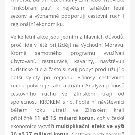
Trnkobraní patří k největším tahákům letní
sezony a významně podporují cestovní ruch i
regionální ekonomiku.
Velké letní akce jsou jedním z hlavních důvodů,
proč lidé v létě přijíždějí na Východní Moravu.
Kromě samotného programu využívají
ubytování, restaurace, kavárny, navštěvují
turistické cíle a často si svůj pobyt prodlužují o
další výlety po regionu. Přínosy cestovního
ruchu potvrzuje také aktuální Analýza přínosů
cestovního ruchu ve Zlínském kraji od
společnosti KROKEM s.r.o. Podle ní návštěvníci
během roku utratí ve Zlínském kraji
přibližně
11 až 15 miliard korun
, což v české
ekonomice vytváří
multiplikační efekt ve výši
20 až 27 miliard korun
. Cestovní ruch zároveň