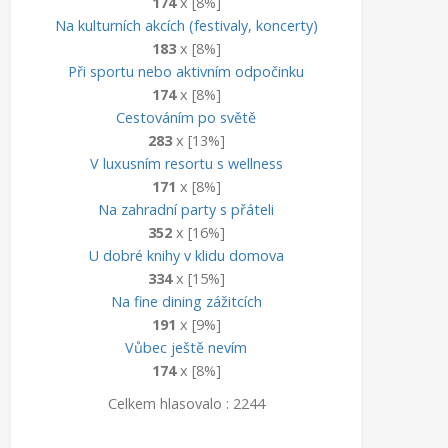
174
x [8%]
Na kulturních akcích (festivaly, koncerty)
183
x [8%]
Při sportu nebo aktivním odpočinku
174
x [8%]
Cestováním po světě
283
x [13%]
V luxusním resortu s wellness
171
x [8%]
Na zahradní party s přáteli
352
x [16%]
U dobré knihy v klidu domova
334
x [15%]
Na fine dining zážitcích
191
x [9%]
Vůbec ještě nevím
174
x [8%]
Celkem hlasovalo : 2244