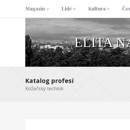
Magazín
Lidé
Kultura
Če
ELITA 
Katalog profesí
Kožařský technik