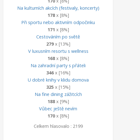
170
x [8%]
Na kulturních akcích (festivaly, koncerty)
178
x [8%]
Při sportu nebo aktivním odpočinku
171
x [8%]
Cestováním po světě
279
x [13%]
V luxusním resortu s wellness
168
x [8%]
Na zahradní party s přáteli
346
x [16%]
U dobré knihy v klidu domova
325
x [15%]
Na fine dining zážitcích
188
x [9%]
Vůbec ještě nevím
170
x [8%]
Celkem hlasovalo : 2199