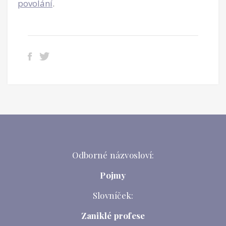
povolání
.
Odborné názvosloví:
Pojmy
Slovníček:
Zaniklé profese