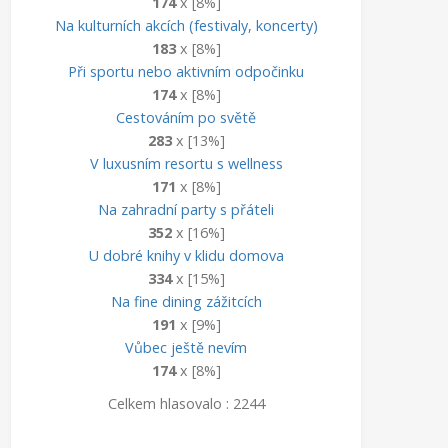
174
x [8%]
Na kulturních akcích (festivaly, koncerty)
183
x [8%]
Při sportu nebo aktivním odpočinku
174
x [8%]
Cestováním po světě
283
x [13%]
V luxusním resortu s wellness
171
x [8%]
Na zahradní party s přáteli
352
x [16%]
U dobré knihy v klidu domova
334
x [15%]
Na fine dining zážitcích
191
x [9%]
Vůbec ještě nevím
174
x [8%]
Celkem hlasovalo : 2244