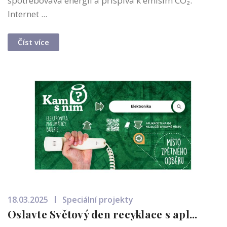
spotřebovává energii a přispívá k emisím CO₂.
Internet ...
Číst více
18.03.2025
Speciální projekty
Oslavte Světový den recyklace s apl...