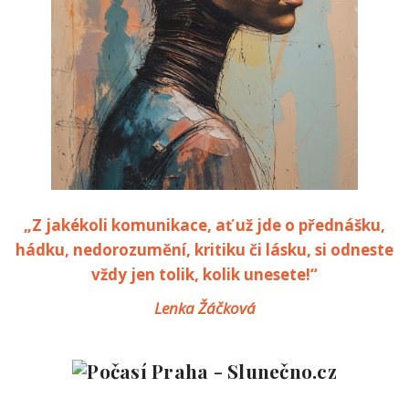
„Z jakékoli komunikace, ať už jde o přednášku,
hádku, nedorozumění, kritiku či lásku, si odneste
vždy jen tolik, kolik unesete!“
Lenka Žáčková