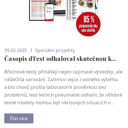
09.03.2025
Speciální projekty
Časopis dTest odhaloval skutečnou k...
Březnové testy přinášejí nejen zajímavé výsledky, ale
i důležitá varování. Zatímco vejce z volného výběhu
a bio chovů prošla laboratorní prověrkou bez
problémů, test letních pneumatik odhalil, že některé
levné modely mohou být v krizových situacích v...
Číst více