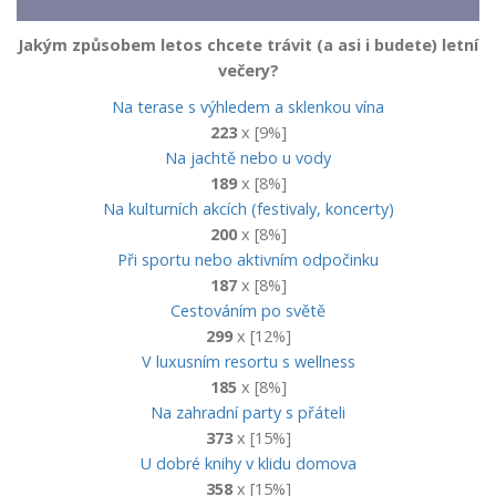
Jakým způsobem letos chcete trávit (a asi i budete) letní
večery?
Na terase s výhledem a sklenkou vína
223
x [9%]
Na jachtě nebo u vody
189
x [8%]
Na kulturních akcích (festivaly, koncerty)
200
x [8%]
Při sportu nebo aktivním odpočinku
187
x [8%]
Cestováním po světě
299
x [12%]
V luxusním resortu s wellness
185
x [8%]
Na zahradní party s přáteli
373
x [15%]
U dobré knihy v klidu domova
358
x [15%]