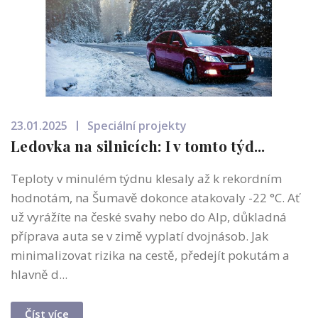
23.01.2025
Speciální projekty
Ledovka na silnicích: I v tomto týd...
Teploty v minulém týdnu klesaly až k rekordním
hodnotám, na Šumavě dokonce atakovaly -22 °C. Ať
už vyrážíte na české svahy nebo do Alp, důkladná
příprava auta se v zimě vyplatí dvojnásob. Jak
minimalizovat rizika na cestě, předejít pokutám a
hlavně d...
Číst více