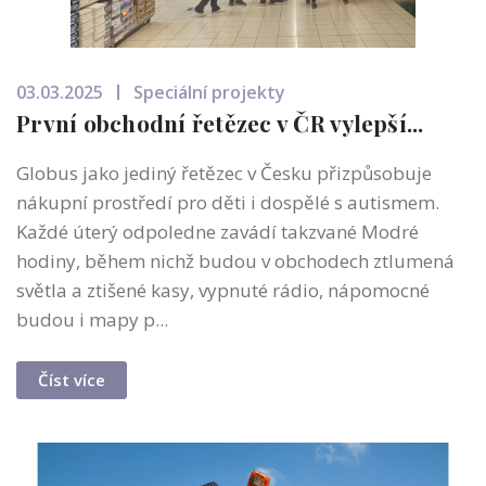
03.03.2025
Speciální projekty
První obchodní řetězec v ČR vylepší...
Globus jako jediný řetězec v Česku přizpůsobuje
nákupní prostředí pro děti i dospělé s autismem.
Každé úterý odpoledne zavádí takzvané Modré
hodiny, během nichž budou v obchodech ztlumená
světla a ztišené kasy, vypnuté rádio, nápomocné
budou i mapy p...
Číst více