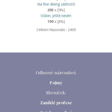
Na fine dining zážitcích
205
x [9%]
Vůbec ještě nevím
190
x [8%]
Celkem hlasovalo : 2409
Odborné názvosloví:
Pojmy
Slovníček:
Zaniklé profese