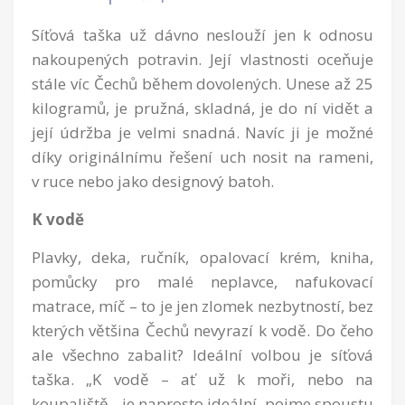
Síťová taška už dávno neslouží jen k odnosu
nakoupených potravin. Její vlastnosti oceňuje
stále víc Čechů během dovolených. Unese až 25
kilogramů, je pružná, skladná, je do ní vidět a
její údržba je velmi snadná. Navíc ji je možné
díky originálnímu řešení uch nosit na rameni,
v ruce nebo jako designový batoh.
K vodě
Plavky, deka, ručník, opalovací krém, kniha,
pomůcky pro malé neplavce, nafukovací
matrace, míč – to je jen zlomek nezbytností, bez
kterých většina Čechů nevyrazí k vodě. Do čeho
ale všechno zabalit? Ideální volbou je síťová
taška. „K vodě – ať už k moři, nebo na
koupaliště - je naprosto ideální, pojme spoustu