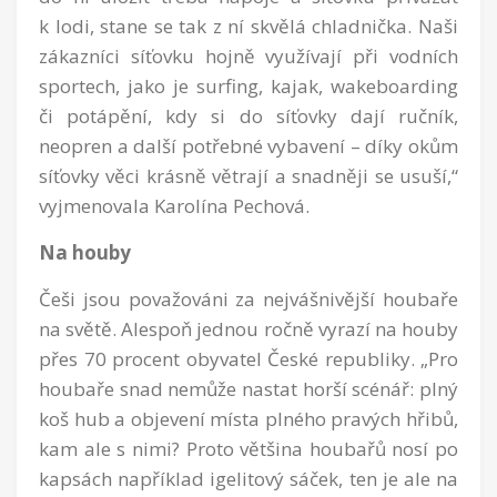
k lodi, stane se tak z ní skvělá chladnička. Naši
zákazníci síťovku hojně využívají při vodních
sportech, jako je surfing, kajak, wakeboarding
či potápění, kdy si do síťovky dají ručník,
neopren a další potřebné vybavení – díky okům
síťovky věci krásně větrají a snadněji se usuší,“
vyjmenovala Karolína Pechová.
Na houby
Češi jsou považováni za nejvášnivější houbaře
na světě. Alespoň jednou ročně vyrazí na houby
přes 70 procent obyvatel České republiky. „Pro
houbaře snad nemůže nastat horší scénář: plný
koš hub a objevení místa plného pravých hřibů,
kam ale s nimi? Proto většina houbařů nosí po
kapsách například igelitový sáček, ten je ale na