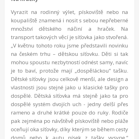
Vyrazit na rodinný výlet, pískoviště nebo na
koupaliště znamená i nosit s sebou nepřeberné
množství dětského náčiní a hraček. Na
transport takových věcí je síťovka jako stvořená.
„V květnu tohoto roku jsme představili novinku
na českém trhu – dětskou síťovku. Děti si tak
mohou spoustu nezbytností odnést samy, navíc
je to baví, protože mají „dospěláckou“ tašku.
Dětské síťovky jsou celkově menší, ale design a
vlastnosti jsou stejné jako u klasické tašky pro
dospělé. Dětská síťovka má stejně jako ta pro
dospělé systém dvojích uch - jedny delší přes
rameno a druhé krátké pouze do ruky. Rodiče
pak zejména po návštěvě pískoviště nebo pláže
oceňují oka síťovky, díky kterým se během cesty
domů nebo k autu písek z tašky vysype,“