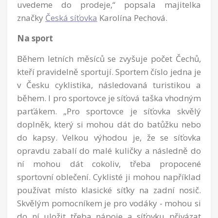
uvedeme do prodeje,“ popsala majitelka
značky
Česká síťovka
Karolína Pechová.
Na sport
Během letních měsíců se zvyšuje počet Čechů,
kteří pravidelně sportují. Sportem číslo jedna je
v Česku cyklistika, následovaná turistikou a
během. I pro sportovce je síťová taška vhodným
parťákem. „Pro sportovce je síťovka skvělý
doplněk, který si mohou dát do batůžku nebo
do kapsy. Velkou výhodou je, že se síťovka
opravdu zabalí do malé kuličky a následně do
ní mohou dát cokoliv, třeba propocené
sportovní oblečení. Cyklisté ji mohou například
používat místo klasické síťky na zadní nosič.
Skvělým pomocníkem je pro vodáky - mohou si
do ní uložit třeba nápoje a síťovku přivázat