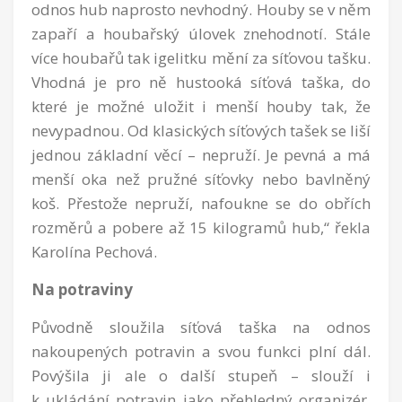
odnos hub naprosto nevhodný. Houby se v něm
zapaří a houbařský úlovek znehodnotí. Stále
více houbařů tak igelitku mění za síťovou tašku.
Vhodná je pro ně hustooká síťová taška, do
které je možné uložit i menší houby tak, že
nevypadnou. Od klasických síťových tašek se liší
jednou základní věcí – nepruží. Je pevná a má
menší oka než pružné síťovky nebo bavlněný
koš. Přestože nepruží, nafoukne se do obřích
rozměrů a pobere až 15 kilogramů hub,“ řekla
Karolína Pechová.
Na potraviny
Původně sloužila síťová taška na odnos
nakoupených potravin a svou funkci plní dál.
Povýšila ji ale o další stupeň – slouží i
k ukládání potravin jako přehledný organizér.