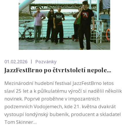
01.02.2026
Pozvánky
JazzFestBrno po čtvrtstoletí nepole...
Mezinárodní hudební festival JazzFestBrno letos
slaví 25 let a k půlkulatému výročí si nadělil několik
novinek. Poprvé proběhne v impozantních
podzemních Vodojemech, kde 21. května dvakrát
vystoupí londýnský bubeník, producent a skladatel
Tom Skinner...