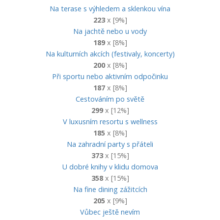
Na terase s výhledem a sklenkou vína
223
x [9%]
Na jachtě nebo u vody
189
x [8%]
Na kulturních akcích (festivaly, koncerty)
200
x [8%]
Při sportu nebo aktivním odpočinku
187
x [8%]
Cestováním po světě
299
x [12%]
V luxusním resortu s wellness
185
x [8%]
Na zahradní party s přáteli
373
x [15%]
U dobré knihy v klidu domova
358
x [15%]
Na fine dining zážitcích
205
x [9%]
Vůbec ještě nevím