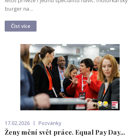
letos přiveze i jednu specialitu navíc: motorkářský
burger na...
Číst více
17.02.2026
Pozvánky
Ženy mění svět práce. Equal Pay Day...