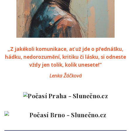
„Z jakékoli komunikace, ať už jde o přednášku,
hádku, nedorozumění, kritiku či lásku, si odneste
vždy jen tolik, kolik unesete!“
Lenka Žáčková