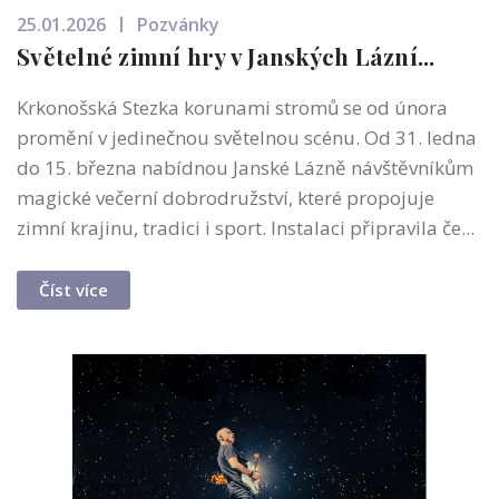
25.01.2026
Pozvánky
Světelné zimní hry v Janských Lázní...
Krkonošská Stezka korunami stromů se od února
promění v jedinečnou světelnou scénu. Od 31. ledna
do 15. března nabídnou Janské Lázně návštěvníkům
magické večerní dobrodružství, které propojuje
zimní krajinu, tradici i sport. Instalaci připravila če...
Číst více