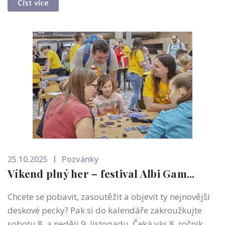
Číst více
25.10.2025
Pozvánky
Víkend plný her – festival Albi Gam...
Chcete se pobavit, zasoutěžit a objevit ty nejnovější
deskové pecky? Pak si do kalendáře zakroužkujte
sobotu 8. a neděli 9. listopadu. Čeká vás 8. ročník