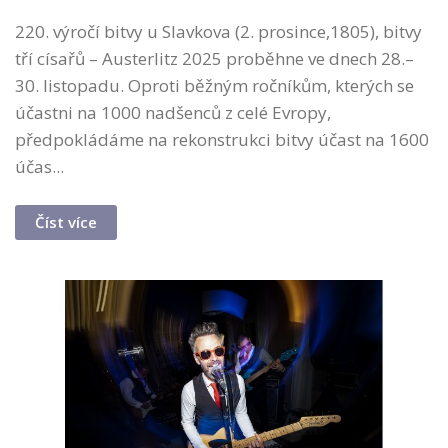
220. výročí bitvy u Slavkova (2. prosince,1805), bitvy
tří císařů – Austerlitz 2025 proběhne ve dnech 28.–
30. listopadu. Oproti běžným ročníkům, kterých se
účastni na 1000 nadšenců z celé Evropy,
předpokládáme na rekonstrukci bitvy účast na 1600
účas...
Číst více