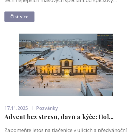
těch nejlepších masových specialit od špičkový...
Číst více
17.11.2025
Pozvánky
Advent bez stresu, davů a kýče: Hol...
Zapomeňte letos na tlačenice v ulicích a předvánoční