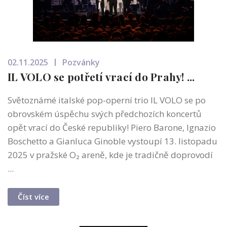
02.11.2025
Pozvánky
IL VOLO se potřetí vrací do Prahy! ...
Světoznámé italské pop-operní trio IL VOLO se po
obrovském úspěchu svých předchozích koncertů
opět vrací do České republiky! Piero Barone, Ignazio
Boschetto a Gianluca Ginoble vystoupí 13. listopadu
2025 v pražské O₂ areně, kde je tradičně doprovodí
...
Číst více