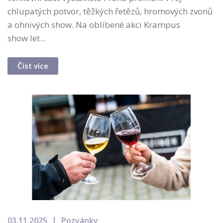
chlupatých potvor, těžkých řetězů, hromových zvonů
a ohnivých show. Na oblíbené akci Krampus
show let...
Číst více
03.11.2025
Pozvánky