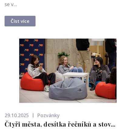
se v...
Číst více
29.10.2025
Pozvánky
Čtyři města, desítka řečníků a stov...