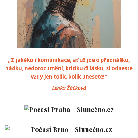
„Z jakékoli komunikace, ať už jde o přednášku,
hádku, nedorozumění, kritiku či lásku, si odneste
vždy jen tolik, kolik unesete!“
Lenka Žáčková