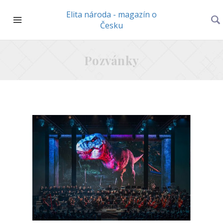
Elita národa - magazín o
Česku
Pozvánky