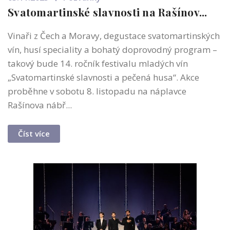
Svatomartinské slavnosti na Rašínov...
Vinaři z Čech a Moravy, degustace svatomartinských
vín, husí speciality a bohatý doprovodný program –
takový bude 14. ročník festivalu mladých vín
„Svatomartinské slavnosti a pečená husa“. Akce
proběhne v sobotu 8. listopadu na náplavce
Rašínova nábř...
Číst více