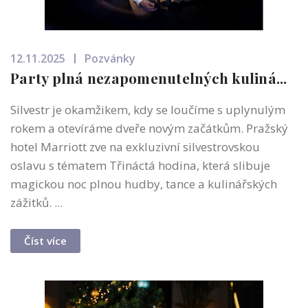
12.11.2025
Pozvánky
Party plná nezapomenutelných kuliná...
Silvestr je okamžikem, kdy se loučíme s uplynulým
rokem a otevíráme dveře novým začátkům. Pražský
hotel Marriott zve na exkluzivní silvestrovskou
oslavu s tématem Třináctá hodina, která slibuje
magickou noc plnou hudby, tance a kulinářských
zážitků. ...
Číst více