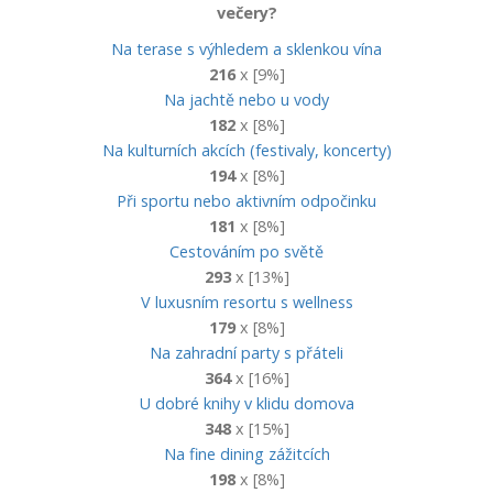
večery?
Na terase s výhledem a sklenkou vína
216
x [9%]
Na jachtě nebo u vody
182
x [8%]
Na kulturních akcích (festivaly, koncerty)
194
x [8%]
Při sportu nebo aktivním odpočinku
181
x [8%]
Cestováním po světě
293
x [13%]
V luxusním resortu s wellness
179
x [8%]
Na zahradní party s přáteli
364
x [16%]
U dobré knihy v klidu domova
348
x [15%]
Na fine dining zážitcích
198
x [8%]