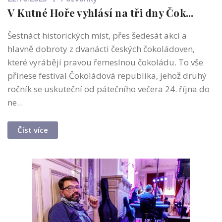
V Kutné Hoře vyhlásí na tři dny Čok...
Šestnáct historických míst, přes šedesát akcí a
hlavně dobroty z dvanácti českých čokoládoven,
které vyrábějí pravou řemeslnou čokoládu. To vše
přinese festival Čokoládová republika, jehož druhý
ročník se uskuteční od pátečního večera 24. října do
ne...
Číst více