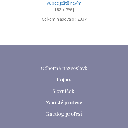
Vůbec ještě nevím
182
x [8%]
Celkem hlasovalo : 2337
Odborné názvosloví:
Pojmy
Slovníček:
Zaniklé profese
Katalog profesí