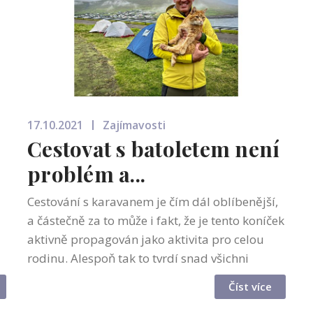
17.10.2021
Zajímavosti
Cestovat s batoletem není
problém a...
Cestování s karavanem je čím dál oblíbenější,
a částečně za to může i fakt, že je tento koníček
aktivně propagován jako aktivita pro celou
rodinu. Alespoň tak to tvrdí snad všichni
výrobci karavanů, co znám. „Z vlastní
Číst více
zkušenosti můžu potvrdit, že ma...