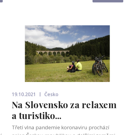
implantáty MOTIVA. Proč jsou opravd...
19.10.2021
Česko
Na Slovensko za relaxem
a turistiko...
Třetí vlna pandemie koronaviru prochází