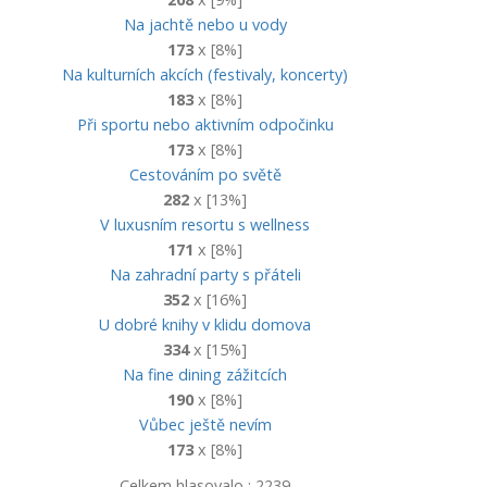
Na jachtě nebo u vody
173
x [8%]
Na kulturních akcích (festivaly, koncerty)
183
x [8%]
Při sportu nebo aktivním odpočinku
173
x [8%]
Cestováním po světě
282
x [13%]
V luxusním resortu s wellness
171
x [8%]
Na zahradní party s přáteli
352
x [16%]
U dobré knihy v klidu domova
334
x [15%]
Na fine dining zážitcích
190
x [8%]
Vůbec ještě nevím
173
x [8%]
Celkem hlasovalo : 2239