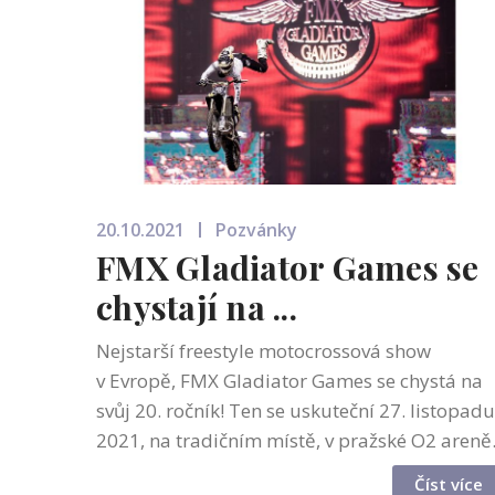
20.10.2021
Pozvánky
FMX Gladiator Games se
chystají na ...
Nejstarší freestyle motocrossová show
v Evropě, FMX Gladiator Games se chystá na
svůj 20. ročník! Ten se uskuteční 27. listopadu
2021, na tradičním místě, v pražské O2 areně
Fanoušci se mohou těšit na velkolepé oslavy
Číst více