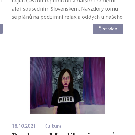
í
nejen Českou republikou a dalšími zeměmi,
ale i sousedním Slovenskem. Navzdory tomu
se plánů na podzimní relax a oddych u našeho
nejbližšího souseda nemusíme vzdávat. Stačí
Číst více
se zorientovat v barvách místního cov...
18.10.2021
Kultura