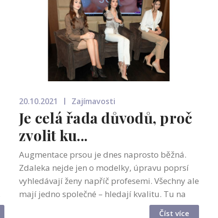
20.10.2021
Zajímavosti
Je celá řada důvodů, proč
zvolit ku...
Augmentace prsou je dnes naprosto běžná.
Zdaleka nejde jen o modelky, úpravu poprsí
vyhledávají ženy napříč profesemi. Všechny ale
.
mají jedno společné – hledají kvalitu. Tu na
českém trhu nabízejí ergonomické prsní
Číst více