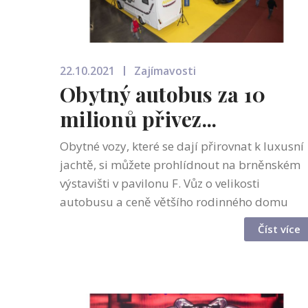
22.10.2021
Zajímavosti
Obytný autobus za 10
milionů přivez...
Obytné vozy, které se dají přirovnat k luxusní
jachtě, si můžete prohlídnout na brněnském
výstavišti v pavilonu F. Vůz o velikosti
autobusu a ceně většího rodinného domu
vyrábí firma Concorde najdete na výstavní
Číst více
ploše firmy Blue Rent. Blue Rent na v...