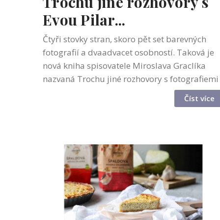
Trochu jiné rozhovory s
Evou Pilar...
Čtyři stovky stran, skoro pět set barevných
fotografií a dvaadvacet osobností. Taková je
nová kniha spisovatele Miroslava Graclíka
nazvaná Trochu jiné rozhovory s fotografiemi
Václava Nekvapila. Trochu jiné rozhovory toti
Číst více
jdou až na dřeň. Velmi ote...