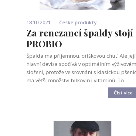
18.10.2021
České produkty
Za renezancí špaldy stojí
PROBIO
Špalda má příjemnou, oříškovou chuť. Ale její
hlavní deviza spočívá v optimálním výživové
složení, protože ve srovnání s klasickou pšenic
má větší množství bílkovin i vitamínů. To
podstatné je ovšem lepek. Stále více lidí začín
Číst více
mít problémy s klas...