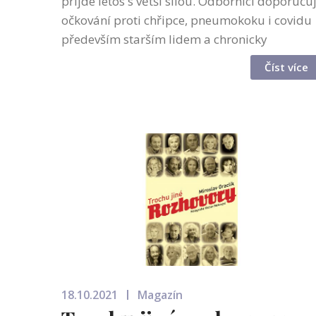
přijde letos s větší silou. Odborníci doporučuj
očkování proti chřipce, pneumokoku i covidu
především starším lidem a chronicky
nemocným. Obavy z aplikace několika
Číst více
očkovacích vakcín v jednom roce považují za
b...
18.10.2021
Magazín