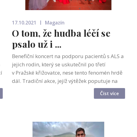
17.10.2021
Magazín
O tom, že hudba léčí se
psalo už i ...
Benefiční koncert na podporu pacientů s ALS a
m
jejich rodin, který se uskutečnil po třetí
í
v Pražské křižovatce, nese tento fenomén hrdě
dál. Tradiční akce, jejíž výtěžek poputuje na
á
osobní asistenci pro pacienty a pomoc pro
Číst více
pečující, si letos připomín...