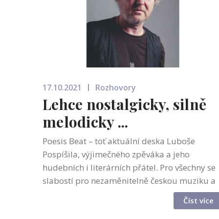
17.10.2021
Rozhovory
Lehce nostalgicky, silně
melodicky ...
Poesis Beat – toť aktuální deska Luboše
Pospíšila, výjimečného zpěváka a jeho
hudebních i literárních přátel. Pro všechny se
slabostí pro nezaměnitelně českou muziku a
nevatová slova v textech šance příjemně
Číst více
bilancovat. Supraphonské album mělo