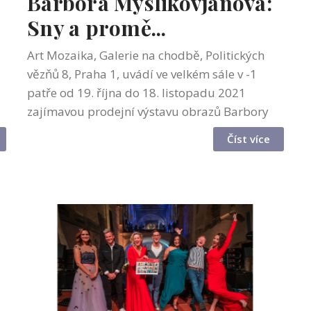
Barbora Myslikovjanová:
Sny a promě...
Art Mozaika, Galerie na chodbě, Politických
vězňů 8, Praha 1, uvádí ve velkém sále v -1
patře od 19. října do 18. listopadu 2021
zajímavou prodejní výstavu obrazů Barbory
ž
Myslikovjanové: Sny a proměny. Na výstavě
Číst více
představujeme větší obrazy současné ...