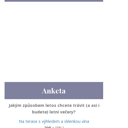
Anketa
Jakým způsobem letos chcete trávit (a asi i
budete) letní večery?
Na terase s výhledem a sklenkou vína
208
x [9%]