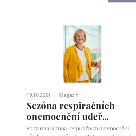
20. výročí akce, během které ne...
19.10.2021
Magazín
Sezóna respiračních
onemocnění udeř...
Podzimní sezóna respiračních onemocnění