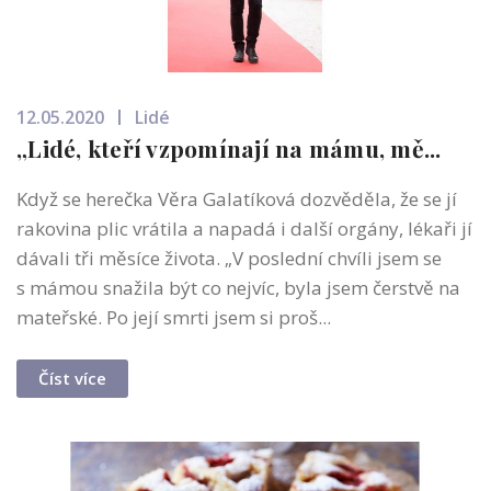
12.05.2020
Lidé
„Lidé, kteří vzpomínají na mámu, mě...
Když se herečka Věra Galatíková dozvěděla, že se jí
rakovina plic vrátila a napadá i další orgány, lékaři jí
dávali tři měsíce života. „V poslední chvíli jsem se
s mámou snažila být co nejvíc, byla jsem čerstvě na
mateřské. Po její smrti jsem si proš...
Číst více