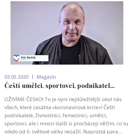
03.05.2020
Magazín
Čeští umělci, sportovci, podnikatel...
OŽIVÍME ČESKO! To je nyní nejdůležitější úkol nás
všech, které zasáhla »koronavirová krize«! Čeští
podnikatelé, živnostníci, řemeslníci, umělci,
sportovci, ale i mnozí další si procházejí něčím, co tu
nikdo od II. světové války nezažil. Naprostá para...