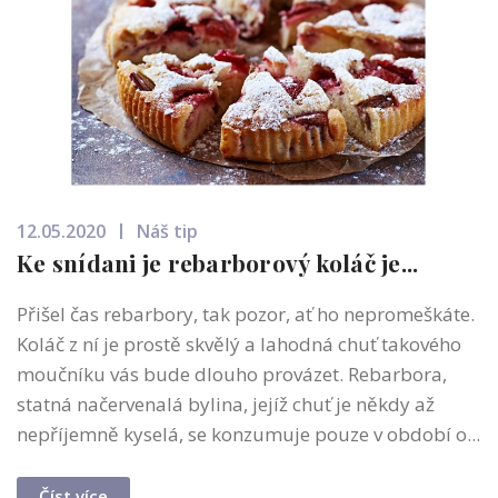
12.05.2020
Náš tip
Ke snídani je rebarborový koláč je...
Přišel čas rebarbory, tak pozor, ať ho nepromeškáte.
Koláč z ní je prostě skvělý a lahodná chuť takového
moučníku vás bude dlouho provázet. Rebarbora,
statná načervenalá bylina, jejíž chuť je někdy až
nepříjemně kyselá, se konzumuje pouze v období o...
Číst více