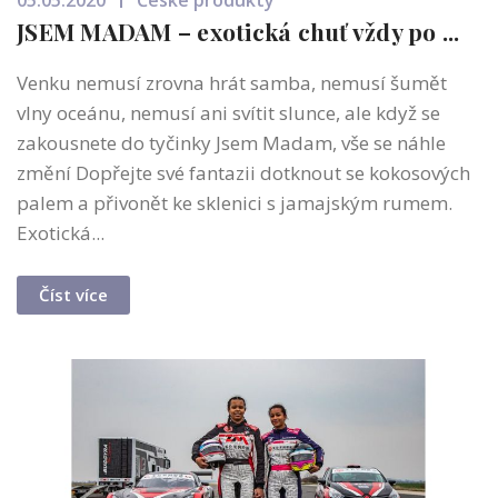
05.05.2020
České produkty
JSEM MADAM – exotická chuť vždy po ...
Venku nemusí zrovna hrát samba, nemusí šumět
vlny oceánu, nemusí ani svítit slunce, ale když se
zakousnete do tyčinky Jsem Madam, vše se náhle
změní Dopřejte své fantazii dotknout se kokosových
palem a přivonět ke sklenici s jamajským rumem.
Exotická...
Číst více