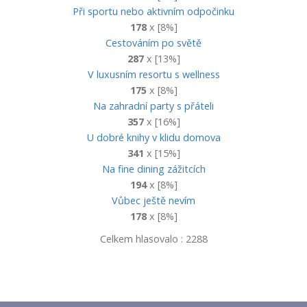
Při sportu nebo aktivním odpočinku
178
x [8%]
Cestováním po světě
287
x [13%]
V luxusním resortu s wellness
175
x [8%]
Na zahradní party s přáteli
357
x [16%]
U dobré knihy v klidu domova
341
x [15%]
Na fine dining zážitcích
194
x [8%]
Vůbec ještě nevím
178
x [8%]
Celkem hlasovalo : 2288