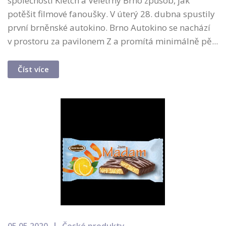
společnosti Kletch a Veletrhy Brno způsob, jak
potěšit filmové fanoušky. V úterý 28. dubna spustily
první brněnské autokino. Brno Autokino se nachází
v prostoru za pavilonem Z a promítá minimálně pě...
Číst více