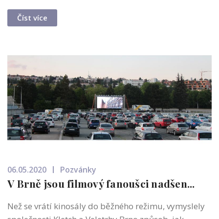
Číst více
06.05.2020
Pozvánky
V Brně jsou filmový fanoušci nadšen...
Než se vrátí kinosály do běžného režimu, vymyslely