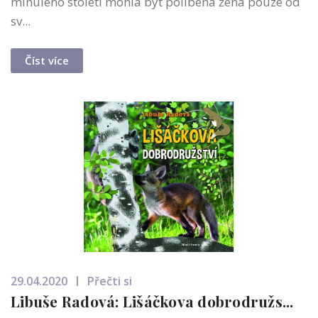
minulého století mohla být políbena žena pouze od
sv...
Číst více
29.04.2020
Přečti si
Libuše Radová: Lišáčkova dobrodružs...