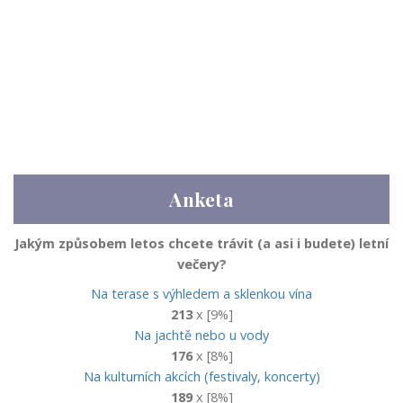
Anketa
Jakým způsobem letos chcete trávit (a asi i budete) letní
večery?
Na terase s výhledem a sklenkou vína
213
x [9%]
Na jachtě nebo u vody
176
x [8%]
Na kulturních akcích (festivaly, koncerty)
189
x [8%]