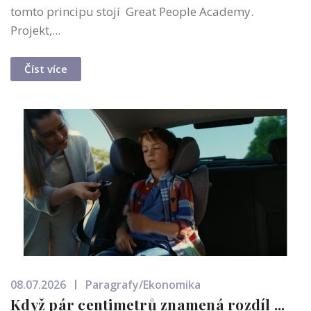
tomto principu stojí Great People Academy.
Projekt,...
Číst více
08.07.2026
Paragrafy/Ekonomika
Když pár centimetrů znamená rozdíl ...