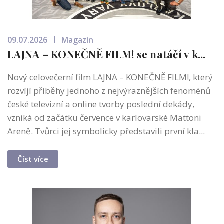
09.07.2026
Magazín
LAJNA – KONEČNĚ FILM! se natáčí v k...
Nový celovečerní film LAJNA – KONEČNĚ FILM!, který
rozvíjí příběhy jednoho z nejvýraznějších fenoménů
české televizní a online tvorby poslední dekády,
vzniká od začátku července v karlovarské Mattoni
Areně. Tvůrci jej symbolicky představili první kla...
Číst více