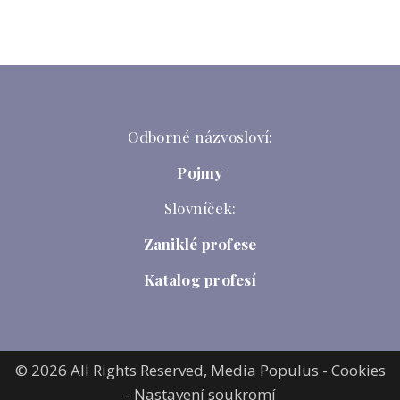
Odborné názvosloví:
Pojmy
Slovníček:
Zaniklé profese
Katalog profesí
© 2026 All Rights Reserved,
Media Populus
-
Cookies
-
Nastavení soukromí