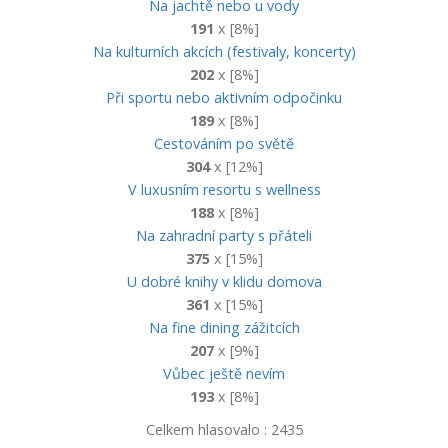
Na jachtě nebo u vody
191
x [8%]
Na kulturních akcích (festivaly, koncerty)
202
x [8%]
Při sportu nebo aktivním odpočinku
189
x [8%]
Cestováním po světě
304
x [12%]
V luxusním resortu s wellness
188
x [8%]
Na zahradní party s přáteli
375
x [15%]
U dobré knihy v klidu domova
361
x [15%]
Na fine dining zážitcích
207
x [9%]
Vůbec ještě nevím
193
x [8%]
Celkem hlasovalo : 2435