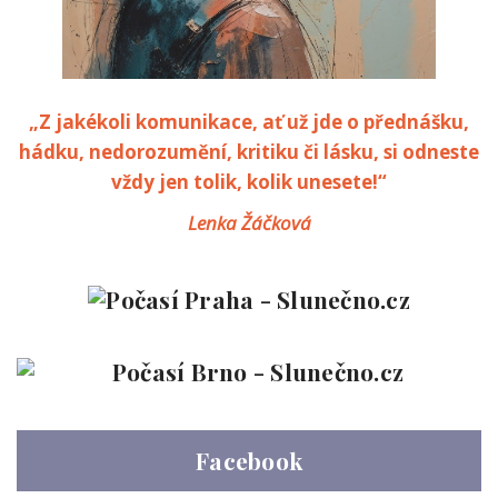
„Z jakékoli komunikace, ať už jde o přednášku,
hádku, nedorozumění, kritiku či lásku, si odneste
vždy jen tolik, kolik unesete!“
Lenka Žáčková
Facebook