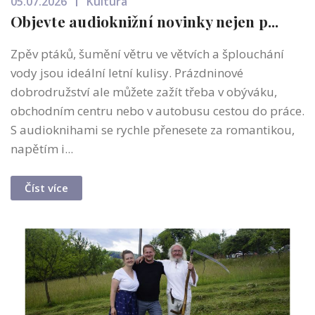
05.07.2026
Kultura
Objevte audioknižní novinky nejen p...
Zpěv ptáků, šumění větru ve větvích a šplouchání
vody jsou ideální letní kulisy. Prázdninové
dobrodružství ale můžete zažít třeba v obýváku,
obchodním centru nebo v autobusu cestou do práce.
S audioknihami se rychle přenesete za romantikou,
napětím i...
Číst více