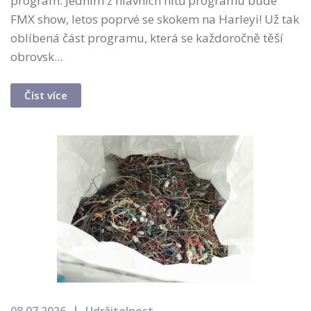
program. Jedním z hlavních hitů programu bude
FMX show, letos poprvé se skokem na Harleyi! Už tak
oblíbená část programu, která se každoročně těší
obrovsk...
Číst více