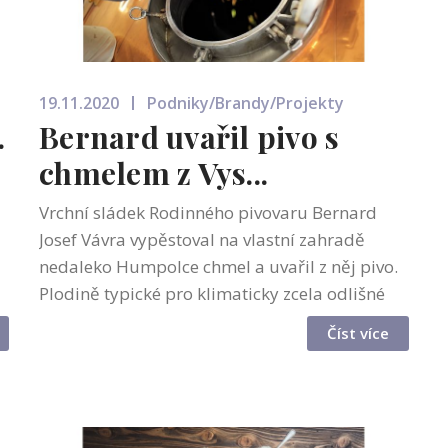
19.11.2020
Podniky/Brandy/Projekty
.
Bernard uvařil pivo s
chmelem z Vys...
Vrchní sládek Rodinného pivovaru Bernard
Josef Vávra vypěstoval na vlastní zahradě
nedaleko Humpolce chmel a uvařil z něj pivo.
Plodině typické pro klimaticky zcela odlišné
regiony se na Vysočině zadařilo, nová pivní
Číst více
specialita už je v limitovaném mn...