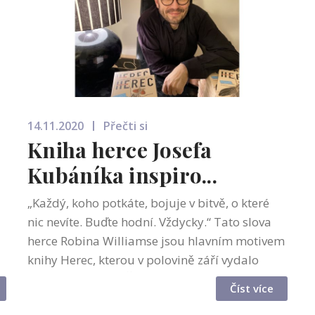
14.11.2020
Přečti si
Kniha herce Josefa
Kubáníka inspiro...
„Každý, koho potkáte, bojuje v bitvě, o které
nic nevíte. Buďte hodní. Vždycky.“ Tato slova
herce Robina Williamse jsou hlavním motivem
knihy Herec, kterou v polovině září vydalo
Nakladatelství ZEĎ. Ohlasy na příběh, který se,
Číst více
jak jeho autor Josef Ku...