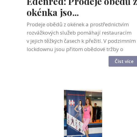
Edenred: Prodeje obědů 
okénka jso...
Prodeje obědů z okének a prostřednictvím
rozvážkových služeb pomáhají restauracím
v jejich těžkých časech k přežití. V podzimním
lockdownu jsou přitom obědové tržby o
poznání výše než na jaře, vyplývá z aktuálních
Číst více
dat společnosti Edenred, spočítaných...