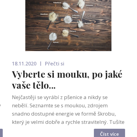
18.11.2020
Přečti si
Vyberte si mouku, po jaké
vaše tělo...
Nejčastěji se vyrábí z pšenice a nikdy se
v
nebělí. Seznamte se s moukou, zdrojem
snadno dostupné energie ve formě škrobu,
který je velmi dobře a rychle stravitelný. Tušíte
vůbec, že máme desítky druhů? Nejen
Číst více