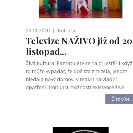
20.11.2020
Kultura
Televize NAŽIVO již od 20
listopad...
Živá kultura! Pamatujete se na ni ještě? I když
to může vypadat, že dočista zmizela, jenom
hledala nový domov. V reakci na vládní
opatření limitující možnosti existence živé
kultury na jaře tohoto roku, zůstaly soubory
Číst více
Cirk La Putyka a HEAVEN´S GATE...