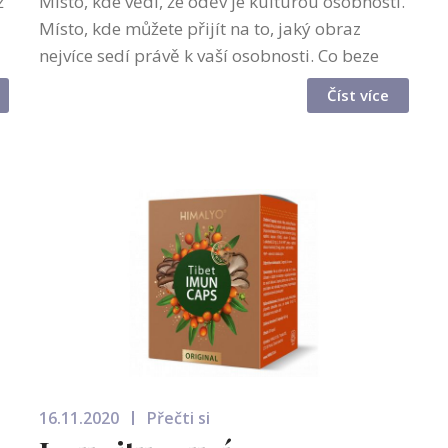
ž
Místo, kde vědí, že oděv je kulturou osobnosti.
Místo, kde můžete přijít na to, jaký obraz
nejvíce sedí právě k vaší osobnosti. Co beze
slov vyjadřuje naši osobnost? Naše oděné tělo,
Číst více
náš styl a naše sebev...
16.11.2020
Přečti si