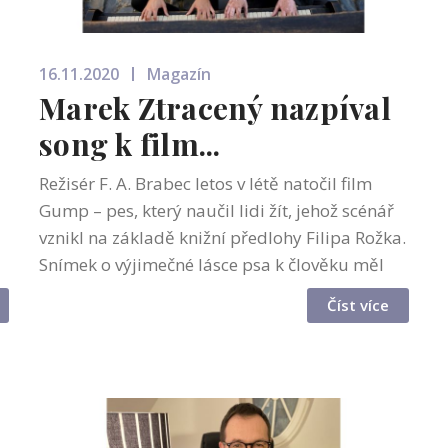
16.11.2020
Magazín
Marek Ztracený nazpíval
song k film...
Režisér F. A. Brabec letos v létě natočil film
Gump – pes, který naučil lidi žít, jehož scénář
vznikl na základě knižní předlohy Filipa Rožka.
Snímek o výjimečné lásce psa k člověku měl
mít premiéru v českých kinech na začátku
Číst více
prosince, stejně jako m...