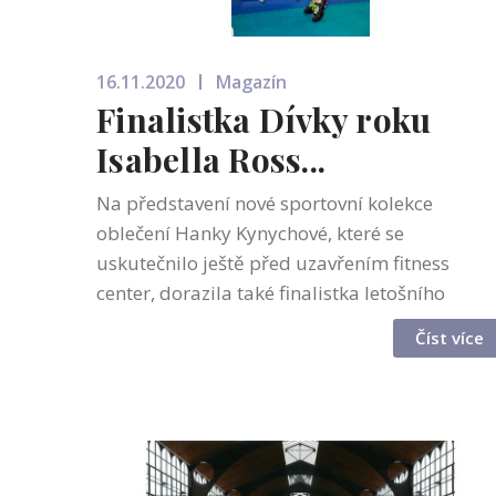
16.11.2020
Magazín
Finalistka Dívky roku
Isabella Ross...
Na představení nové sportovní kolekce
oblečení Hanky Kynychové, které se
uskutečnilo ještě před uzavřením fitness
center, dorazila také finalistka letošního
ročníku soutěže Dívka roku Isabella Rossini.
Číst více
Tato půvabná dívka je držitelkou titulů Dívka
ro...