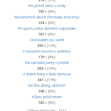
Na jachtě nebo u vody
182
x [8%]
Na kulturních akcích (festivaly, koncerty)
194
x [8%]
Při sportu nebo aktivním odpočinku
181
x [8%]
Cestováním po světě
292
x [13%]
V luxusním resortu s wellness
179
x [8%]
Na zahradní party s přáteli
363
x [16%]
U dobré knihy v klidu domova
347
x [15%]
Na fine dining zážitcích
198
x [8%]
Vůbec ještě nevím
182
x [8%]
Celkem hlasovalo : 2334