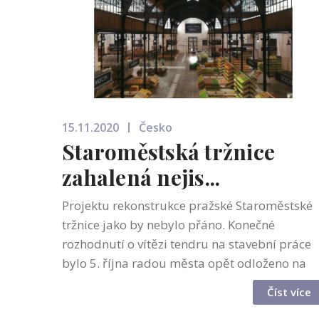
15.11.2020
Česko
Staroměstská tržnice
zahalená nejis...
Projektu rekonstrukce pražské Staroměstské
tržnice jako by nebylo přáno. Konečné
rozhodnutí o vítězi tendru na stavební práce
bylo 5. října radou města opět odloženo na
neurčito. Radním se mimo jiné nelíbilo, že
Číst více
celková cena projektu vystoupala oprot...