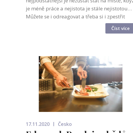
nejpodstatnější je nezůstat stát na místě, kdy
je méně práce a nejistota je stále nejistotou…
Můžete se i odreagovat a třeba si i zpestřit
náplň své práce u počítače, obzvláště vy, co
Číst více
nacházíte krásu v ruské po...
17.11.2020
Česko