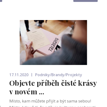
pšeničnou, žitnou a ovesnou, ale třeba i po...
17.11.2020
Podniky/Brandy/Projekty
Objevte příběh čisté krásy
v novém ...
Místo, kam můžete přijít a být sama sebou!