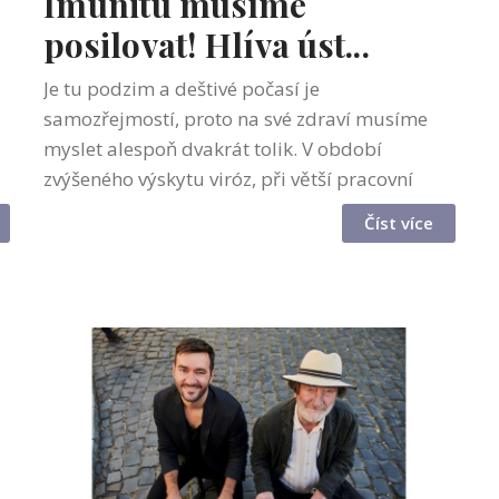
z
Imunitu musíme
posilovat! Hlíva úst...
Je tu podzim a deštivé počasí je
samozřejmostí, proto na své zdraví musíme
myslet alespoň dvakrát tolik. V období
zvýšeného výskytu viróz, při větší pracovní
zátěži i stresu bychom proto neměli
Číst více
zapomínat na dostatečnou podporu naší
imunity. Už naši p...