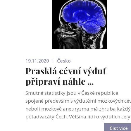
19.11.2020
Česko
Prasklá cévní výduť
připraví náhle ...
Smutné statistiky jsou v České republice
spojené především s výdutěmi mozkových cé
neboli mozkové aneuryzma má zhruba každý
pětadvacátý Čech. Většina lidí o výdutích celý
život neví, nemoc se u nich vůbec neprojeví.
Číst více