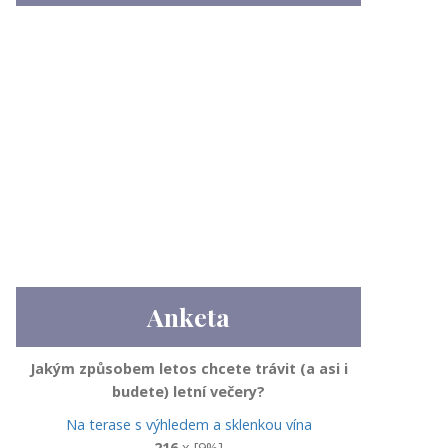
Anketa
Jakým způsobem letos chcete trávit (a asi i
budete) letní večery?
Na terase s výhledem a sklenkou vína
216
x [9%]