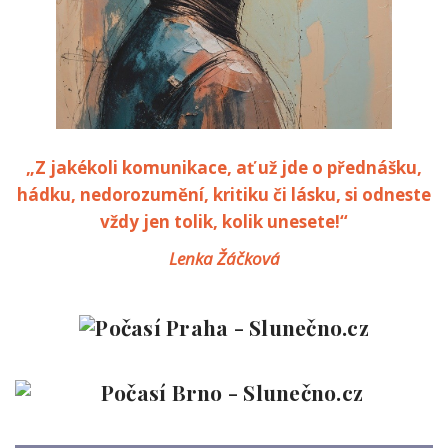
„Z jakékoli komunikace, ať už jde o přednášku,
hádku, nedorozumění, kritiku či lásku, si odneste
vždy jen tolik, kolik unesete!“
Lenka Žáčková