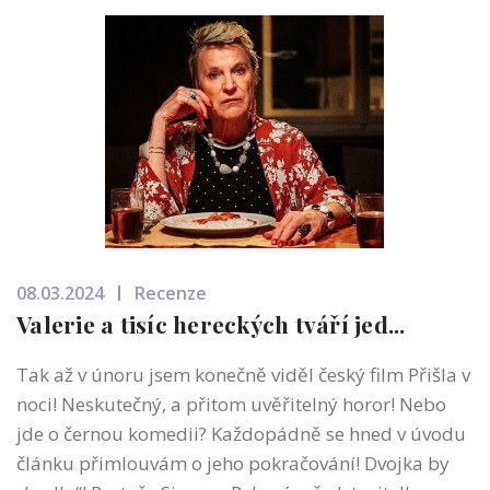
08.03.2024
Recenze
Valerie a tisíc hereckých tváří jed...
Tak až v únoru jsem konečně viděl český film Přišla v
noci! Neskutečný, a přitom uvěřitelný horor! Nebo
jde o černou komedii? Každopádně se hned v úvodu
článku přimlouvám o jeho pokračování! Dvojka by