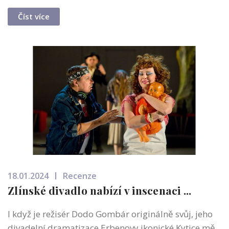
Číst více
18.01.2024
Recenze
Zlínské divadlo nabízí v inscenaci ...
I když je režisér Dodo Gombár originálně svůj, jeho
divadelní dramatizace Erbenovy ikonické Kytice mě