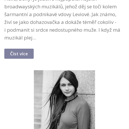
broadwayských muzikálů, jehož děj se točí kolem
šarmantní a podnikavé vdovy Leviové. Jak známo,
živí se jako dohazovačka a dokáže téměř cokoliv -
i podmanit si srdce nedostupného muže. I když má
muzikál plej...
Číst více