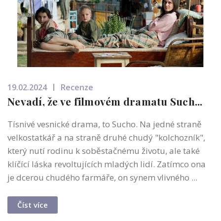
19.02.2024
Recenze
Nevadí, že ve filmovém dramatu Such...
Tísnivé vesnické drama, to Sucho. Na jedné straně
velkostatkář a na straně druhé chudý "kolchozník",
který nutí rodinu k soběstačnému životu, ale také
klíčící láska revoltujících mladých lidí. Zatímco ona
je dcerou chudého farmáře, on synem vlivného ...
Číst více