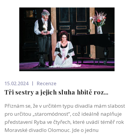
15.02.2024
Recenze
Tři sestry a jejich sluha hbitě roz...
Přiznám se, že v určitém typu divadla mám slabost
pro určitou „staromódnost“, což ideálně naplňuje
představení Ryba ve čtyřech, které uvádí téměř rok
Moravské divadlo Olomouc. Jde o jednu