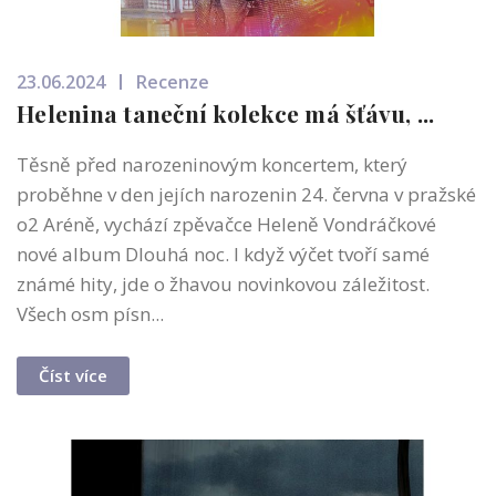
23.06.2024
Recenze
Helenina taneční kolekce má šťávu, ...
Těsně před narozeninovým koncertem, který
proběhne v den jejích narozenin 24. června v pražské
o2 Aréně, vychází zpěvačce Heleně Vondráčkové
nové album Dlouhá noc. I když výčet tvoří samé
známé hity, jde o žhavou novinkovou záležitost.
Všech osm písn...
Číst více