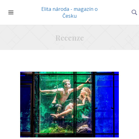
Elita národa - magazín o
Česku
Recenze