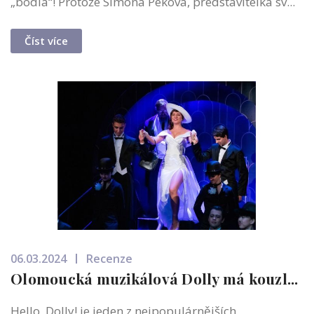
„bodla“! Protože Simona Peková, představitelka sv...
Číst více
06.03.2024
Recenze
Olomoucká muzikálová Dolly má kouzl...
Hello, Dolly! je jeden z nejpopulárnějších