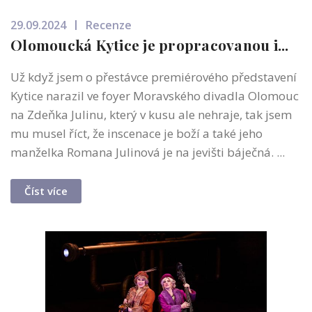
29.09.2024
Recenze
Olomoucká Kytice je propracovanou i...
Už když jsem o přestávce premiérového představení
Kytice narazil ve foyer Moravského divadla Olomouc
na Zdeňka Julinu, který v kusu ale nehraje, tak jsem
mu musel říct, že inscenace je boží a také jeho
manželka Romana Julinová je na jevišti báječná. ...
Číst více