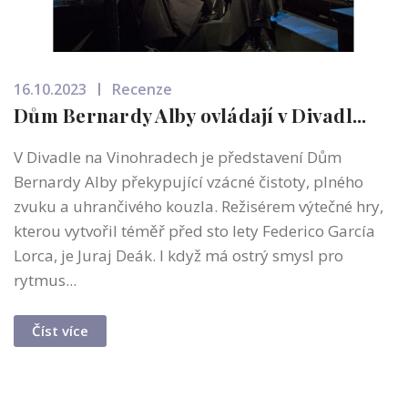
16.10.2023
Recenze
Dům Bernardy Alby ovládají v Divadl...
V Divadle na Vinohradech je představení Dům
Bernardy Alby překypující vzácné čistoty, plného
zvuku a uhrančivého kouzla. Režisérem výtečné hry,
kterou vytvořil téměř před sto lety Federico García
Lorca, je Juraj Deák. I když má ostrý smysl pro
rytmus...
Číst více