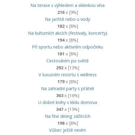
Na terase s výhledem a sklenkou vína
216
x [9%]
Na jachtě nebo u vody
182
x [8%]
Na kulturních akcích (festivaly, koncerty)
194
x [8%]
Při sportu nebo aktivním odpočinku
181
x [8%]
Cestováním po světě
292
x [13%]
V luxusním resortu s wellness
179
x [8%]
Na zahradní party s přáteli
363
x [16%]
U dobré knihy v klidu domova
347
x [15%]
Na fine dining zážitcích
198
x [8%]
Vůbec ještě nevím