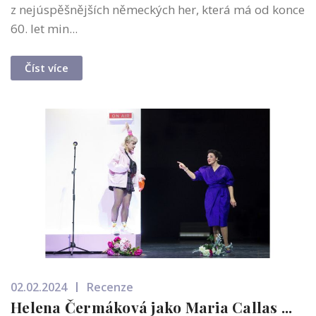
z nejúspěšnějších německých her, která má od konce
60. let min...
Číst více
02.02.2024
Recenze
Helena Čermáková jako Maria Callas ...