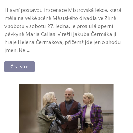
Hlavní postavou inscenace Mistrovská lekce, která
měla na velké scéně Městského divadla ve Zlíně
v sobotu v sobotu 27. ledna, je proslulá operní
pěvkyně Maria Callas. V režii Jakuba Čermáka ji
hraje Helena Čermáková, přičemž jde jen o shodu
jmen. Nej...
Číst více