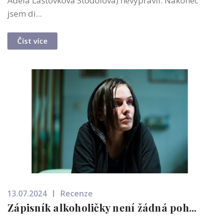
Adéla Laštovková Stodolová) nevypravil. Nakonec
jsem di...
Číst více
13.07.2024
Recenze
Zápisník alkoholičky není žádná poh...