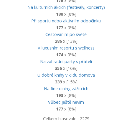
176
x [8%]
Na kulturních akcích (festivaly, koncerty)
188
x [8%]
Při sportu nebo aktivním odpočinku
177
x [8%]
Cestováním po světě
286
x [13%]
V luxusním resortu s wellness
174
x [8%]
Na zahradní party s přáteli
356
x [16%]
U dobré knihy v klidu domova
339
x [15%]
Na fine dining zážitcích
193
x [8%]
Vůbec ještě nevím
177
x [8%]
Celkem hlasovalo : 2279