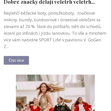
Dobré značky dělají veletrh veletrh...
Nejlehčí běžecké boty, ponožkoboty, značkové
mikiny, bundy, outdoorové i streetové oblečení se
slevami až 70 %. Skok do polštáře, běh do schodů,
lezení po stěnách i jízdu lanovkou. To vše a mnohem
více vám nabídne SPORT Life! v pavilonu V. GoGen
Z...
Číst více