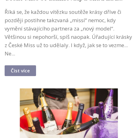
Říká se, že každou vítězku soutěže krásy dříve či
později postihne takzvaná „missí“ nemoc, kdy
vymění stávajícího partnera za „nový model“.
Většinou si nepohorší, spíš naopak. Úřadující krásky
z České Miss už to udělaly. I když, jak se to vezme...
Ne...
Číst více