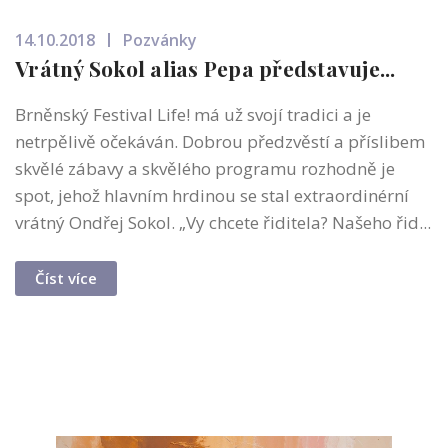
14.10.2018
Pozvánky
Vrátný Sokol alias Pepa představuje...
Brněnský Festival Life! má už svojí tradici a je
netrpělivě očekáván. Dobrou předzvěstí a příslibem
skvělé zábavy a skvělého programu rozhodně je
spot, jehož hlavním hrdinou se stal extraordinérní
vrátný Ondřej Sokol. „Vy chcete řiditela? Našeho řid...
Číst více