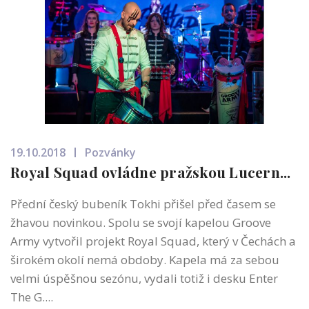
19.10.2018
Pozvánky
Royal Squad ovládne pražskou Lucern...
Přední český bubeník Tokhi přišel před časem se
žhavou novinkou. Spolu se svojí kapelou Groove
Army vytvořil projekt Royal Squad, který v Čechách a
širokém okolí nemá obdoby. Kapela má za sebou
velmi úspěšnou sezónu, vydali totiž i desku Enter
The G....