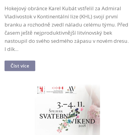
Hokejový obránce Karel Kubát vstřelil za Admiral
Vladivostok v Kontinentální lize (KHL) svojí první
branku a rozhodně zvedl náladu celému týmu. Před
časem ještě nejproduktivnější litvínovský bek
nastoupil do svého sedmého zápasu v novém dresu.
I dík...
Číst více