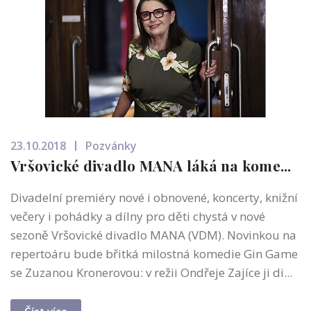
23.10.2018
Pozvánky
Vršovické divadlo MANA láká na kome...
Divadelní premiéry nové i obnovené, koncerty, knižní
večery i pohádky a dílny pro děti chystá v nové
sezoně Vršovické divadlo MANA (VDM). Novinkou na
repertoáru bude břitká milostná komedie Gin Game
se Zuzanou Kronerovou: v režii Ondřeje Zajíce ji di...
Číst více