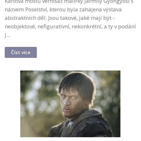
Karlova mostu vernisáž malířky Jarmily Gyöngyösi s
názvem Poselství, kterou byla zahájena výstava
abstraktních děl. Jsou takové, jaké mají být -
neobjektové, nefigurativní, nekonkrétní, a ty v podání
J...
Číst více