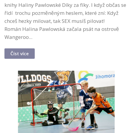
knihy Haliny Pawlowské Díky za fíky. I když občas se
řídí trochu pozměněným heslem, které zní: Když
chceš hezky milovat, tak SEX musíš pilovat!
Román Halina Pawlowská začala psát na ostrově
Wangeroo...
Číst více