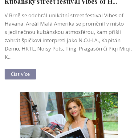
Kubánský street festival Vibes of H...
V Brně se odehrál unikátní street festival Vibes of
Havana. Areál Malá Amerika se proměnil v místo
s jedinečnou kubánskou atmosférou, kam přišli
zahrát špičkoví interpreti jako N.O.H.A., Kapitán
Demo, HRTL, Noisy Pots, Ting, Pragasón či Piqi Miqi.
K...
Číst více