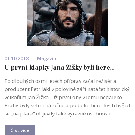
01.10.2018
Magazín
U první klapky Jana Žižky byli here...
Po dlouhých osmi letech příprav začal režisér a
producent Petr Jákl v polovině září natáčet historický
velkofilm Jan Žižka. Už první dny v lomu nedaleko
Prahy byly velmi náročné a po boku hereckých hvězd
se „na place“ objevily také výrazné osobnosti ...
Číst více