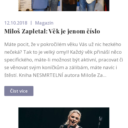
12.10.2018
Magazín
Miloš Zapletal: Věk je jenom číslo
Máte pocit, že v pokročilém věku Vás už nic hezkého
nečeká? Tak to je velký omyl! Každý věk přináší něco
specifického, máte-li možnost být aktivní, pracovat či
se věnovat svým koníčkům a zálibám, máte navíc i
štěstí. Kniha NESMRTELNÍ autora Miloše Za...
Číst více