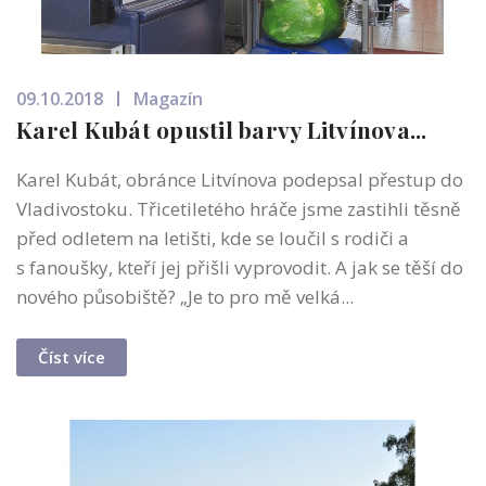
09.10.2018
Magazín
Karel Kubát opustil barvy Litvínova...
Karel Kubát, obránce Litvínova podepsal přestup do
Vladivostoku. Třicetiletého hráče jsme zastihli těsně
před odletem na letišti, kde se loučil s rodiči a
s fanoušky, kteří jej přišli vyprovodit. A jak se těší do
nového působiště? „Je to pro mě velká...
Číst více