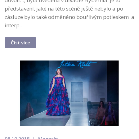
dovolí…, byla uvedena v divadle Hybernia. Je to
představení, jaké na této scéně ještě nebylo a po
zásluze bylo také odměněno bouřlivým potleskem a
interp...
Číst více