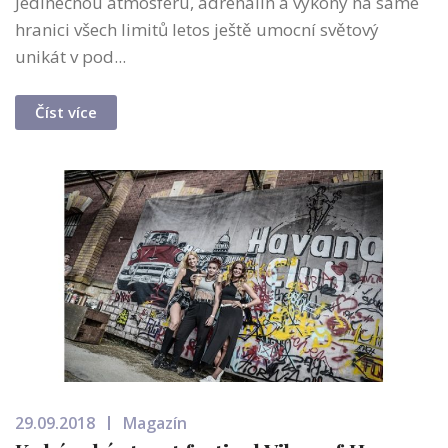
Jedinečnou atmosféru, adrenalin a výkony na samé
hranici všech limitů letos ještě umocní světový
unikát v pod...
Číst více
29.09.2018
Magazín