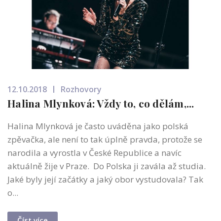
12.10.2018
Rozhovory
Halina Mlynková: Vždy to, co dělám,...
Halina Mlynková je často uváděna jako polská
zpěvačka, ale není to tak úplně pravda, protože se
narodila a vyrostla v České Republice a navíc
aktuálně žije v Praze. Do Polska ji zavála až studia.
Jaké byly její začátky a jaký obor vystudovala? Tak
o...
Číst více