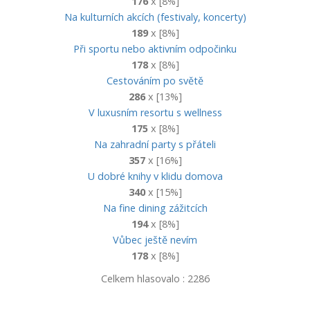
176
x [8%]
Na kulturních akcích (festivaly, koncerty)
189
x [8%]
Při sportu nebo aktivním odpočinku
178
x [8%]
Cestováním po světě
286
x [13%]
V luxusním resortu s wellness
175
x [8%]
Na zahradní party s přáteli
357
x [16%]
U dobré knihy v klidu domova
340
x [15%]
Na fine dining zážitcích
194
x [8%]
Vůbec ještě nevím
178
x [8%]
Celkem hlasovalo : 2286