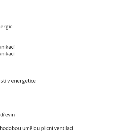
nergie
nikací
nikací
ti v energetice
 dřevin
hodobou umělou plicní ventilaci