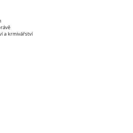
n
právě
í a krmivářství