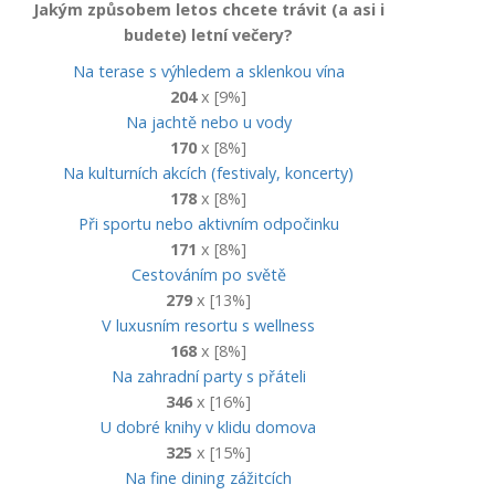
Jakým způsobem letos chcete trávit (a asi i
budete) letní večery?
Na terase s výhledem a sklenkou vína
204
x [9%]
Na jachtě nebo u vody
170
x [8%]
Na kulturních akcích (festivaly, koncerty)
178
x [8%]
Při sportu nebo aktivním odpočinku
171
x [8%]
Cestováním po světě
279
x [13%]
V luxusním resortu s wellness
168
x [8%]
Na zahradní party s přáteli
346
x [16%]
U dobré knihy v klidu domova
325
x [15%]
Na fine dining zážitcích