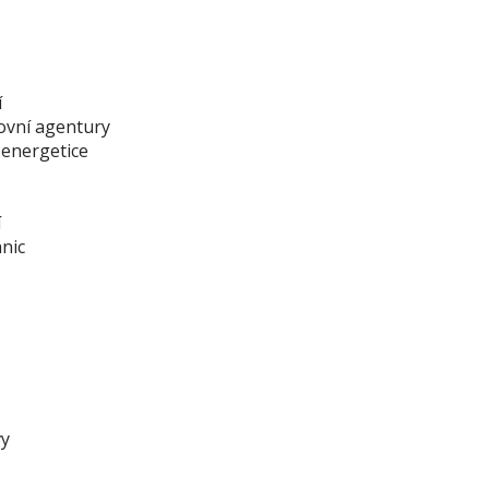
í
ovní agentury
 energetice
í
nic
vy