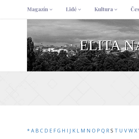
Magazín
Lidé
Kultura
Če
ELITA 
*
A
B
C
D
E
F
G
H
I
J
K
L
M
N
O
P
Q
R
S
T
U
V
W
X