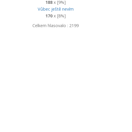
188
x [9%]
Vůbec ještě nevím
170
x [8%]
Celkem hlasovalo : 2199