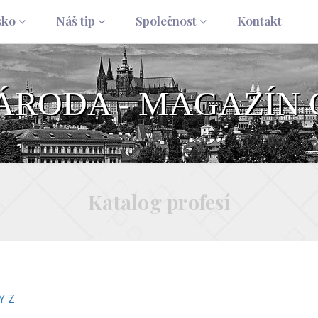
sko
Náš tip
Společnost
Kontakt
NÁRODA - MAGAZÍN 
Katalog profesí
Y
Z