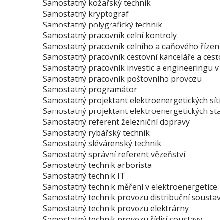
Samostatný kožařský technik
Samostatný kryptograf
Samostatný polygrafický technik
Samostatný pracovník celní kontroly
Samostatný pracovník celního a daňového řízen
Samostatný pracovník cestovní kanceláře a cest
Samostatný pracovník investic a engineeringu v
Samostatný pracovník poštovního provozu
Samostatný programátor
Samostatný projektant elektroenergetických sít
Samostatný projektant elektroenergetických sta
Samostatný referent železniční dopravy
Samostatný rybářský technik
Samostatný slévárenský technik
Samostatný správní referent vězeňství
Samostatný technik arborista
Samostatný technik IT
Samostatný technik měření v elektroenergetice
Samostatný technik provozu distribuční sousta
Samostatný technik provozu elektrárny
Samostatný technik provozu řídicí soustavy